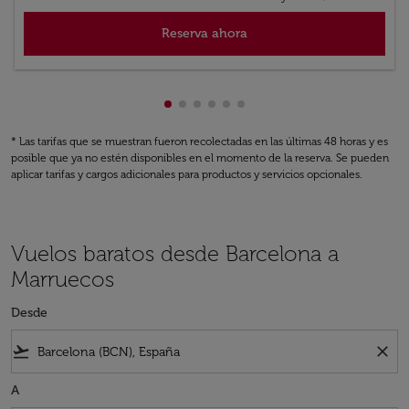
Reserva ahora
Mostrando cmp-pagination-showin
Mostrando cmp-pagination-show
Mostrando cmp-pagination-sh
Mostrando cmp-pagination-
Mostrando cmp-paginatio
Mostrando cmp-paginat
* Las tarifas que se muestran fueron recolectadas en las últimas 48 horas y es
posible que ya no estén disponibles en el momento de la reserva. Se pueden
aplicar tarifas y cargos adicionales para productos y servicios opcionales.
Vuelos baratos desde Barcelona a
Marruecos
Desde
flight_takeoff
close
A