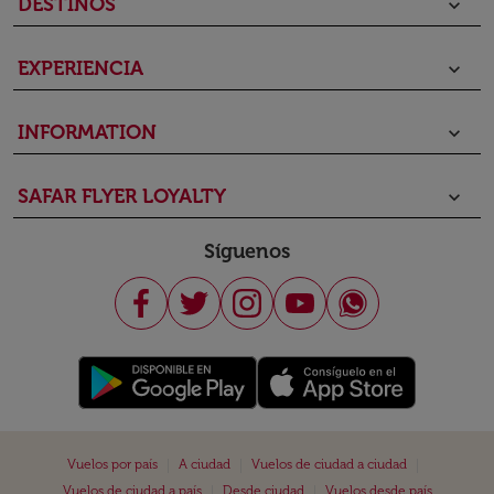
DESTINOS
keyboard_arrow_down
EXPERIENCIA
keyboard_arrow_down
INFORMATION
keyboard_arrow_down
SAFAR FLYER LOYALTY
keyboard_arrow_down
Síguenos
|
|
|
Vuelos por país
A ciudad
Vuelos de ciudad a ciudad
|
|
Vuelos de ciudad a país
Desde ciudad
Vuelos desde país