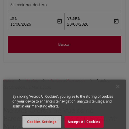
Seleccionar destino
Ida
Vuelta
today
today
fc-booking-departure-date-aria-label
fc-booking-return-date-aria-label
13/08/2026
20/08/2026
Buscar
Inicio
Vuelos
Vuelos a Marruecos
Vuelos
de Barcelona a Marruecos
By clicking “Accept All Cookies”, you agree to the storing of cookies
on your device to enhance site navigation, analyze site usage, and
assist in our marketing efforts.
Mejores Ofertas de Vuelos de
Barcelona a Marruecos con Royal Air
Cookies Settings
Accept All Cookies
Maroc