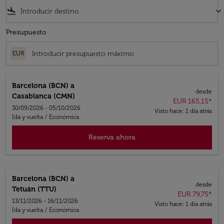
flight_land
keyboard_arrow_down
Presupuesto
EUR
Barcelona (BCN)
a
desde
Casablanca (CMN)
EUR 165,15
*
30/09/2026 - 05/10/2026
Visto hace: 1 día atrás
Ida y vuelta
/
Económica
Reserva ahora
Barcelona (BCN)
a
desde
Tetuán (TTU)
EUR 79,75
*
13/11/2026 - 16/11/2026
Visto hace: 1 día atrás
Ida y vuelta
/
Económica