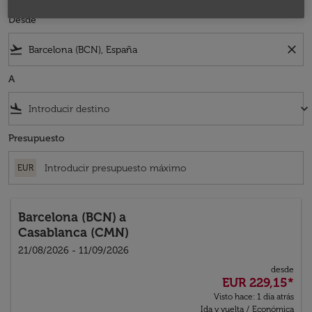
Desde
flight_takeoff
close
A
flight_land
keyboard_arrow_down
Presupuesto
EUR
Barcelona (BCN)
a
Casablanca (CMN)
21/08/2026 - 11/09/2026
desde
EUR 229,15
*
Visto hace: 1 día atrás
Ida y vuelta
/
Económica