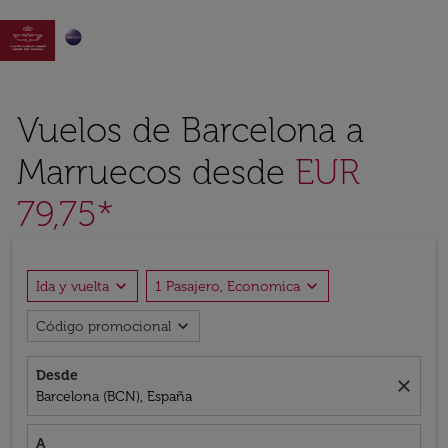

Vuelos de Barcelona a
Marruecos desde
EUR
79,75*
expand_more
expand_more
Ida y vuelta
1 Pasajero, Economica
expand_more
Código promocional
Desde
close
Barcelona (BCN), España
A