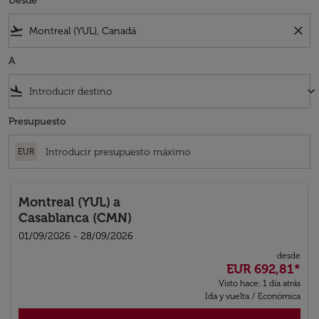
Desde
flight_takeoff
close
A
flight_land
keyboard_arrow_down
Presupuesto
EUR
Montreal (YUL)
a
Casablanca (CMN)
01/09/2026 - 28/09/2026
desde
EUR 692,81
*
Visto hace: 1 día atrás
Ida y vuelta
/
Económica