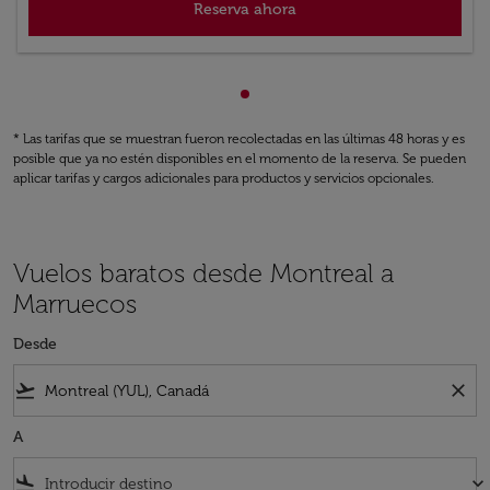
Reserva ahora
Mostrando cmp-pagination-s
* Las tarifas que se muestran fueron recolectadas en las últimas 48 horas y es
posible que ya no estén disponibles en el momento de la reserva. Se pueden
aplicar tarifas y cargos adicionales para productos y servicios opcionales.
Vuelos baratos desde Montreal a
Marruecos
Desde
flight_takeoff
close
A
flight_land
keyboard_arrow_down