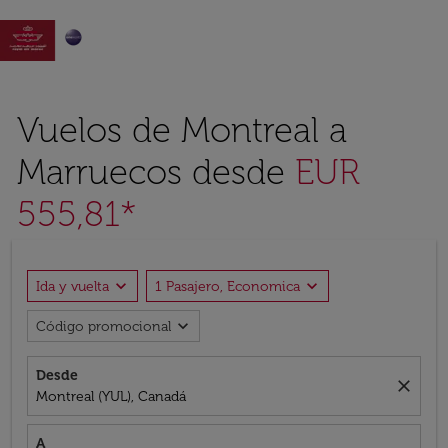

Vuelos de Montreal a
Marruecos desde
EUR
555,81*
expand_more
expand_more
Ida y vuelta
1 Pasajero, Economica
expand_more
Código promocional
Desde
close
Montreal (YUL), Canadá
A