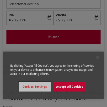
Seleccionar destino
Ida
Vuelta
today
today
fc-booking-departure-date-aria-label
fc-booking-return-date-aria-label
16/08/2026
23/08/2026
Buscar
By clicking “Accept All Cookies”, you agree to the storing of cookies
Inicio
Vuelos
Vuelos a Marruecos
Vuelos
on your device to enhance site navigation, analyze site usage, and
de Montreal a Marruecos
assist in our marketing efforts.
Cookies Settings
Accept All Cookies
Mejores Ofertas de Vuelos de Montreal
a Marruecos con Royal Air Maroc