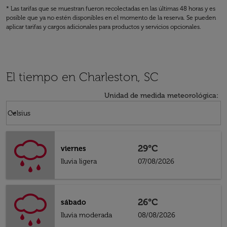
* Las tarifas que se muestran fueron recolectadas en las últimas 48 horas y es
posible que ya no estén disponibles en el momento de la reserva. Se pueden
aplicar tarifas y cargos adicionales para productos y servicios opcionales.
El tiempo en Charleston, SC
Unidad de medida meteorológica
:
Weather unit option Celsius Selected
keyboard_arrow_down
Celsius
29°C
viernes
lluvia ligera
07/08/2026
26°C
sábado
lluvia moderada
08/08/2026