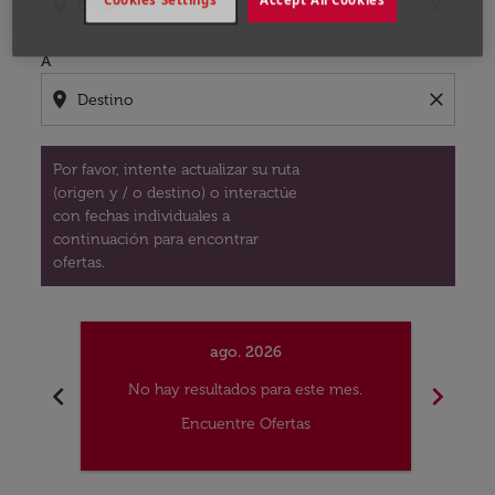
Cookies Settings
Accept All Cookies
location_on
close
A
location_on
close
Por favor, intente actualizar su ruta
(origen y / o destino) o interactúe
con fechas individuales a
continuación para encontrar
ofertas.
ago. 2026
chevron_left
chevron_right
No hay resultados para este mes.
No
Encuentre Ofertas