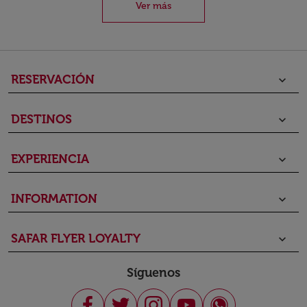
Ver más
RESERVACIÓN
keyboard_arrow_down
DESTINOS
keyboard_arrow_down
EXPERIENCIA
keyboard_arrow_down
INFORMATION
keyboard_arrow_down
SAFAR FLYER LOYALTY
keyboard_arrow_down
Síguenos