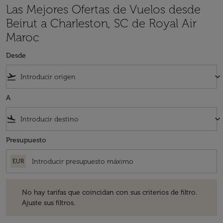
Las Mejores Ofertas de Vuelos desde
Beirut a Charleston, SC de Royal Air
Maroc
Desde
flight_takeoff
keyboard_arrow_down
A
flight_land
keyboard_arrow_down
Presupuesto
EUR
No hay tarifas que coincidan con sus criterios de filtro. Ajuste sus fil
No hay tarifas que coincidan con sus criterios de filtro.
Ajuste sus filtros.