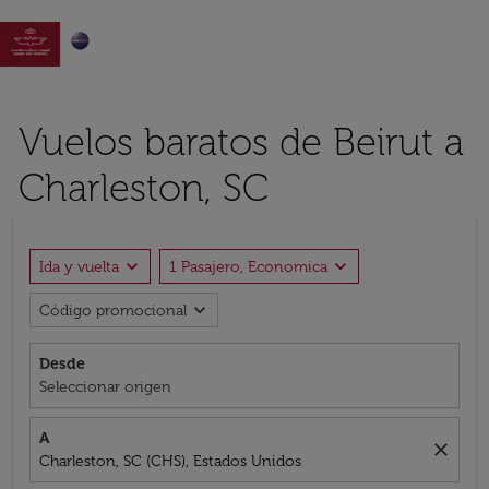

Vuelos baratos de Beirut a
Charleston, SC
expand_more
expand_more
Ida y vuelta
1 Pasajero, Economica
expand_more
Código promocional
Desde
Seleccionar origen
A
close
Charleston, SC (CHS), Estados Unidos