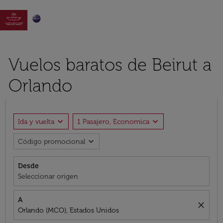

Vuelos baratos de Beirut a
Orlando
expand_more
expand_more
Ida y vuelta
1 Pasajero, Economica
expand_more
Código promocional
Desde
Seleccionar origen
A
close
Orlando (MCO), Estados Unidos