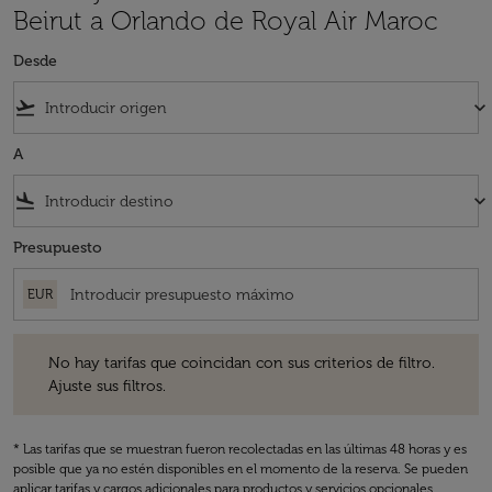
Beirut a Orlando de Royal Air Maroc
Desde
flight_takeoff
keyboard_arrow_down
A
flight_land
keyboard_arrow_down
Presupuesto
EUR
No hay tarifas que coincidan con sus criterios de filtro. Ajuste sus fil
No hay tarifas que coincidan con sus criterios de filtro.
Ajuste sus filtros.
* Las tarifas que se muestran fueron recolectadas en las últimas 48 horas y es
posible que ya no estén disponibles en el momento de la reserva. Se pueden
aplicar tarifas y cargos adicionales para productos y servicios opcionales.