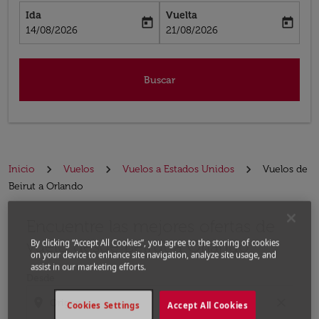
Ida
Vuelta
today
today
fc-booking-departure-date-aria-label
fc-booking-return-date-aria-label
14/08/2026
21/08/2026
Buscar
Inicio
Vuelos
Vuelos a Estados Unidos
Vuelos de
Beirut a Orlando
Encuentre las mejores ofertas de
Por favor, intente actualizar su ruta (origen y / o dest
vuelo desde Beirut a Orlando
By clicking “Accept All Cookies”, you agree to the storing of cookies
on your device to enhance site navigation, analyze site usage, and
assist in our marketing efforts.
Desde
location_on
close
Cookies Settings
Accept All Cookies