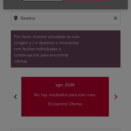
A
location_on
close
Por favor, intente actualizar su ruta
(origen y / o destino) o interactúe
con fechas individuales a
continuación para encontrar
ofertas.
ago. 2026
chevron_left
chevron_right
No hay resultados para este mes.
No
Encuentre Ofertas