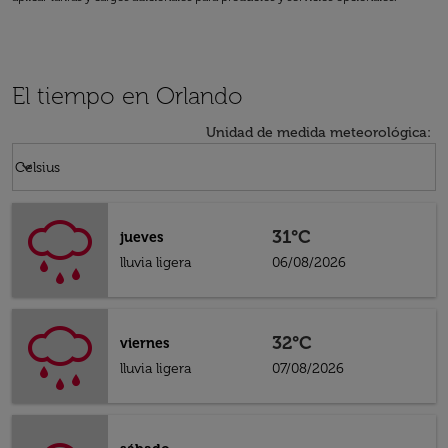
El tiempo en Orlando
Unidad de medida meteorológica
:
Weather unit option Celsius Selected
keyboard_arrow_down
Celsius
31°C
jueves
lluvia ligera
06/08/2026
32°C
viernes
lluvia ligera
07/08/2026