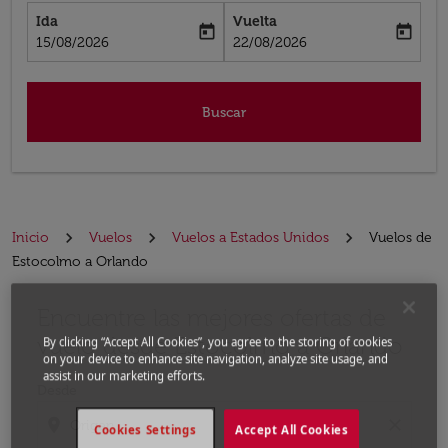
Ida
Vuelta
today
today
fc-booking-departure-date-aria-label
fc-booking-return-date-aria-label
15/08/2026
22/08/2026
Buscar
Inicio
Vuelos
Vuelos a Estados Unidos
Vuelos de
Estocolmo a Orlando
Encuentre las mejores ofertas de
Por favor, intente actualizar su ruta (origen y / o dest
vuelo desde Estocolmo a Orlando
By clicking “Accept All Cookies”, you agree to the storing of cookies
on your device to enhance site navigation, analyze site usage, and
assist in our marketing efforts.
Desde
location_on
close
Cookies Settings
Accept All Cookies