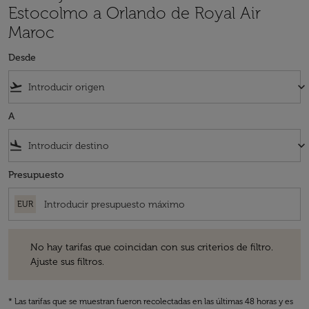
Estocolmo a Orlando de Royal Air
Maroc
Desde
flight_takeoff
keyboard_arrow_down
A
flight_land
keyboard_arrow_down
Presupuesto
EUR
No hay tarifas que coincidan con sus criterios de filtro. Ajuste sus fil
No hay tarifas que coincidan con sus criterios de filtro.
Ajuste sus filtros.
* Las tarifas que se muestran fueron recolectadas en las últimas 48 horas y es