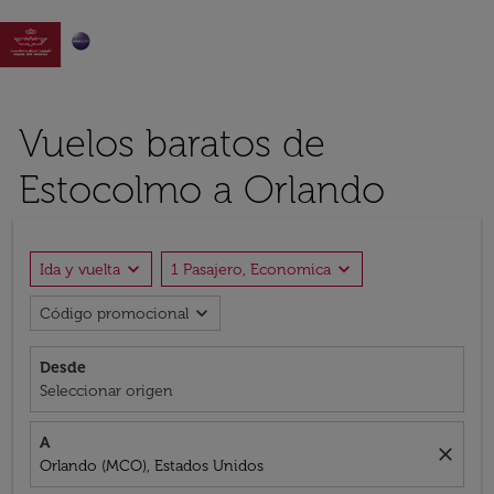

Vuelos baratos de
Estocolmo a Orlando
expand_more
expand_more
Ida y vuelta
1 Pasajero, Economica
expand_more
Código promocional
Desde
Seleccionar origen
A
close
Orlando (MCO), Estados Unidos