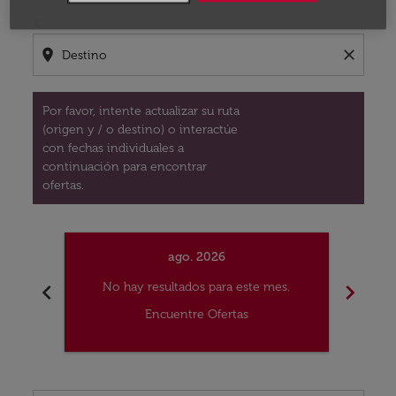
A
location_on
close
Por favor, intente actualizar su ruta
(origen y / o destino) o interactúe
con fechas individuales a
continuación para encontrar
ofertas.
ago. 2026
chevron_left
chevron_right
No hay resultados para este mes.
No
Encuentre Ofertas