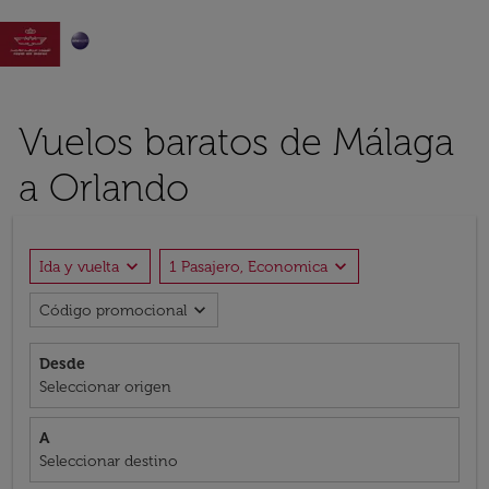

Vuelos baratos de Málaga
a Orlando
expand_more
expand_more
Ida y vuelta
1 Pasajero, Economica
expand_more
Código promocional
Desde
Seleccionar origen
A
Seleccionar destino