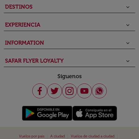
DESTINOS
keyboard_arrow_down
EXPERIENCIA
keyboard_arrow_down
INFORMATION
keyboard_arrow_down
SAFAR FLYER LOYALTY
keyboard_arrow_down
Síguenos
|
|
|
Vuelos por país
A ciudad
Vuelos de ciudad a ciudad