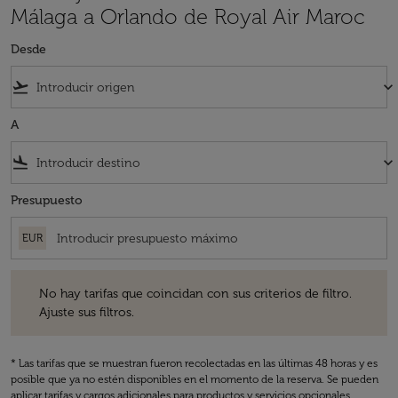
Málaga a Orlando de Royal Air Maroc
Desde
flight_takeoff
keyboard_arrow_down
A
flight_land
keyboard_arrow_down
Presupuesto
EUR
No hay tarifas que coincidan con sus criterios de filtro. Ajuste sus fil
No hay tarifas que coincidan con sus criterios de filtro.
Ajuste sus filtros.
* Las tarifas que se muestran fueron recolectadas en las últimas 48 horas y es
posible que ya no estén disponibles en el momento de la reserva. Se pueden
aplicar tarifas y cargos adicionales para productos y servicios opcionales.