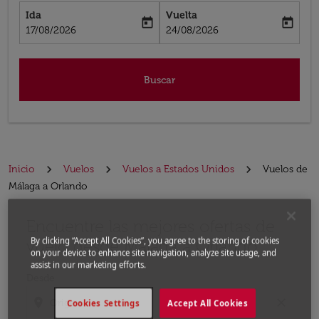
Ida
Vuelta
today
today
fc-booking-departure-date-aria-label
fc-booking-return-date-aria-label
17/08/2026
24/08/2026
Buscar
Inicio
Vuelos
Vuelos a Estados Unidos
Vuelos de
Málaga a Orlando
Encuentre las mejores ofertas de
Por favor, intente actualizar su ruta (origen y / o dest
By clicking “Accept All Cookies”, you agree to the storing of cookies
vuelo desde Málaga a Orlando
on your device to enhance site navigation, analyze site usage, and
assist in our marketing efforts.
Desde
location_on
close
Cookies Settings
Accept All Cookies