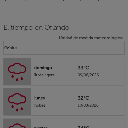
El tiempo en Orlando
Unidad de medida meteorológica
:
Weather unit option Celsius Selected
keyboard_arrow_down
Celsius
33°C
domingo
lluvia ligera
09/08/2026
32°C
lunes
nubes
10/08/2026