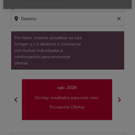
A
location_on
close
Por favor, intente actualizar su ruta
(origen y / o destino) o interactúe
con fechas individuales a
continuación para encontrar
ofertas.
ago. 2026
chevron_left
chevron_right
No hay resultados para este mes.
No
Encuentre Ofertas