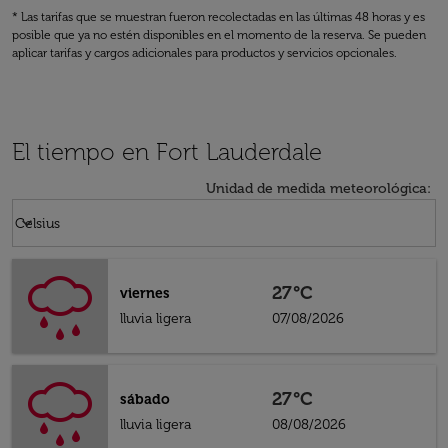
* Las tarifas que se muestran fueron recolectadas en las últimas 48 horas y es
posible que ya no estén disponibles en el momento de la reserva. Se pueden
aplicar tarifas y cargos adicionales para productos y servicios opcionales.
El tiempo en Fort Lauderdale
Unidad de medida meteorológica
:
Weather unit option Celsius Selected
keyboard_arrow_down
Celsius
27°C
viernes
lluvia ligera
07/08/2026
27°C
sábado
lluvia ligera
08/08/2026