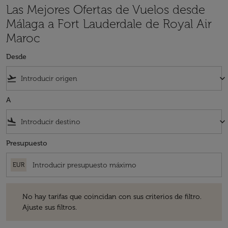
Las Mejores Ofertas de Vuelos desde
Málaga a Fort Lauderdale de Royal Air
Maroc
Desde
flight_takeoff
keyboard_arrow_down
A
flight_land
keyboard_arrow_down
Presupuesto
EUR
No hay tarifas que coincidan con sus criterios de filtro. Ajuste sus fil
No hay tarifas que coincidan con sus criterios de filtro.
Ajuste sus filtros.