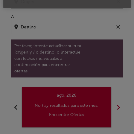
location_on
close
A
location_on
close
Por favor, intente actualizar su ruta
(origen y / o destino) o interactúe
con fechas individuales a
continuación para encontrar
ofertas.
ago. 2026
chevron_left
chevron_right
No hay resultados para este mes.
No
Encuentre Ofertas