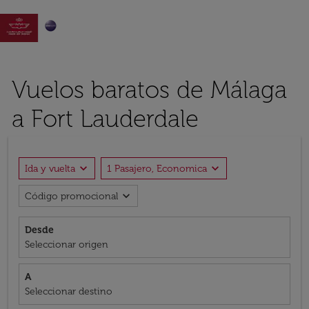

Vuelos baratos de Málaga
a Fort Lauderdale
expand_more
expand_more
Ida y vuelta
1 Pasajero, Economica
expand_more
Código promocional
Desde
Seleccionar origen
A
Seleccionar destino