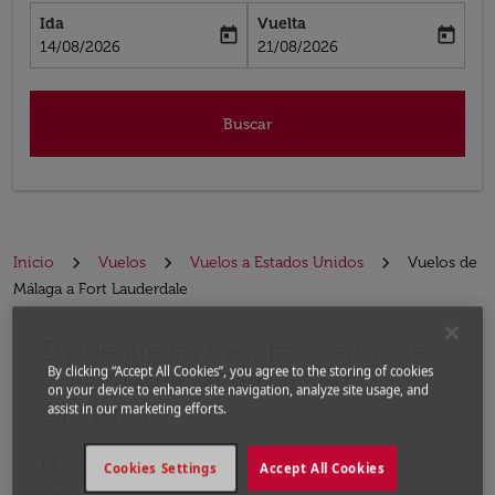
Ida
Vuelta
today
today
fc-booking-departure-date-aria-label
fc-booking-return-date-aria-label
14/08/2026
21/08/2026
Buscar
Inicio
Vuelos
Vuelos a Estados Unidos
Vuelos de
Málaga a Fort Lauderdale
Encuentre las mejores ofertas de
Por favor, intente actualizar su ruta (origen y / o dest
By clicking “Accept All Cookies”, you agree to the storing of cookies
vuelo desde Málaga a Fort
on your device to enhance site navigation, analyze site usage, and
Lauderdale
assist in our marketing efforts.
Desde
Cookies Settings
Accept All Cookies