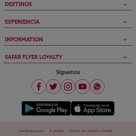
DESTINOS
keyboard_arrow_down
EXPERIENCIA
keyboard_arrow_down
INFORMATION
keyboard_arrow_down
SAFAR FLYER LOYALTY
keyboard_arrow_down
Síguenos
|
|
|
Vuelos por país
A ciudad
Vuelos de ciudad a ciudad