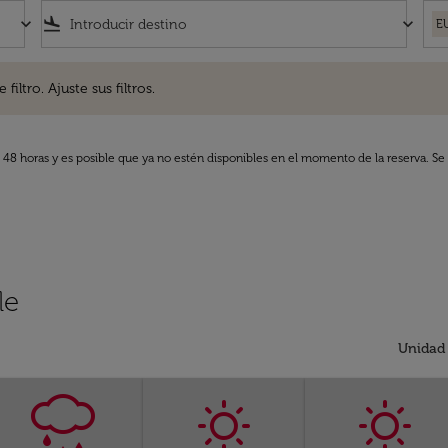
keyboard_arrow_down
flight_land
keyboard_arrow_down
E
. Ajuste sus filtros.
iltro. Ajuste sus filtros.
s 48 horas y es posible que ya no estén disponibles en el momento de la reserva. Se 
le
Unidad