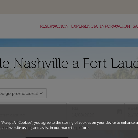
keyboard_arrow_down
keyboard_arrow_down
keyboard_arrow_down
RESERVACIÓN
EXPERIENCIA
INFORMACIÓN
SA
e Nashville a Fort Lau
expand_more
ódigo promocional
Ida
Vuel
today
fc-booking-departure-date-aria-l
fc-bo
14/08/2026
21/0
g “Accept All Cookies”, you agree to the storing of cookies on your device to enhance si
, analyze site usage, and assist in our marketing efforts.