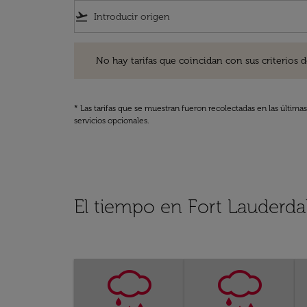
flight_takeoff
No hay tarifas que coincidan con sus criterios de filtro
No hay tarifas que coincidan con sus criterios de f
* Las tarifas que se muestran fueron recolectadas en las última
servicios opcionales.
El tiempo en Fort Lauderda