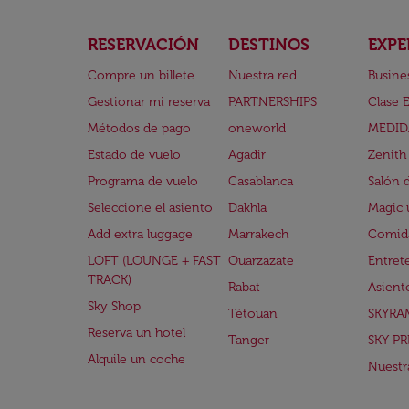
RESERVACIÓN
DESTINOS
EXPE
Compre un billete
Nuestra red
Busine
Gestionar mi reserva
PARTNERSHIPS
Clase 
Métodos de pago
oneworld
MEDID
Estado de vuelo
Agadir
Zenith
Programa de vuelo
Casablanca
Salón 
Seleccione el asiento
Dakhla
Magic 
Add extra luggage
Marrakech
Comida
LOFT (LOUNGE + FAST
Ouarzazate
Entret
TRACK)
Rabat
Asient
Sky Shop
Tétouan
SKYRA
Reserva un hotel
Tanger
SKY PR
Alquile un coche
Nuestra