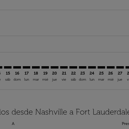
imer. Encuentre Ofertas
sclaimer. Encuentre Ofertas
s-disclaimer. Encuentre Ofertas
ffers-disclaimer. Encuentre Ofertas
iew-offers-disclaimer. Encuentre Ofertas
mp-view-offers-disclaimer. Encuentre Ofertas
L: cmp-view-offers-disclaimer. Encuentre Ofertas
A–FLL: cmp-view-offers-disclaimer. Encuentre Ofertas
BNA–FLL: cmp-view-offers-disclaimer. Encuentre Ofertas
BNA–FLL: cmp-view-offers-disclaimer. Encuentre Ofer
BNA–FLL: cmp-view-offers-disclaimer. Encuentre 
BNA–FLL: cmp-view-offers-disclaimer. Encuen
BNA–FLL: cmp-view-offers-disclaimer. En
BNA–FLL: cmp-view-offers-disclaime
BNA–FLL: cmp-view-offers-discl
BNA–FLL: cmp-view-offers-d
BNA–FLL: cmp-view-offe
BNA–FLL: cmp-view-
BNA–FLL: cmp-v
BNA–FLL: 
BNA–F
B
4
15
16
17
18
19
20
21
22
23
24
25
26
27
e
sáb
dom
lun
mar
mié
jue
vie
sáb
dom
lun
mar
mié
jue
v
los desde Nashville a Fort Lauderdal
A
Pre