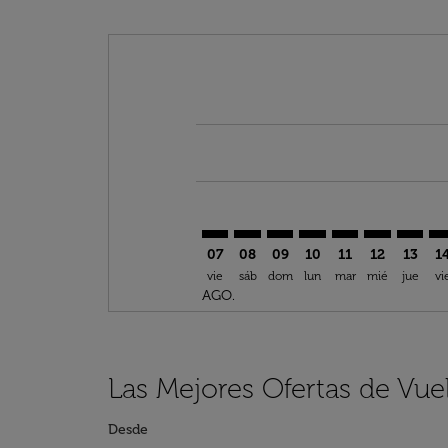
Displaying fares for agosto-2026
BNA–FLL: cmp-view-offers-discla
BNA–FLL: cmp-view-offers-di
BNA–FLL: cmp-view-offer
BNA–FLL: cmp-view-o
BNA–FLL: cmp-v
BNA–FLL: c
BNA–FL
BN
07
08
09
10
11
12
13
1
vie
sáb
dom
lun
mar
mié
jue
vi
AGO.
Las Mejores Ofertas de Vue
Desde