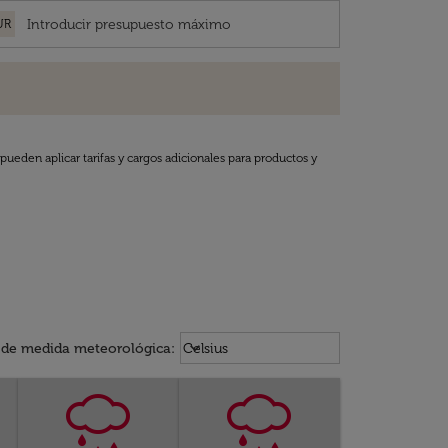
UR
pueden aplicar tarifas y cargos adicionales para productos y
Weather unit option Celsius Select
keyboard_arrow_down
 de medida meteorológica
:
Celsius