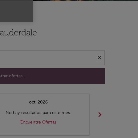
ación para encontrar ofertas.
Lauderdale
close
trar ofertas.
oct. 2026
n
chevron_right
No hay resultados para este mes.
No hay resul
Encuentre Ofertas
Encue