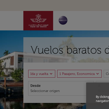
Vuelos baratos d
expand_more
expand_more
Ida y vuelta
1 Pasajero, Economica
C
Desde
A
By clickin
navigation