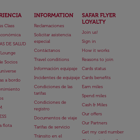
RIENCIA
INFORMATION
SAFAR FLYER
LOYALTY
ss Class
Reclamaciones
Join us!
Económica
Solicitar asistencia
especial
Sign in
AS DE SALUD
Contáctanos
How it works
 Lounge
Travel conditions
Reasons to join
de Socios
Información equipaje
Cards status
universe
Incidentes de equipaje
Cards benefits
s a bordo
Condiciones de las
Earn miles
enimiento
tarifas
Spend miles
os
Condiciones de
Cash & Miles
M
registro
Our offers
ESS
Documentos de viaje
Our Partners
 flota
Tarifas de servicio
Get my card number
Tránsito en el