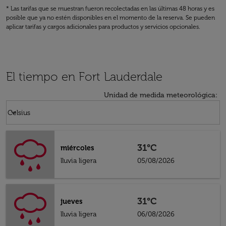
* Las tarifas que se muestran fueron recolectadas en las últimas 48 horas y es
posible que ya no estén disponibles en el momento de la reserva. Se pueden
aplicar tarifas y cargos adicionales para productos y servicios opcionales.
El tiempo en Fort Lauderdale
Unidad de medida meteorológica
:
Weather unit option Celsius Selected
keyboard_arrow_down
Celsius
31°C
miércoles
lluvia ligera
05/08/2026
31°C
jueves
lluvia ligera
06/08/2026