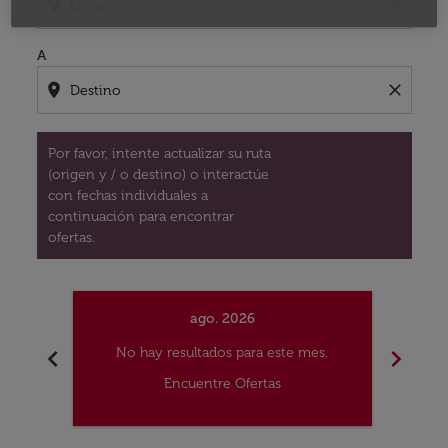
location_on
close
A
location_on
close
Por favor, intente actualizar su ruta
(origen y / o destino) o interactúe
con fechas individuales a
continuación para encontrar
ofertas.
ago. 2026
chevron_left
chevron_right
No hay resultados para este mes.
No
Encuentre Ofertas