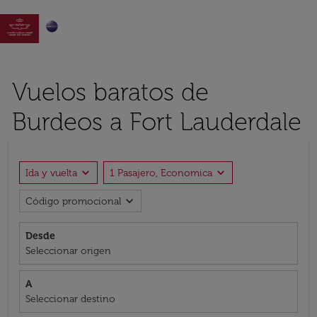

Vuelos baratos de
Burdeos a Fort Lauderdale
expand_more
expand_more
Ida y vuelta
1 Pasajero, Economica
expand_more
Código promocional
Desde
Seleccionar origen
A
Seleccionar destino