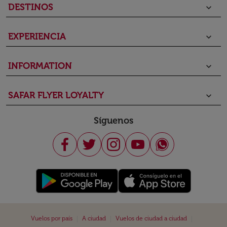
DESTINOS
keyboard_arrow_down
EXPERIENCIA
keyboard_arrow_down
INFORMATION
keyboard_arrow_down
SAFAR FLYER LOYALTY
keyboard_arrow_down
Síguenos
|
|
|
Vuelos por país
A ciudad
Vuelos de ciudad a ciudad