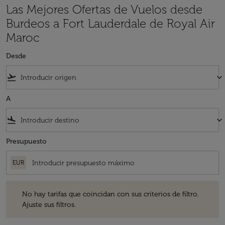
Las Mejores Ofertas de Vuelos desde
Burdeos a Fort Lauderdale de Royal Air
Maroc
Desde
flight_takeoff
keyboard_arrow_down
A
flight_land
keyboard_arrow_down
Presupuesto
EUR
No hay tarifas que coincidan con sus criterios de filtro. Ajuste sus fil
No hay tarifas que coincidan con sus criterios de filtro.
Ajuste sus filtros.