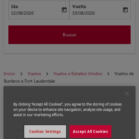
Ida
Vuelta
today
today
fc-booking-departure-date-aria-label
fc-booking-return-date-aria-label
12/08/2026
19/08/2026
Buscar
Inicio
Vuelos
Vuelos a Estados Unidos
Vuelos de
Burdeos a Fort Lauderdale
Encuentre las mejores ofertas de
Por favor, intente actualizar su ruta (origen y / o dest
By clicking “Accept All Cookies”, you agree to the storing of cookies
vuelo desde Burdeos a Fort
on your device to enhance site navigation, analyze site usage, and
Lauderdale
assist in our marketing efforts.
Desde
Cookies Settings
Accept All Cookies