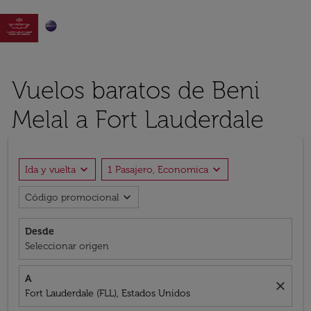

Vuelos baratos de Beni
Melal a Fort Lauderdale
expand_more
expand_more
Ida y vuelta
1 Pasajero, Economica
expand_more
Código promocional
Desde
Seleccionar origen
A
close
Fort Lauderdale (FLL), Estados Unidos