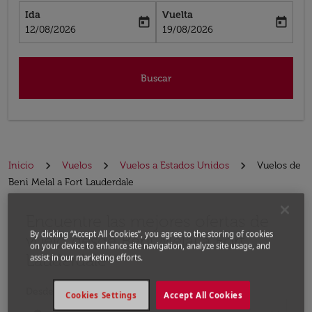
Ida
Vuelta
today
today
fc-booking-departure-date-aria-label
fc-booking-return-date-aria-label
12/08/2026
19/08/2026
Buscar
Inicio
Vuelos
Vuelos a Estados Unidos
Vuelos de
Beni Melal a Fort Lauderdale
Encuentre las mejores ofertas de
Por favor, intente actualizar su ruta (origen y / o dest
By clicking “Accept All Cookies”, you agree to the storing of cookies
vuelo desde Beni Melal a Fort
on your device to enhance site navigation, analyze site usage, and
Lauderdale
assist in our marketing efforts.
Desde
Cookies Settings
Accept All Cookies