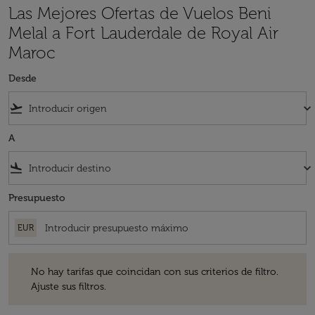
Las Mejores Ofertas de Vuelos Beni
Melal a Fort Lauderdale de Royal Air
Maroc
Desde
flight_takeoff
keyboard_arrow_down
A
flight_land
keyboard_arrow_down
Presupuesto
EUR
No hay tarifas que coincidan con sus criterios de filtro. Ajuste sus fil
No hay tarifas que coincidan con sus criterios de filtro.
Ajuste sus filtros.