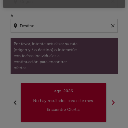
location_on
close
A
location_on
close
Por favor, intente actualizar su ruta
(origen y / o destino) o interactúe
con fechas individuales a
continuación para encontrar
ofertas.
ago. 2026
chevron_left
chevron_right
No hay resultados para este mes.
No
Encuentre Ofertas