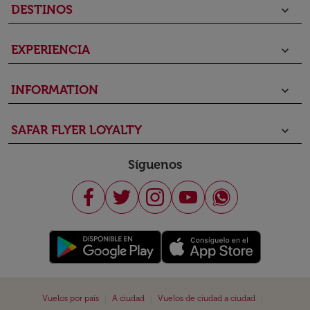
DESTINOS
keyboard_arrow_down
EXPERIENCIA
keyboard_arrow_down
INFORMATION
keyboard_arrow_down
SAFAR FLYER LOYALTY
keyboard_arrow_down
Síguenos
|
|
|
Vuelos por país
A ciudad
Vuelos de ciudad a ciudad