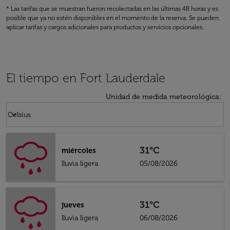
* Las tarifas que se muestran fueron recolectadas en las últimas 48 horas y es
posible que ya no estén disponibles en el momento de la reserva. Se pueden
aplicar tarifas y cargos adicionales para productos y servicios opcionales.
El tiempo en Fort Lauderdale
Unidad de medida meteorológica
:
Weather unit option Celsius Selected
keyboard_arrow_down
Celsius
31°C
miércoles
lluvia ligera
05/08/2026
31°C
jueves
lluvia ligera
06/08/2026