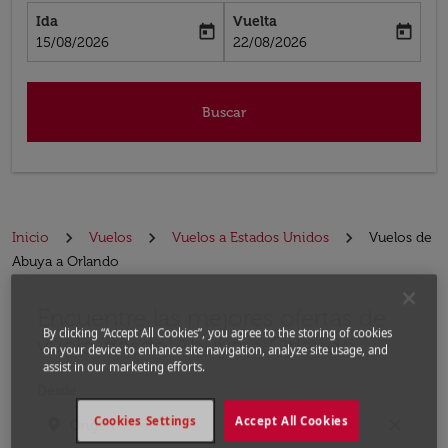
Ida
Vuelta
today
today
fc-booking-departure-date-aria-label
fc-booking-return-date-aria-label
15/08/2026
22/08/2026
Buscar
Inicio
Vuelos
Vuelos a Estados Unidos
Vuelos de
Abuya a Orlando
Encuentre las mejores ofertas de
Por favor, intente actualizar su ruta (origen y / o dest
By clicking “Accept All Cookies”, you agree to the storing of cookies
vuelo desde Abuya a Orlando
on your device to enhance site navigation, analyze site usage, and
assist in our marketing efforts.
Desde
Cookies Settings
Accept All Cookies
location_on
close