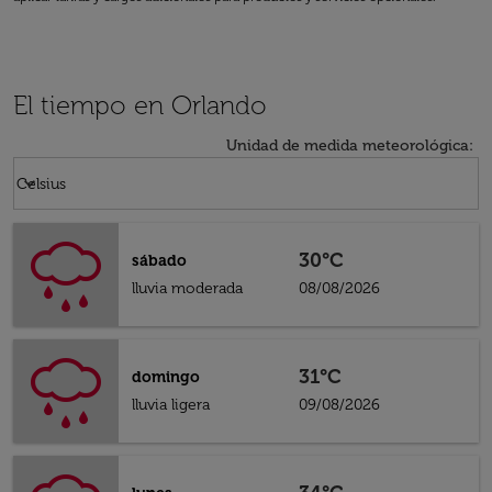
El tiempo en Orlando
Unidad de medida meteorológica
:
Weather unit option Celsius Selected
keyboard_arrow_down
Celsius
30°C
sábado
lluvia moderada
08/08/2026
31°C
domingo
lluvia ligera
09/08/2026