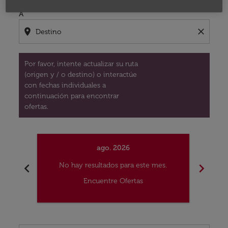
A
location_on
close
Por favor, intente actualizar su ruta
(origen y / o destino) o interactúe
con fechas individuales a
continuación para encontrar
ofertas.
ago. 2026
chevron_left
chevron_right
No hay resultados para este mes.
No
Encuentre Ofertas