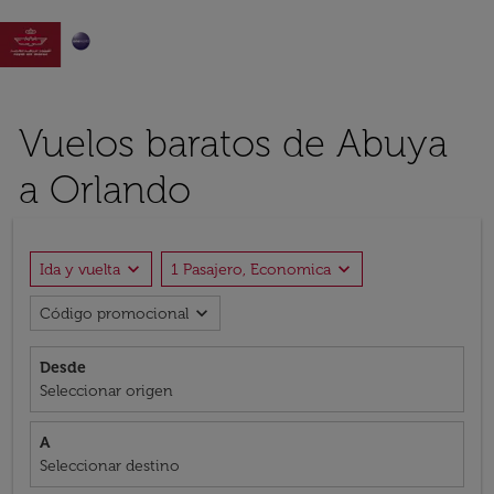

Vuelos baratos de Abuya
a Orlando
expand_more
expand_more
Ida y vuelta
1 Pasajero, Economica
expand_more
Código promocional
Desde
Seleccionar origen
A
Seleccionar destino