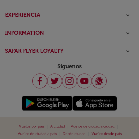
EXPERIENCIA
keyboard_arrow_down
INFORMATION
keyboard_arrow_down
SAFAR FLYER LOYALTY
keyboard_arrow_down
Síguenos
|
|
|
Vuelos por país
A ciudad
Vuelos de ciudad a ciudad
|
|
Vuelos de ciudad a país
Desde ciudad
Vuelos desde país