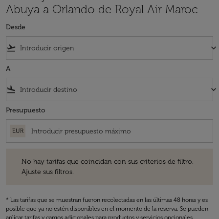
Abuya a Orlando de Royal Air Maroc
Desde
flight_takeoff
keyboard_arrow_down
A
flight_land
keyboard_arrow_down
Presupuesto
EUR
No hay tarifas que coincidan con sus criterios de filtro. Ajuste sus fil
No hay tarifas que coincidan con sus criterios de filtro.
Ajuste sus filtros.
* Las tarifas que se muestran fueron recolectadas en las últimas 48 horas y es
posible que ya no estén disponibles en el momento de la reserva. Se pueden
aplicar tarifas y cargos adicionales para productos y servicios opcionales.