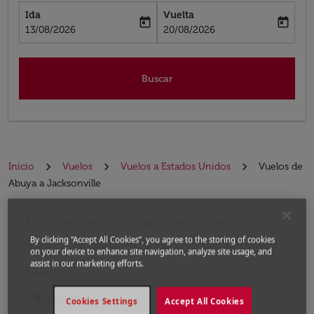
Ida
Vuelta
today
today
fc-booking-departure-date-aria-label
fc-booking-return-date-aria-label
13/08/2026
20/08/2026
Buscar
Inicio
Vuelos
Vuelos a Estados Unidos
Vuelos de
Abuya a Jacksonville
Encuentre las mejores ofertas de
Por favor, intente actualizar su ruta (origen y / o dest
vuelo desde Abuya a Jacksonville
By clicking “Accept All Cookies”, you agree to the storing of cookies
on your device to enhance site navigation, analyze site usage, and
assist in our marketing efforts.
Desde
location_on
close
Cookies Settings
Accept All Cookies