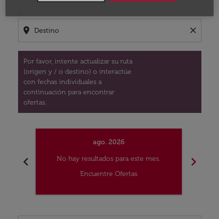
A
location_on
close
Por favor, intente actualizar su ruta
(origen y / o destino) o interactúe
con fechas individuales a
continuación para encontrar
ofertas.
ago. 2026
chevron_left
chevron_right
No hay resultados para este mes.
No
Encuentre Ofertas