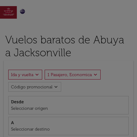

Vuelos baratos de Abuya
a Jacksonville
expand_more
expand_more
Ida y vuelta
1 Pasajero, Economica
expand_more
Código promocional
Desde
Seleccionar origen
A
Seleccionar destino