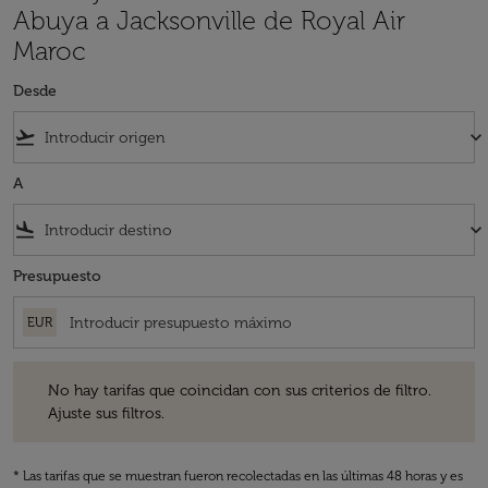
Abuya a Jacksonville de Royal Air
Maroc
Desde
flight_takeoff
keyboard_arrow_down
A
flight_land
keyboard_arrow_down
Presupuesto
EUR
No hay tarifas que coincidan con sus criterios de filtro. Ajuste sus fil
No hay tarifas que coincidan con sus criterios de filtro.
Ajuste sus filtros.
* Las tarifas que se muestran fueron recolectadas en las últimas 48 horas y es