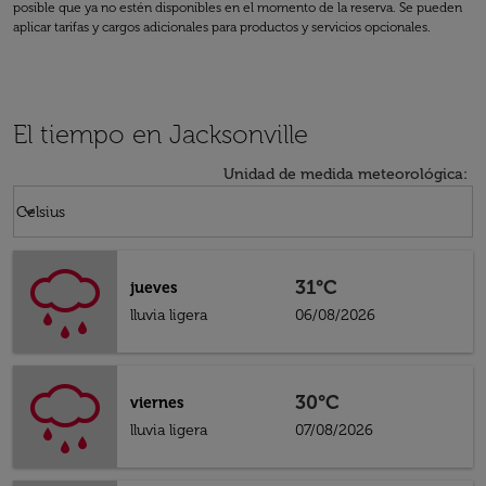
posible que ya no estén disponibles en el momento de la reserva. Se pueden
aplicar tarifas y cargos adicionales para productos y servicios opcionales.
El tiempo en Jacksonville
Unidad de medida meteorológica
:
Weather unit option Celsius Selected
keyboard_arrow_down
Celsius
31°C
jueves
lluvia ligera
06/08/2026
30°C
viernes
lluvia ligera
07/08/2026