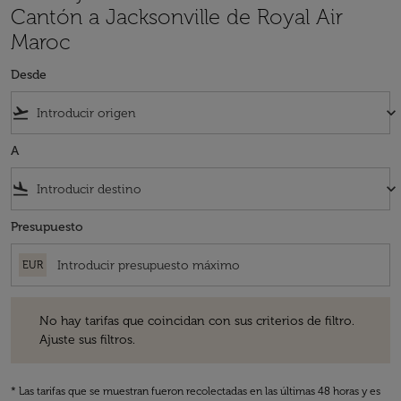
Cantón a Jacksonville de Royal Air
Maroc
Desde
flight_takeoff
keyboard_arrow_down
A
flight_land
keyboard_arrow_down
Presupuesto
EUR
No hay tarifas que coincidan con sus criterios de filtro. Ajuste sus fil
No hay tarifas que coincidan con sus criterios de filtro.
Ajuste sus filtros.
* Las tarifas que se muestran fueron recolectadas en las últimas 48 horas y es