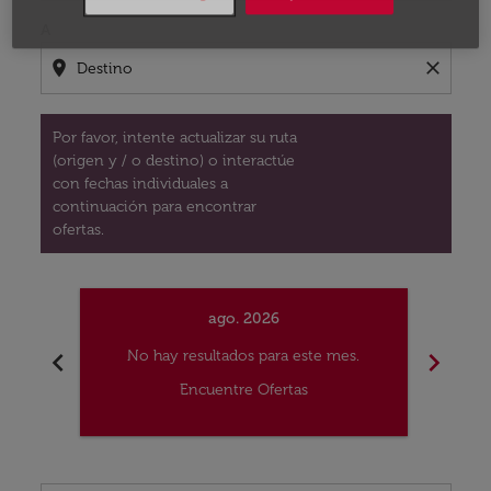
A
location_on
close
Por favor, intente actualizar su ruta
(origen y / o destino) o interactúe
con fechas individuales a
continuación para encontrar
ofertas.
ago. 2026
chevron_left
chevron_right
No hay resultados para este mes.
No
Encuentre Ofertas