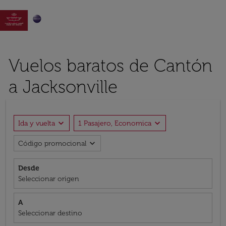

Vuelos baratos de Cantón
a Jacksonville
expand_more
expand_more
Ida y vuelta
1 Pasajero, Economica
expand_more
Código promocional
Desde
Seleccionar origen
A
Seleccionar destino