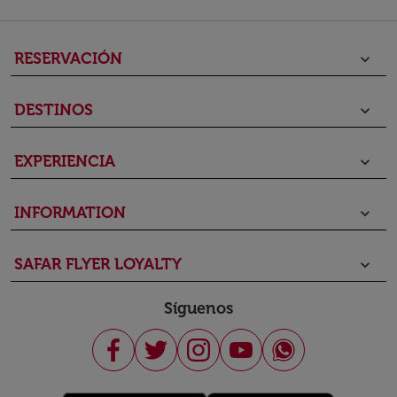
RESERVACIÓN
keyboard_arrow_down
DESTINOS
keyboard_arrow_down
EXPERIENCIA
keyboard_arrow_down
INFORMATION
keyboard_arrow_down
SAFAR FLYER LOYALTY
keyboard_arrow_down
Síguenos