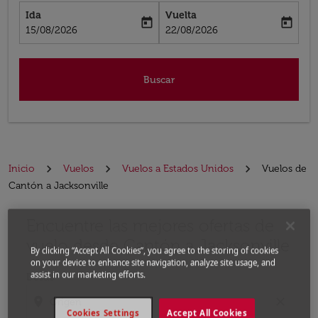
Ida
Vuelta
today
today
fc-booking-departure-date-aria-label
fc-booking-return-date-aria-label
15/08/2026
22/08/2026
Buscar
Inicio
Vuelos
Vuelos a Estados Unidos
Vuelos de
Cantón a Jacksonville
Encuentre las mejores ofertas de
Por favor, intente actualizar su ruta (origen y / o dest
vuelo desde Cantón a Jacksonville
By clicking “Accept All Cookies”, you agree to the storing of cookies
on your device to enhance site navigation, analyze site usage, and
assist in our marketing efforts.
Desde
location_on
close
Cookies Settings
Accept All Cookies