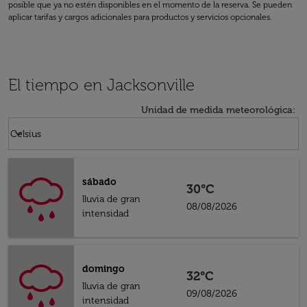
posible que ya no estén disponibles en el momento de la reserva. Se pueden
aplicar tarifas y cargos adicionales para productos y servicios opcionales.
El tiempo en Jacksonville
Unidad de medida meteorológica
:
Weather unit option Celsius Selected
keyboard_arrow_down
Celsius
sábado
30°C
lluvia de gran
08/08/2026
intensidad
domingo
32°C
lluvia de gran
09/08/2026
intensidad