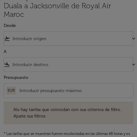
Duala a Jacksonville de Royal Air
Maroc
Desde
flight_takeoff
keyboard_arrow_down
A
flight_land
keyboard_arrow_down
Presupuesto
EUR
No hay tarifas que coincidan con sus criterios de filtro. Ajuste sus fil
No hay tarifas que coincidan con sus criterios de filtro.
Ajuste sus filtros.
* Las tarifas que se muestran fueron recolectadas en las últimas 48 horas y es