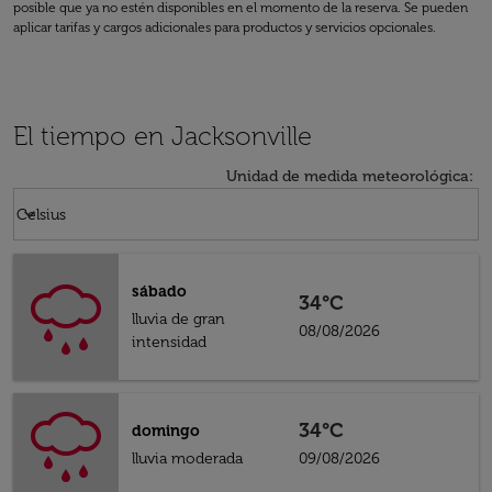
posible que ya no estén disponibles en el momento de la reserva. Se pueden
aplicar tarifas y cargos adicionales para productos y servicios opcionales.
El tiempo en Jacksonville
Unidad de medida meteorológica
:
Weather unit option Celsius Selected
keyboard_arrow_down
Celsius
sábado
34°C
lluvia de gran
08/08/2026
intensidad
34°C
domingo
lluvia moderada
09/08/2026