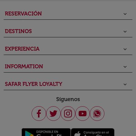
RESERVACIÓN
keyboard_arrow_down
DESTINOS
keyboard_arrow_down
EXPERIENCIA
keyboard_arrow_down
INFORMATION
keyboard_arrow_down
SAFAR FLYER LOYALTY
keyboard_arrow_down
Síguenos