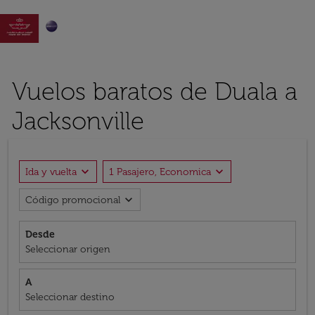

Vuelos baratos de Duala a
Jacksonville
expand_more
expand_more
Ida y vuelta
1 Pasajero, Economica
expand_more
Código promocional
Desde
Seleccionar origen
A
Seleccionar destino