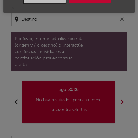
A
location_on
close
Por favor, intente actualizar su ruta
(origen y / o destino) o interactúe
con fechas individuales a
continuación para encontrar
ofertas.
ago. 2026
chevron_left
chevron_right
No hay resultados para este mes.
No
Encuentre Ofertas