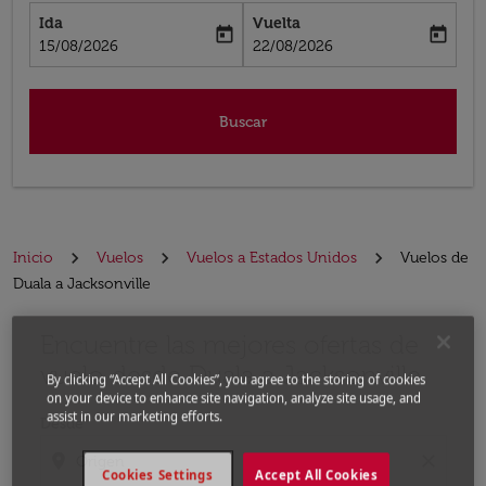
Ida
Vuelta
today
today
fc-booking-departure-date-aria-label
fc-booking-return-date-aria-label
15/08/2026
22/08/2026
Buscar
Inicio
Vuelos
Vuelos a Estados Unidos
Vuelos de
Duala a Jacksonville
Encuentre las mejores ofertas de
Por favor, intente actualizar su ruta (origen y / o dest
vuelo desde Duala a Jacksonville
By clicking “Accept All Cookies”, you agree to the storing of cookies
on your device to enhance site navigation, analyze site usage, and
assist in our marketing efforts.
Desde
location_on
close
Cookies Settings
Accept All Cookies