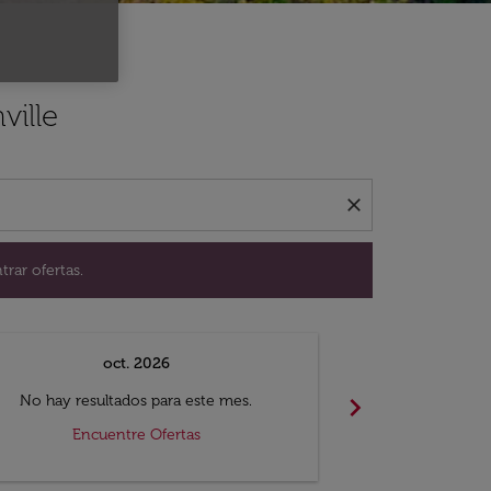
ación para encontrar ofertas.
ville
close
trar ofertas.
oct. 2026
n
chevron_right
No hay resultados para este mes.
No hay resul
Encuentre Ofertas
Encue