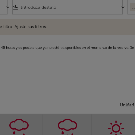
keyboard_arrow_down
flight_land
keyboard_arrow_down
E
. Ajuste sus filtros.
iltro. Ajuste sus filtros.
s 48 horas y es posible que ya no estén disponibles en el momento de la reserva. Se 
Unidad