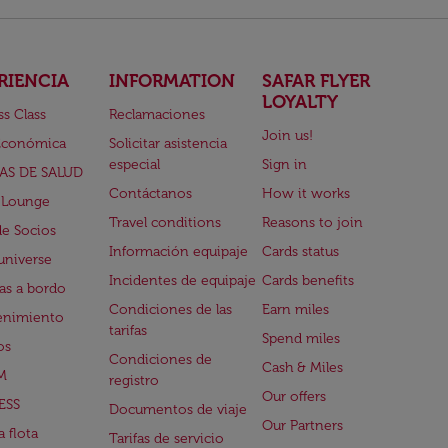
RIENCIA
INFORMATION
SAFAR FLYER
LOYALTY
ss Class
Reclamaciones
Join us!
Económica
Solicitar asistencia
especial
Sign in
AS DE SALUD
Contáctanos
How it works
 Lounge
Travel conditions
Reasons to join
de Socios
Información equipaje
Cards status
universe
Incidentes de equipaje
Cards benefits
s a bordo
Condiciones de las
Earn miles
enimiento
tarifas
Spend miles
os
Condiciones de
Cash & Miles
M
registro
Our offers
ESS
Documentos de viaje
Our Partners
 flota
Tarifas de servicio