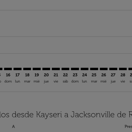
imer. Encuentre Ofertas
sclaimer. Encuentre Ofertas
s-disclaimer. Encuentre Ofertas
ffers-disclaimer. Encuentre Ofertas
ew-offers-disclaimer. Encuentre Ofertas
mp-view-offers-disclaimer. Encuentre Ofertas
X: cmp-view-offers-disclaimer. Encuentre Ofertas
R–JAX: cmp-view-offers-disclaimer. Encuentre Ofertas
ASR–JAX: cmp-view-offers-disclaimer. Encuentre Ofertas
ASR–JAX: cmp-view-offers-disclaimer. Encuentre Ofert
ASR–JAX: cmp-view-offers-disclaimer. Encuentre 
ASR–JAX: cmp-view-offers-disclaimer. Encuen
ASR–JAX: cmp-view-offers-disclaimer. En
ASR–JAX: cmp-view-offers-disclaimer
ASR–JAX: cmp-view-offers-discla
ASR–JAX: cmp-view-offers-d
ASR–JAX: cmp-view-offe
ASR–JAX: cmp-view-
ASR–JAX: cmp-v
ASR–JAX: c
ASR–J
A
5
16
17
18
19
20
21
22
23
24
25
26
27
28
b
dom
lun
mar
mié
jue
vie
sáb
dom
lun
mar
mié
jue
vie
s
los desde Kayseri a Jacksonville de 
A
Pre