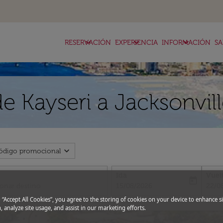
keyboard_arrow_down
keyboard_arrow_down
keyboard_arrow_down
RESERVACIÓN
EXPERIENCIA
INFORMACIÓN
SA
e Kayseri a Jacksonvil
expand_more
ódigo promocional
Ida
Vuel
today
fc-booking-departure-date-aria-l
fc-bo
15/08/2026
22/0
g “Accept All Cookies”, you agree to the storing of cookies on your device to enhance si
, analyze site usage, and assist in our marketing efforts.