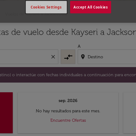
Cookies Settings
Accept All Cookies
Vuelos de Kayseri a Jacksonville
y / o destino) o interactúe con fechas individuales a continu
as de vuelo desde Kayseri a Jackson
A
compare_arrows
close
location_on
destino) o interactúe con fechas individuales a continuación para encon
sep. 2026
No hay resultados para este mes.
Encuentre Ofertas