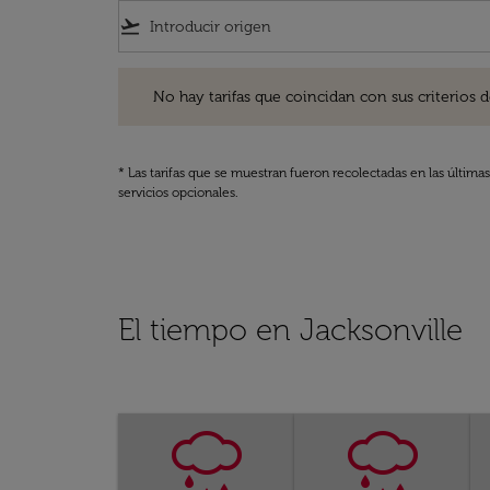
flight_takeoff
No hay tarifas que coincidan con sus criterios de filtro
No hay tarifas que coincidan con sus criterios de f
* Las tarifas que se muestran fueron recolectadas en las última
servicios opcionales.
El tiempo en Jacksonville