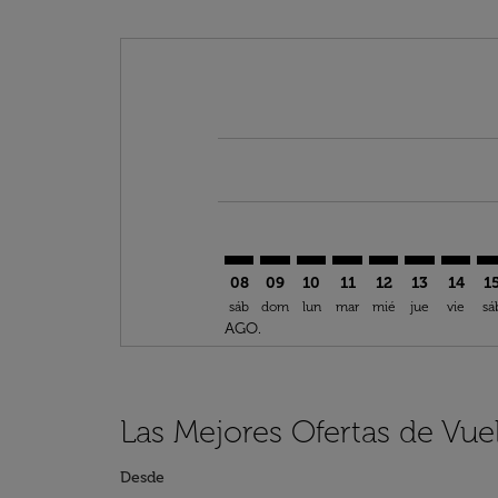
Displaying fares for agosto-2026
ASR–JAX: cmp-view-offers-discla
ASR–JAX: cmp-view-offers-di
ASR–JAX: cmp-view-offer
ASR–JAX: cmp-view-o
ASR–JAX: cmp-vi
ASR–JAX: c
ASR–JA
AS
08
09
10
11
12
13
14
1
sáb
dom
lun
mar
mié
jue
vie
sá
AGO.
Las Mejores Ofertas de Vue
Desde