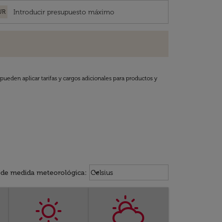
UR
pueden aplicar tarifas y cargos adicionales para productos y
Weather unit option Celsius Select
keyboard_arrow_down
 de medida meteorológica
:
Celsius