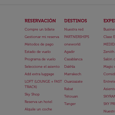
RESERVACIÓN
DESTINOS
EXPE
Compre un billete
Nuestra red
Busine
Gestionar mi reserva
PARTNERSHIPS
Clase 
Métodos de pago
oneworld
MEDID
Estado de vuelo
Agadir
Zenith
Programa de vuelo
Casablanca
Salón 
Seleccione el asiento
Dakhla
Magic 
Add extra luggage
Marrakech
Comida
LOFT (LOUNGE + FAST
Ouarzazate
Entret
TRACK)
Rabat
Asient
Sky Shop
Tétouan
SKYRA
Reserva un hotel
Tanger
SKY PR
Alquile un coche
Nuestra