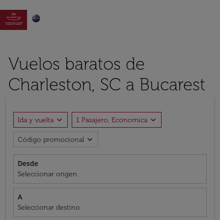

Vuelos baratos de
Charleston, SC a Bucarest
expand_more
expand_more
Ida y vuelta
1 Pasajero, Economica
expand_more
Código promocional
Desde
Seleccionar origen
A
Seleccionar destino