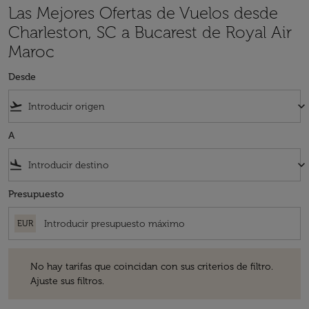
Las Mejores Ofertas de Vuelos desde
Charleston, SC a Bucarest de Royal Air
Maroc
Desde
flight_takeoff
keyboard_arrow_down
A
flight_land
keyboard_arrow_down
Presupuesto
EUR
No hay tarifas que coincidan con sus criterios de filtro. Ajuste sus fil
No hay tarifas que coincidan con sus criterios de filtro.
Ajuste sus filtros.