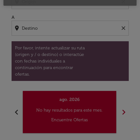
location_on
close
A
location_on
close
Por favor, intente actualizar su ruta
(origen y / o destino) o interactúe
con fechas individuales a
continuación para encontrar
ofertas.
ago. 2026
chevron_left
chevron_right
No hay resultados para este mes.
No
Encuentre Ofertas