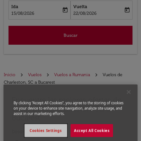
Ida
Vuelta
today
today
fc-booking-departure-date-aria-label
fc-booking-return-date-aria-label
15/08/2026
22/08/2026
Buscar
Inicio
Vuelos
Vuelos a Rumania
Vuelos de
Charleston, SC a Bucarest
Encuentre las mejores ofertas de
Por favor, intente actualizar su ruta (origen y / o dest
By clicking “Accept All Cookies”, you agree to the storing of cookies
vuelo desde Charleston, SC a
on your device to enhance site navigation, analyze site usage, and
assist in our marketing efforts.
Bucarest
Cookies Settings
Accept All Cookies
Desde