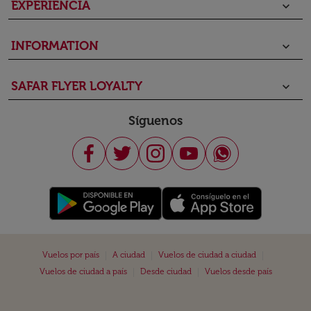
EXPERIENCIA
keyboard_arrow_down
INFORMATION
keyboard_arrow_down
SAFAR FLYER LOYALTY
keyboard_arrow_down
Síguenos
|
|
|
Vuelos por país
A ciudad
Vuelos de ciudad a ciudad
|
|
Vuelos de ciudad a país
Desde ciudad
Vuelos desde país