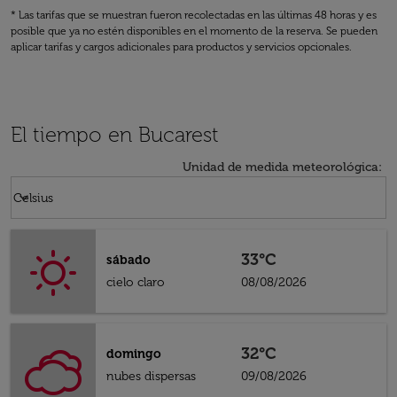
* Las tarifas que se muestran fueron recolectadas en las últimas 48 horas y es
posible que ya no estén disponibles en el momento de la reserva. Se pueden
aplicar tarifas y cargos adicionales para productos y servicios opcionales.
El tiempo en Bucarest
Unidad de medida meteorológica
:
Weather unit option Celsius Selected
keyboard_arrow_down
Celsius
33°C
sábado
cielo claro
08/08/2026
32°C
domingo
nubes dispersas
09/08/2026