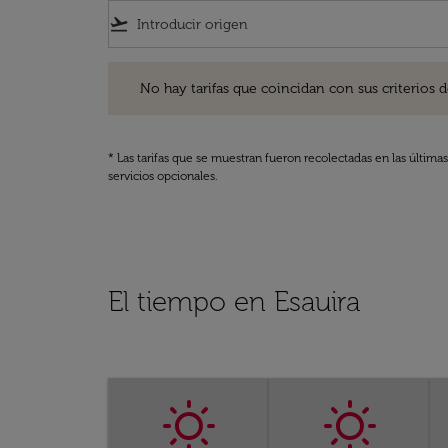
flight_takeoff
No hay tarifas que coincidan con sus criterios de filtro
No hay tarifas que coincidan con sus criterios de f
* Las tarifas que se muestran fueron recolectadas en las última
servicios opcionales.
El tiempo en Esauira