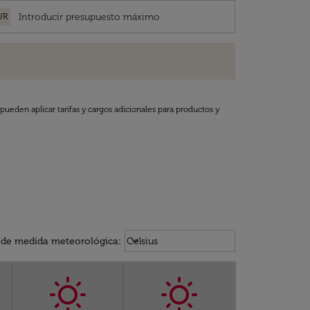
UR
pueden aplicar tarifas y cargos adicionales para productos y
Weather unit option Celsius Select
keyboard_arrow_down
 de medida meteorológica
:
Celsius