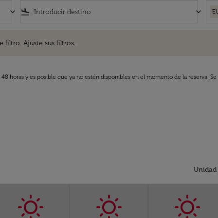
keyboard_arrow_down
flight_land
keyboard_arrow_down
E
. Ajuste sus filtros.
iltro. Ajuste sus filtros.
s 48 horas y es posible que ya no estén disponibles en el momento de la reserva. Se 
Unidad