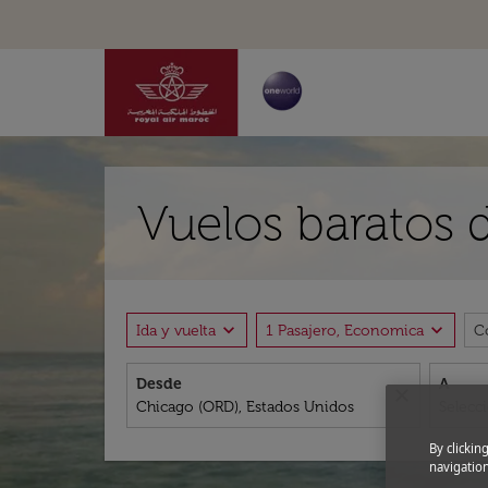
Vuelos baratos 
expand_more
expand_more
Ida y vuelta
1 Pasajero, Economica
C
Desde
A
close
By clickin
navigation