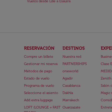
Vuelos desde Lille a Esauira
RESERVACIÓN
DESTINOS
EXPE
Compre un billete
Nuestra red
Busine
Gestionar mi reserva
PARTNERSHIPS
Clase 
Métodos de pago
oneworld
MEDID
Estado de vuelo
Agadir
Zenith
Programa de vuelo
Casablanca
Salón 
Seleccione el asiento
Dakhla
Magic 
Add extra luggage
Marrakech
Comida
LOFT (LOUNGE + FAST
Ouarzazate
Entret