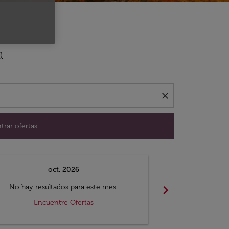
ación para encontrar ofertas.
a
close
trar ofertas.
oct. 2026
n
chevron_right
No hay resultados para este mes.
No hay resul
Encuentre Ofertas
Encue