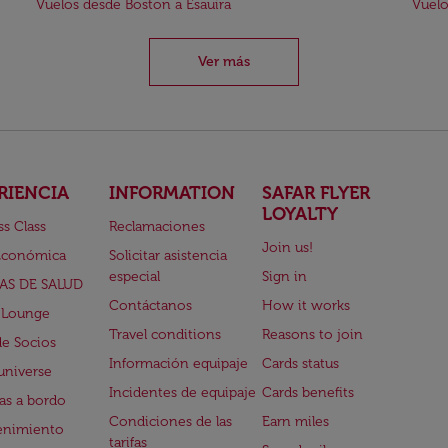
Vuelos desde Boston a Esauira
Vuelo
Ver más
RIENCIA
INFORMATION
SAFAR FLYER
LOYALTY
ss Class
Reclamaciones
Join us!
Económica
Solicitar asistencia
especial
Sign in
AS DE SALUD
Contáctanos
How it works
 Lounge
Travel conditions
Reasons to join
de Socios
Información equipaje
Cards status
universe
Incidentes de equipaje
Cards benefits
s a bordo
Condiciones de las
Earn miles
enimiento
tarifas