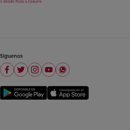
s desde Niza a Esauira
Síguenos