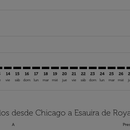
aimer. Encuentre Ofertas
isclaimer. Encuentre Ofertas
rs-disclaimer. Encuentre Ofertas
offers-disclaimer. Encuentre Ofertas
iew-offers-disclaimer. Encuentre Ofertas
mp-view-offers-disclaimer. Encuentre Ofertas
U: cmp-view-offers-disclaimer. Encuentre Ofertas
D–ESU: cmp-view-offers-disclaimer. Encuentre Ofertas
ORD–ESU: cmp-view-offers-disclaimer. Encuentre Ofertas
ORD–ESU: cmp-view-offers-disclaimer. Encuentre Ofe
ORD–ESU: cmp-view-offers-disclaimer. Encuentre
ORD–ESU: cmp-view-offers-disclaimer. Encue
ORD–ESU: cmp-view-offers-disclaimer. E
ORD–ESU: cmp-view-offers-disclaime
ORD–ESU: cmp-view-offers-discl
ORD–ESU: cmp-view-offers-d
ORD–ESU: cmp-view-off
ORD–ESU: cmp-view
ORD–ESU: cmp-
ORD–ESU: 
ORD–E
O
3
14
15
16
17
18
19
20
21
22
23
24
25
26
e
vie
sáb
dom
lun
mar
mié
jue
vie
sáb
dom
lun
mar
mié
j
los desde Chicago a Esauira de Roya
A
Pre