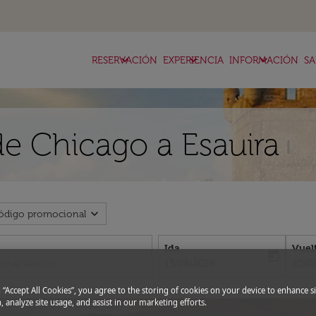
keyboard_arrow_down
keyboard_arrow_down
keyboard_arrow_down
RESERVACIÓN
EXPERIENCIA
INFORMACIÓN
SA
de Chicago a Esauira
expand_more
ódigo promocional
Ida
Vuel
today
fc-booking-departure-date-aria-l
fc-bo
13/08/2026
20/0
g “Accept All Cookies”, you agree to the storing of cookies on your device to enhance si
, analyze site usage, and assist in our marketing efforts.