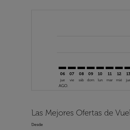
Displaying fares for agosto-2026
ORD–ESU: cmp-view-offers-discl
ORD–ESU: cmp-view-offers-d
ORD–ESU: cmp-view-offe
ORD–ESU: cmp-view-
ORD–ESU: cmp-v
ORD–ESU: c
ORD–ES
OR
06
07
08
09
10
11
12
1
jue
vie
sáb
dom
lun
mar
mié
ju
AGO.
Las Mejores Ofertas de Vue
Desde