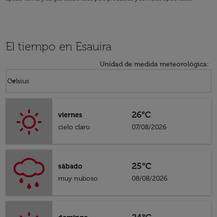
El tiempo en Esauira
Unidad de medida meteorológica
:
Weather unit option Celsius Selected
keyboard_arrow_down
Celsius
26°C
viernes
cielo claro
07/08/2026
25°C
sábado
muy nuboso
08/08/2026