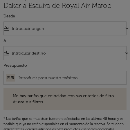
Dakar a Esauira de Royal Air Maroc
Desde
flight_takeoff
keyboard_arrow_down
A
flight_land
keyboard_arrow_down
Presupuesto
EUR
No hay tarifas que coincidan con sus criterios de filtro. Ajuste sus fil
No hay tarifas que coincidan con sus criterios de filtro.
Ajuste sus filtros.
* Las tarifas que se muestran fueron recolectadas en las últimas 48 horas y es
posible que ya no estén disponibles en el momento de la reserva. Se pueden
aplicar tarifas y cargos adicionales para productos y servicios opcionales.