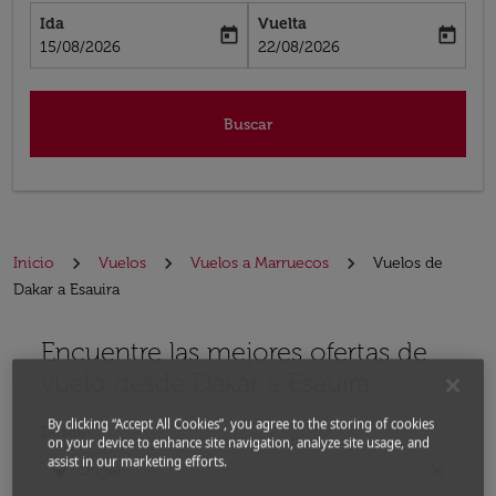
Ida
Vuelta
today
today
fc-booking-departure-date-aria-label
fc-booking-return-date-aria-label
15/08/2026
22/08/2026
Buscar
Inicio
Vuelos
Vuelos a Marruecos
Vuelos de
Dakar a Esauira
Encuentre las mejores ofertas de
Por favor, intente actualizar su ruta (origen y / o dest
vuelo desde Dakar a Esauira
By clicking “Accept All Cookies”, you agree to the storing of cookies
Desde
on your device to enhance site navigation, analyze site usage, and
assist in our marketing efforts.
location_on
close