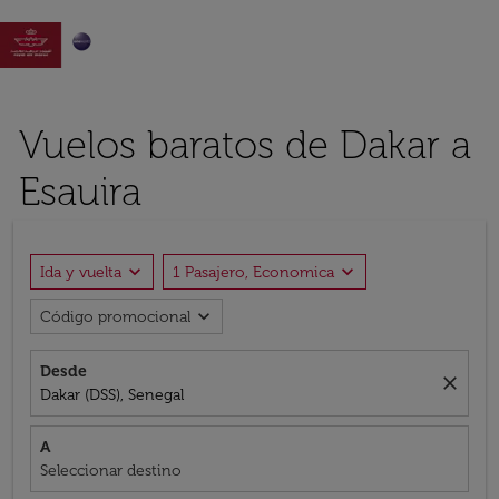

Vuelos baratos de Dakar a
Esauira
expand_more
expand_more
Ida y vuelta
1 Pasajero, Economica
expand_more
Código promocional
Desde
close
Dakar (DSS), Senegal
A
Seleccionar destino