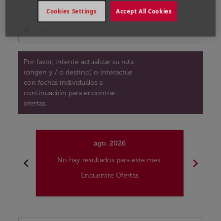
Cookies Settings
Accept All Cookies
A
location_on
close
Por favor, intente actualizar su ruta
(origen y / o destino) o interactúe
con fechas individuales a
continuación para encontrar
ofertas.
ago. 2026
chevron_left
chevron_right
No hay resultados para este mes.
No
Encuentre Ofertas