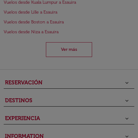
Vuelos desde Kuala Lumpur a Esauira
Vuelos desde Lille a Esauira
Vuelos desde Boston a Esauira
Vuelos desde Niza a Esauira
Ver más
RESERVACIÓN
keyboard_arrow_down
DESTINOS
keyboard_arrow_down
EXPERIENCIA
keyboard_arrow_down
INFORMATION
keyboard_arrow_down