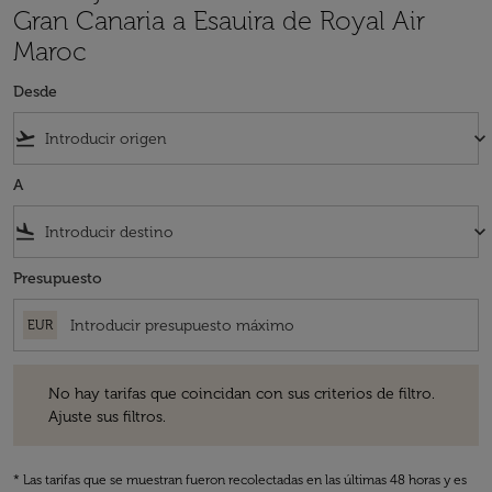
Gran Canaria a Esauira de Royal Air
Maroc
Desde
flight_takeoff
keyboard_arrow_down
A
flight_land
keyboard_arrow_down
Presupuesto
EUR
No hay tarifas que coincidan con sus criterios de filtro. Ajuste sus fil
No hay tarifas que coincidan con sus criterios de filtro.
Ajuste sus filtros.
* Las tarifas que se muestran fueron recolectadas en las últimas 48 horas y es