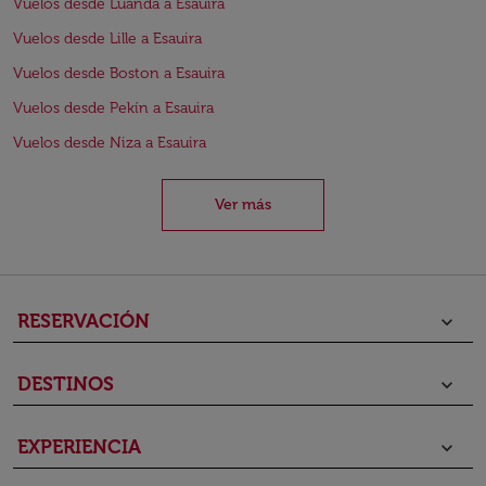
Vuelos desde Luanda a Esauira
Vuelos desde Lille a Esauira
Vuelos desde Boston a Esauira
Vuelos desde Pekín a Esauira
Vuelos desde Niza a Esauira
Ver más
RESERVACIÓN
keyboard_arrow_down
DESTINOS
keyboard_arrow_down
EXPERIENCIA
keyboard_arrow_down