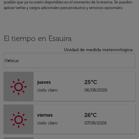
posible que ya no estén disponibles en el momento de la reserva. Se pueden
aplicar tarifas y cargos adicionales para productos y servicios opcionales.
El tiempo en Esauira
Unidad de medida meteorológica
:
Weather unit option Celsius Selected
keyboard_arrow_down
Celsius
25°C
jueves
cielo claro
06/08/2026
26°C
viernes
cielo claro
07/08/2026