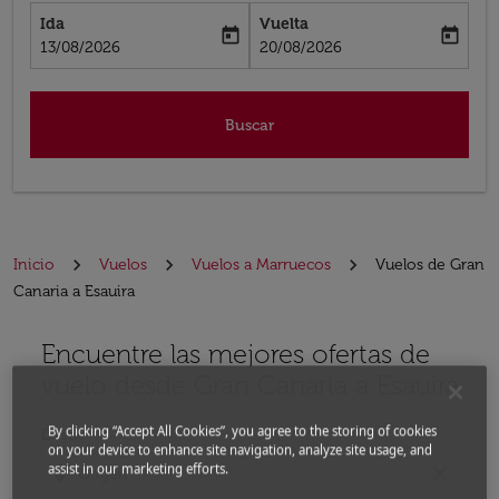
Ida
Vuelta
today
today
fc-booking-departure-date-aria-label
fc-booking-return-date-aria-label
13/08/2026
20/08/2026
Buscar
Inicio
Vuelos
Vuelos a Marruecos
Vuelos de Gran
Canaria a Esauira
Encuentre las mejores ofertas de
Por favor, intente actualizar su ruta (origen y / o dest
vuelo desde Gran Canaria a Esauira
By clicking “Accept All Cookies”, you agree to the storing of cookies
Desde
on your device to enhance site navigation, analyze site usage, and
assist in our marketing efforts.
location_on
close