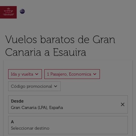

Vuelos baratos de Gran
Canaria a Esauira
expand_more
expand_more
Ida y vuelta
1 Pasajero, Economica
expand_more
Código promocional
Desde
close
Gran Canaria (LPA), España
A
Seleccionar destino