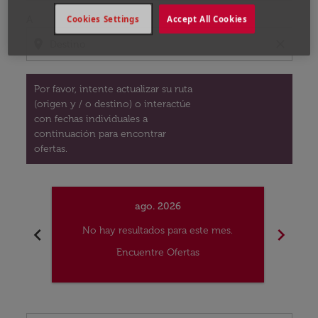
A
Cookies Settings
Accept All Cookies
location_on
close
Por favor, intente actualizar su ruta
(origen y / o destino) o interactúe
con fechas individuales a
continuación para encontrar
ofertas.
ago. 2026
chevron_left
chevron_right
No hay resultados para este mes.
No
Encuentre Ofertas