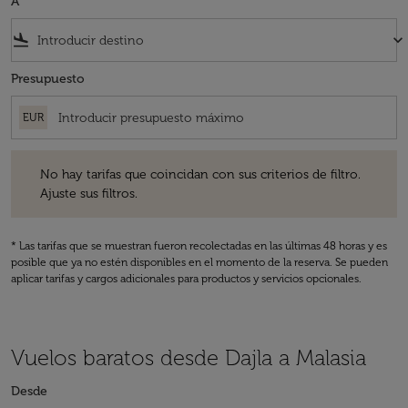
A
flight_land
keyboard_arrow_down
Presupuesto
EUR
No hay tarifas que coincidan con sus criterios de filtro. Ajuste sus fil
No hay tarifas que coincidan con sus criterios de filtro.
Ajuste sus filtros.
* Las tarifas que se muestran fueron recolectadas en las últimas 48 horas y es
posible que ya no estén disponibles en el momento de la reserva. Se pueden
aplicar tarifas y cargos adicionales para productos y servicios opcionales.
Vuelos baratos desde Dajla a Malasia
Desde