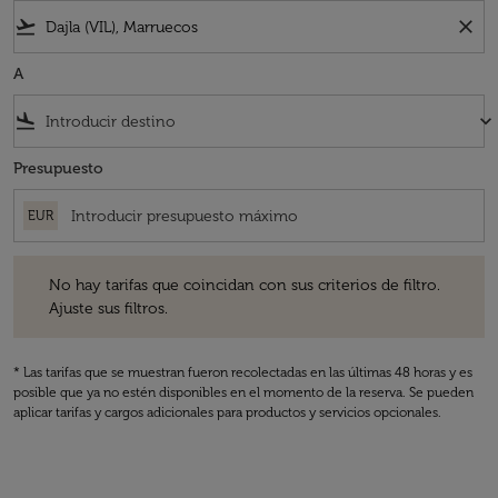
flight_takeoff
close
A
flight_land
keyboard_arrow_down
Presupuesto
EUR
No hay tarifas que coincidan con sus criterios de filtro. Ajuste sus fil
No hay tarifas que coincidan con sus criterios de filtro.
Ajuste sus filtros.
* Las tarifas que se muestran fueron recolectadas en las últimas 48 horas y es
posible que ya no estén disponibles en el momento de la reserva. Se pueden
aplicar tarifas y cargos adicionales para productos y servicios opcionales.