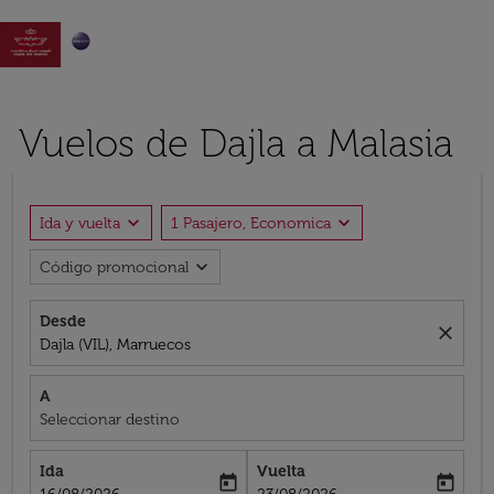

Vuelos de Dajla a Malasia
expand_more
expand_more
Ida y vuelta
1 Pasajero, Economica
expand_more
Código promocional
Desde
close
Dajla (VIL), Marruecos
A
Seleccionar destino
Ida
Vuelta
today
today
fc-booking-departure-date-aria-label
fc-booking-return-date-aria-label