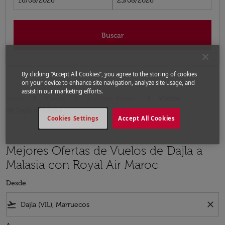
16/08/2026
23/08/2026
Buscar
By clicking “Accept All Cookies”, you agree to the storing of cookies
on your device to enhance site navigation, analyze site usage, and
assist in our marketing efforts.
Inicio
Vuelos
Vuelos a Malasia
Vuelos
de Dajla a Malasia
Cookies Settings
Accept All Cookies
Mejores Ofertas de Vuelos de Dajla a
Malasia con Royal Air Maroc
Desde
flight_takeoff
close