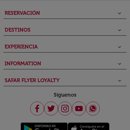
RESERVACIÓN
keyboard_arrow_down
DESTINOS
keyboard_arrow_down
EXPERIENCIA
keyboard_arrow_down
INFORMATION
keyboard_arrow_down
SAFAR FLYER LOYALTY
keyboard_arrow_down
Síguenos