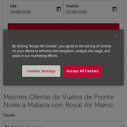
Ida
Vuelta
today
today
fc-booking-departure-date-aria-label
fc-booking-return-date-aria-label
14/08/2026
21/08/2026
Buscar
By clicking “Accept All Cookies”, you agree to the storing of cookies
on your device to enhance site navigation, analyze site usage, and
assist in our marketing efforts.
Inicio
Vuelos
Vuelos a Malasia
Vuelos de Pointe
Cookies Settings
Accept All Cookies
Noire a Malasia
Mejores Ofertas de Vuelos de Pointe
Noire a Malasia con Royal Air Maroc
Desde