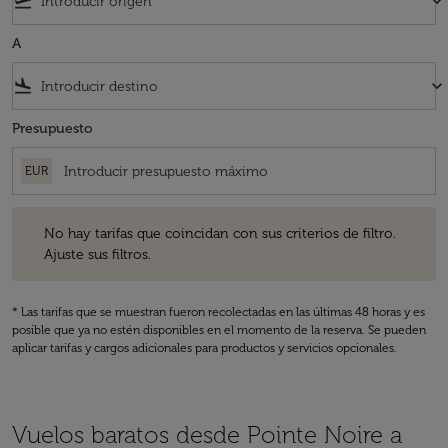
flight_takeoff
keyboard_arrow_down
A
flight_land
keyboard_arrow_down
Presupuesto
EUR
No hay tarifas que coincidan con sus criterios de filtro. Ajuste sus fil
No hay tarifas que coincidan con sus criterios de filtro.
Ajuste sus filtros.
* Las tarifas que se muestran fueron recolectadas en las últimas 48 horas y es
posible que ya no estén disponibles en el momento de la reserva. Se pueden
aplicar tarifas y cargos adicionales para productos y servicios opcionales.
Vuelos baratos desde Pointe Noire a