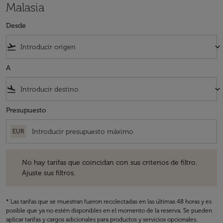
Malasia
Desde
flight_takeoff
keyboard_arrow_down
A
flight_land
keyboard_arrow_down
Presupuesto
EUR
No hay tarifas que coincidan con sus criterios de filtro. Ajuste sus fil
No hay tarifas que coincidan con sus criterios de filtro.
Ajuste sus filtros.
* Las tarifas que se muestran fueron recolectadas en las últimas 48 horas y es
posible que ya no estén disponibles en el momento de la reserva. Se pueden
aplicar tarifas y cargos adicionales para productos y servicios opcionales.