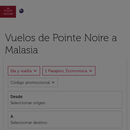

Vuelos de Pointe Noire a
Malasia
expand_more
expand_more
Ida y vuelta
1 Pasajero, Economica
expand_more
Código promocional
Desde
Seleccionar origen
A
Seleccionar destino