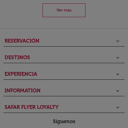
Ver más
RESERVACIÓN
keyboard_arrow_down
DESTINOS
keyboard_arrow_down
EXPERIENCIA
keyboard_arrow_down
INFORMATION
keyboard_arrow_down
SAFAR FLYER LOYALTY
keyboard_arrow_down
Síguenos