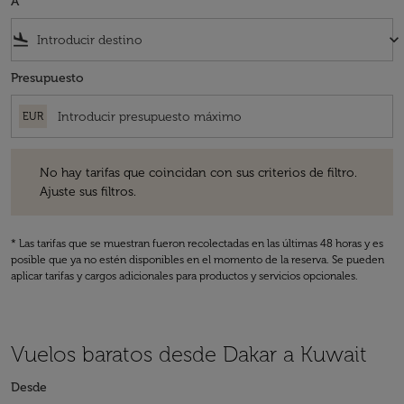
A
flight_land
keyboard_arrow_down
Presupuesto
EUR
No hay tarifas que coincidan con sus criterios de filtro. Ajuste sus fil
No hay tarifas que coincidan con sus criterios de filtro.
Ajuste sus filtros.
* Las tarifas que se muestran fueron recolectadas en las últimas 48 horas y es
posible que ya no estén disponibles en el momento de la reserva. Se pueden
aplicar tarifas y cargos adicionales para productos y servicios opcionales.
Vuelos baratos desde Dakar a Kuwait
Desde