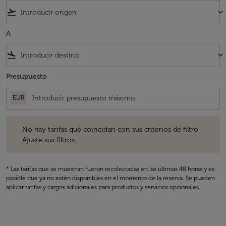
flight_takeoff
keyboard_arrow_down
A
flight_land
keyboard_arrow_down
Presupuesto
EUR
No hay tarifas que coincidan con sus criterios de filtro. Ajuste sus fil
No hay tarifas que coincidan con sus criterios de filtro.
Ajuste sus filtros.
* Las tarifas que se muestran fueron recolectadas en las últimas 48 horas y es
posible que ya no estén disponibles en el momento de la reserva. Se pueden
aplicar tarifas y cargos adicionales para productos y servicios opcionales.