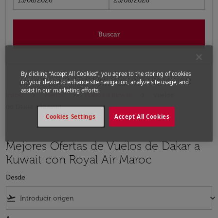
13/08/2026
20/08/2026
Buscar
By clicking “Accept All Cookies”, you agree to the storing of cookies
on your device to enhance site navigation, analyze site usage, and
assist in our marketing efforts.
Inicio
Vuelos
Vuelos a Kuwait
Vuelos
de Dakar a Kuwait
Cookies Settings
Accept All Cookies
Mejores Ofertas de Vuelos de Dakar a
Kuwait con Royal Air Maroc
Desde
flight_takeoff
keyboard_arrow_down