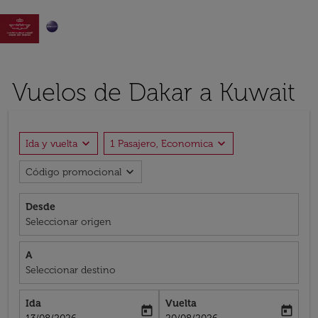

Vuelos de Dakar a Kuwait
expand_more
expand_more
Ida y vuelta
1 Pasajero, Economica
expand_more
Código promocional
Desde
Seleccionar origen
A
Seleccionar destino
Ida
Vuelta
today
today
fc-booking-departure-date-aria-label
fc-booking-return-date-aria-label