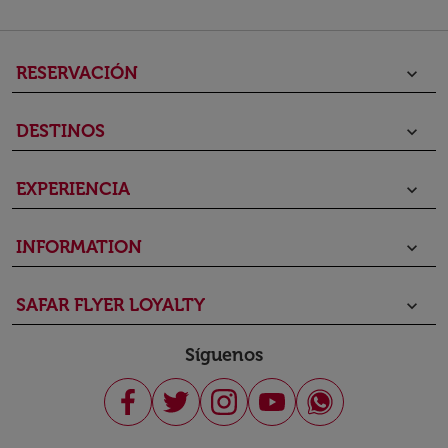
RESERVACIÓN
keyboard_arrow_down
DESTINOS
keyboard_arrow_down
EXPERIENCIA
keyboard_arrow_down
INFORMATION
keyboard_arrow_down
SAFAR FLYER LOYALTY
keyboard_arrow_down
Síguenos