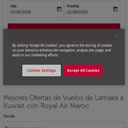
Ida
Vuelta
today
today
fc-booking-departure-date-aria-label
fc-booking-return-date-aria-label
15/08/2026
22/08/2026
Buscar
By clicking “Accept All Cookies”, you agree to the storing of cookies
on your device to enhance site navigation, analyze site usage, and
assist in our marketing efforts.
Inicio
Vuelos
Vuelos a Kuwait
Vuelos
Cookies Settings
Accept All Cookies
de Larnaka a Kuwait
Mejores Ofertas de Vuelos de Larnaka a
Kuwait con Royal Air Maroc
Desde