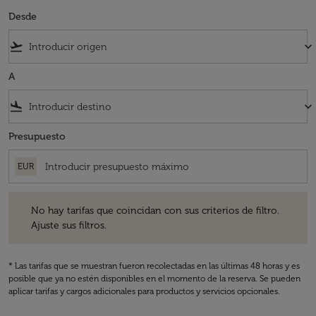
Desde
flight_takeoff
keyboard_arrow_down
A
flight_land
keyboard_arrow_down
Presupuesto
EUR
No hay tarifas que coincidan con sus criterios de filtro. Ajuste sus fil
No hay tarifas que coincidan con sus criterios de filtro.
Ajuste sus filtros.
* Las tarifas que se muestran fueron recolectadas en las últimas 48 horas y es
posible que ya no estén disponibles en el momento de la reserva. Se pueden
aplicar tarifas y cargos adicionales para productos y servicios opcionales.