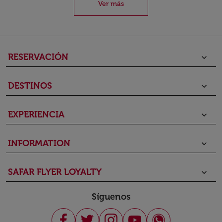
Ver más
RESERVACIÓN
keyboard_arrow_down
DESTINOS
keyboard_arrow_down
EXPERIENCIA
keyboard_arrow_down
INFORMATION
keyboard_arrow_down
SAFAR FLYER LOYALTY
keyboard_arrow_down
Síguenos