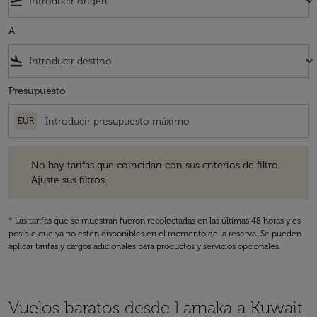
flight_takeoff
keyboard_arrow_down
A
flight_land
keyboard_arrow_down
Presupuesto
EUR
No hay tarifas que coincidan con sus criterios de filtro. Ajuste sus fil
No hay tarifas que coincidan con sus criterios de filtro.
Ajuste sus filtros.
* Las tarifas que se muestran fueron recolectadas en las últimas 48 horas y es
posible que ya no estén disponibles en el momento de la reserva. Se pueden
aplicar tarifas y cargos adicionales para productos y servicios opcionales.
Vuelos baratos desde Larnaka a Kuwait