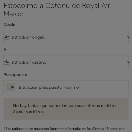
Estocolmo a Cotonú de Royal Air
Maroc
Desde
flight_takeoff
keyboard_arrow_down
A
flight_land
keyboard_arrow_down
Presupuesto
EUR
No hay tarifas que coincidan con sus criterios de filtro. Ajuste sus fil
No hay tarifas que coincidan con sus criterios de filtro.
Ajuste sus filtros.
* Las tarifas que se muestran fueron recolectadas en las últimas 48 horas y es