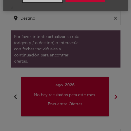
A
location_on
close
Por favor, intente actualizar su ruta
(origen y / o destino) o interactúe
con fechas individuales a
continuación para encontrar
ofertas.
ago. 2026
chevron_left
chevron_right
No hay resultados para este mes.
No
Encuentre Ofertas