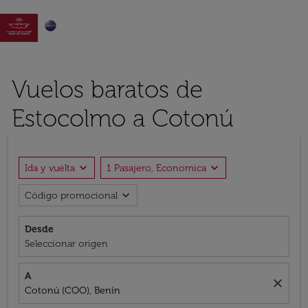

Vuelos baratos de
Estocolmo a Cotonú
expand_more
expand_more
Ida y vuelta
1 Pasajero, Economica
expand_more
Código promocional
Desde
Seleccionar origen
A
close
Cotonú (COO), Benín