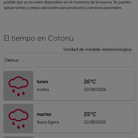
posible que ya no estén disponibles en el momento de la reserva. Se pueden
aplicar tarifas y cargos adicionales para productos y servicios opcionales.
El tiempo en Cotonú
Unidad de medida meteorológica
:
Weather unit option Celsius Selected
keyboard_arrow_down
Celsius
26°C
lunes
nubes
10/08/2026
25°C
martes
lluvia ligera
11/08/2026