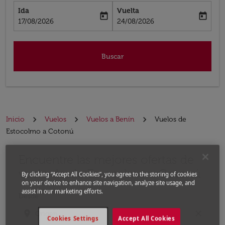
Ida
Vuelta
today
today
fc-booking-departure-date-aria-label
fc-booking-return-date-aria-label
17/08/2026
24/08/2026
Buscar
Inicio
Vuelos
Vuelos a Benín
Vuelos de
Estocolmo a Cotonú
Encuentre las mejores ofertas de
Por favor, intente actualizar su ruta (origen y / o dest
vuelo desde Estocolmo a Cotonú
By clicking “Accept All Cookies”, you agree to the storing of cookies
on your device to enhance site navigation, analyze site usage, and
assist in our marketing efforts.
Desde
location_on
close
Cookies Settings
Accept All Cookies