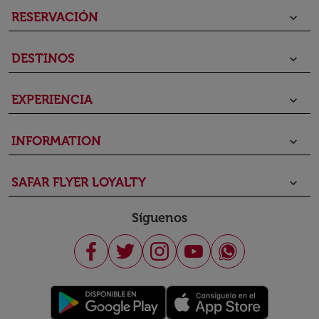
RESERVACIÓN
keyboard_arrow_down
DESTINOS
keyboard_arrow_down
EXPERIENCIA
keyboard_arrow_down
INFORMATION
keyboard_arrow_down
SAFAR FLYER LOYALTY
keyboard_arrow_down
Síguenos