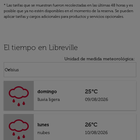
* Las tarifas que se muestran fueron recolectadas en las últimas 48 horas y es
posible que ya no estén disponibles en el momento de la reserva. Se pueden
aplicar tarifas y cargos adicionales para productos y servicios opcionales.
El tiempo en Libreville
Unidad de medida meteorológica
:
Weather unit option Celsius Selected
keyboard_arrow_down
Celsius
25°C
domingo
lluvia ligera
09/08/2026
26°C
lunes
nubes
10/08/2026