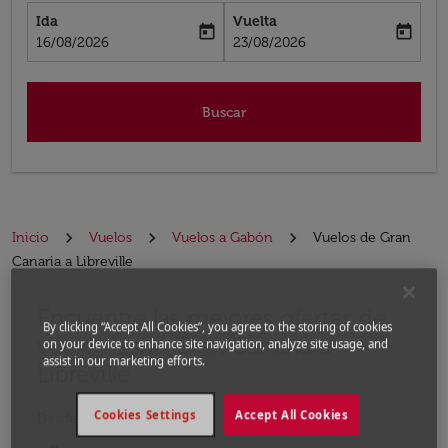
Ida
Vuelta
today
today
fc-booking-departure-date-aria-label
fc-booking-return-date-aria-label
16/08/2026
23/08/2026
Buscar
Inicio
Vuelos
Vuelos a Gabón
Vuelos de Gran
Canaria a Libreville
Encuentre las mejores ofertas de
Por favor, intente actualizar su ruta (origen y / o dest
By clicking “Accept All Cookies”, you agree to the storing of cookies
vuelo desde Gran Canaria a
on your device to enhance site navigation, analyze site usage, and
assist in our marketing efforts.
Libreville
Cookies Settings
Accept All Cookies
Desde