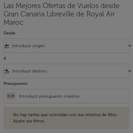
Las Mejores Ofertas de Vuelos desde
Gran Canaria Libreville de Royal Air
Maroc
Desde
flight_takeoff
keyboard_arrow_down
A
flight_land
keyboard_arrow_down
Presupuesto
EUR
No hay tarifas que coincidan con sus criterios de filtro. Ajuste sus fil
No hay tarifas que coincidan con sus criterios de filtro.
Ajuste sus filtros.