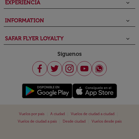
EXPERIENCIA
keyboard_arrow_down
INFORMATION
keyboard_arrow_down
SAFAR FLYER LOYALTY
keyboard_arrow_down
Síguenos
|
|
|
Vuelos por país
A ciudad
Vuelos de ciudad a ciudad
|
|
Vuelos de ciudad a país
Desde ciudad
Vuelos desde país