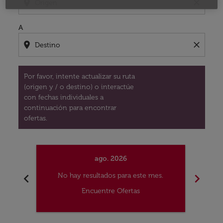
location_on
close
A
location_on
close
Por favor, intente actualizar su ruta
(origen y / o destino) o interactúe
con fechas individuales a
continuación para encontrar
ofertas.
ago. 2026
chevron_left
chevron_right
No hay resultados para este mes.
No
Encuentre Ofertas