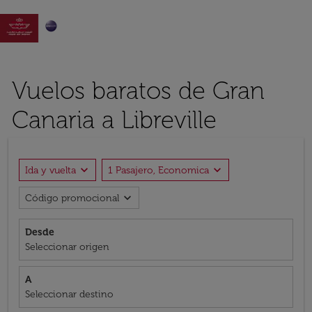

Vuelos baratos de Gran
Canaria a Libreville
expand_more
expand_more
Ida y vuelta
1 Pasajero, Economica
expand_more
Código promocional
Desde
Seleccionar origen
A
Seleccionar destino