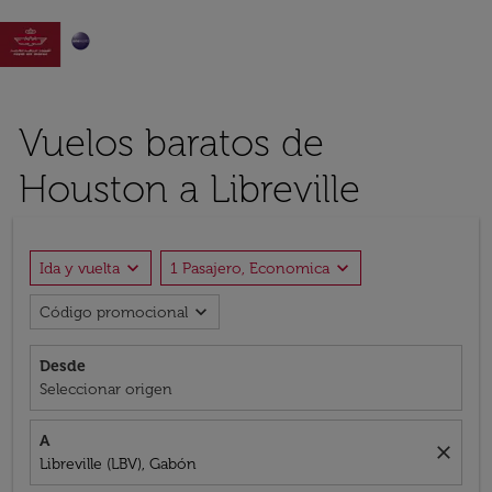

Vuelos baratos de
Houston a Libreville
expand_more
expand_more
Ida y vuelta
1 Pasajero, Economica
expand_more
Código promocional
Desde
Seleccionar origen
A
close
Libreville (LBV), Gabón