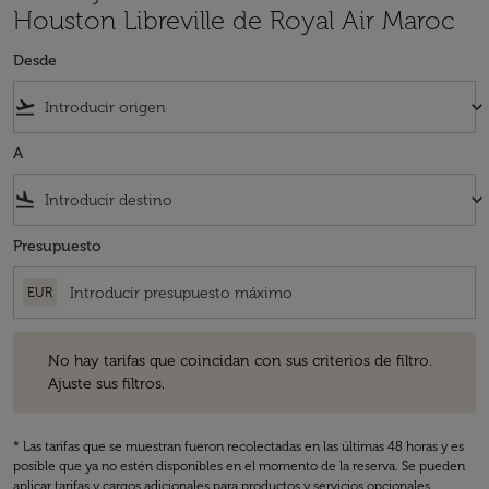
Houston Libreville de Royal Air Maroc
Desde
flight_takeoff
keyboard_arrow_down
A
flight_land
keyboard_arrow_down
Presupuesto
EUR
No hay tarifas que coincidan con sus criterios de filtro. Ajuste sus fil
No hay tarifas que coincidan con sus criterios de filtro.
Ajuste sus filtros.
* Las tarifas que se muestran fueron recolectadas en las últimas 48 horas y es
posible que ya no estén disponibles en el momento de la reserva. Se pueden
aplicar tarifas y cargos adicionales para productos y servicios opcionales.