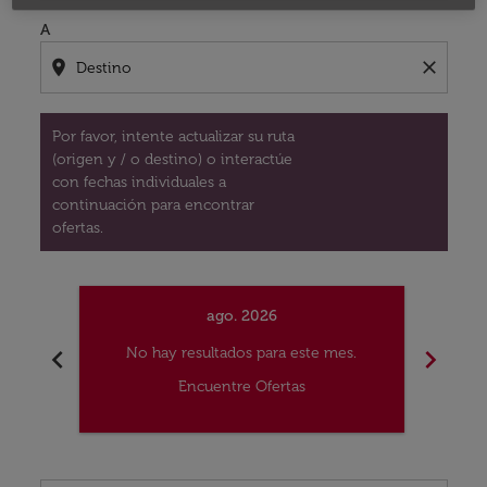
A
location_on
close
Por favor, intente actualizar su ruta
(origen y / o destino) o interactúe
con fechas individuales a
continuación para encontrar
ofertas.
ago. 2026
chevron_left
chevron_right
No hay resultados para este mes.
No
Encuentre Ofertas