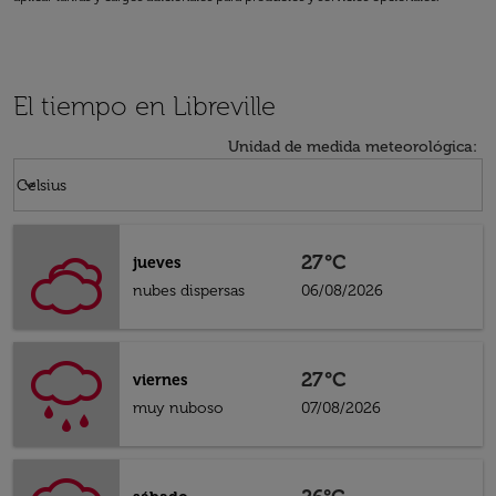
El tiempo en Libreville
Unidad de medida meteorológica
:
Weather unit option Celsius Selected
keyboard_arrow_down
Celsius
27°C
jueves
nubes dispersas
06/08/2026
27°C
viernes
muy nuboso
07/08/2026