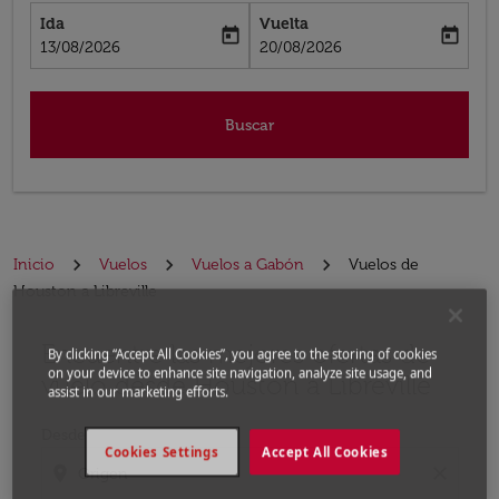
Ida
Vuelta
today
today
fc-booking-departure-date-aria-label
fc-booking-return-date-aria-label
13/08/2026
20/08/2026
Buscar
Inicio
Vuelos
Vuelos a Gabón
Vuelos de
Houston a Libreville
Encuentre las mejores ofertas de
Por favor, intente actualizar su ruta (origen y / o dest
By clicking “Accept All Cookies”, you agree to the storing of cookies
on your device to enhance site navigation, analyze site usage, and
vuelo desde Houston a Libreville
assist in our marketing efforts.
Desde
Cookies Settings
Accept All Cookies
location_on
close