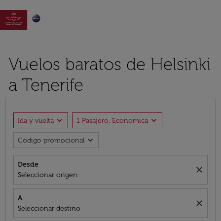

Vuelos baratos de Helsinki
a Tenerife
expand_more
expand_more
Ida y vuelta
1 Pasajero, Economica
expand_more
Código promocional
Desde
close
Seleccionar origen
A
close
Seleccionar destino