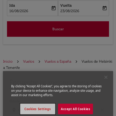
Ida
Vuelta
today
today
fc-booking-departure-date-aria-label
fc-booking-return-date-aria-label
16/08/2026
23/08/2026
Buscar
Inicio
Vuelos
Vuelos a España
Vuelos de Helsinki
a Tenerife
Encuentre las mejores ofertas de
Por favor, intente actualizar su ruta (origen y / o dest
By clicking “Accept All Cookies”, you agree to the storing of cookies
vuelo desde Helsinki a Tenerife
on your device to enhance site navigation, analyze site usage, and
assist in our marketing efforts.
Desde
Cookies Settings
Accept All Cookies
location_on
close