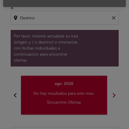
A
location_on
close
Por favor, intente actualizar su ruta
(origen y / o destino) o interactúe
con fechas individuales a
continuación para encontrar
ofertas.
ago. 2026
chevron_left
chevron_right
No hay resultados para este mes.
No
Encuentre Ofertas