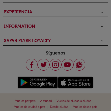
EXPERIENCIA
keyboard_arrow_down
INFORMATION
keyboard_arrow_down
SAFAR FLYER LOYALTY
keyboard_arrow_down
Síguenos
|
|
|
Vuelos por país
A ciudad
Vuelos de ciudad a ciudad
|
|
Vuelos de ciudad a país
Desde ciudad
Vuelos desde país