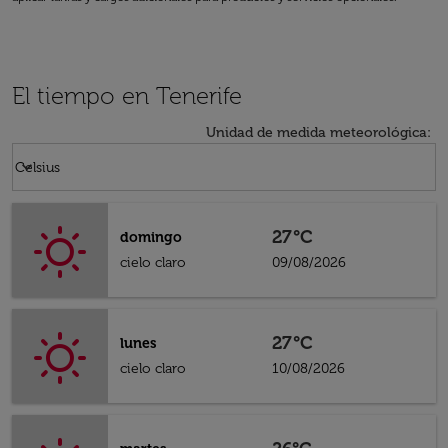
El tiempo en Tenerife
Unidad de medida meteorológica
:
Weather unit option Celsius Selected
keyboard_arrow_down
Celsius
27°C
domingo
cielo claro
09/08/2026
27°C
lunes
cielo claro
10/08/2026