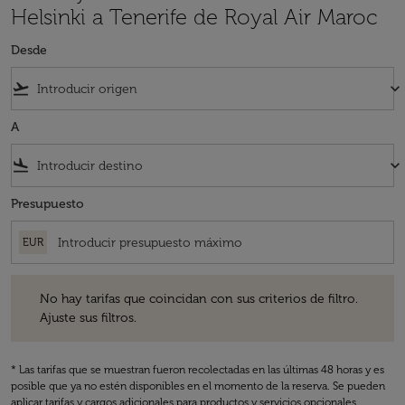
Helsinki a Tenerife de Royal Air Maroc
Desde
flight_takeoff
keyboard_arrow_down
A
flight_land
keyboard_arrow_down
Presupuesto
EUR
No hay tarifas que coincidan con sus criterios de filtro. Ajuste sus fil
No hay tarifas que coincidan con sus criterios de filtro.
Ajuste sus filtros.
* Las tarifas que se muestran fueron recolectadas en las últimas 48 horas y es
posible que ya no estén disponibles en el momento de la reserva. Se pueden
aplicar tarifas y cargos adicionales para productos y servicios opcionales.