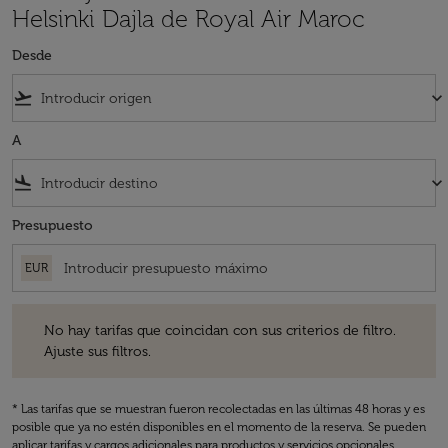
Helsinki Dajla de Royal Air Maroc
Desde
flight_takeoff
keyboard_arrow_down
A
flight_land
keyboard_arrow_down
Presupuesto
EUR
No hay tarifas que coincidan con sus criterios de filtro. Ajuste sus fil
No hay tarifas que coincidan con sus criterios de filtro.
Ajuste sus filtros.
* Las tarifas que se muestran fueron recolectadas en las últimas 48 horas y es
posible que ya no estén disponibles en el momento de la reserva. Se pueden
aplicar tarifas y cargos adicionales para productos y servicios opcionales.