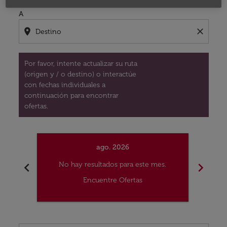
A
location_on
close
Por favor, intente actualizar su ruta
(origen y / o destino) o interactúe
con fechas individuales a
continuación para encontrar
ofertas.
ago. 2026
chevron_left
chevron_right
No hay resultados para este mes.
No
Encuentre Ofertas