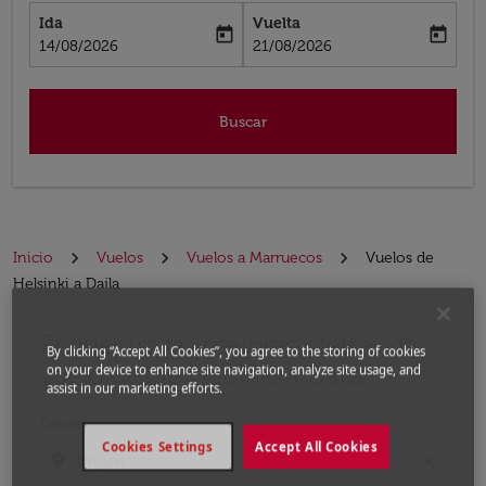
Ida
Vuelta
today
today
fc-booking-departure-date-aria-label
fc-booking-return-date-aria-label
14/08/2026
21/08/2026
Buscar
Inicio
Vuelos
Vuelos a Marruecos
Vuelos de
Helsinki a Dajla
Encuentre las mejores ofertas de
Por favor, intente actualizar su ruta (origen y / o dest
By clicking “Accept All Cookies”, you agree to the storing of cookies
vuelo desde Helsinki a Dajla
on your device to enhance site navigation, analyze site usage, and
assist in our marketing efforts.
Desde
Cookies Settings
Accept All Cookies
location_on
close