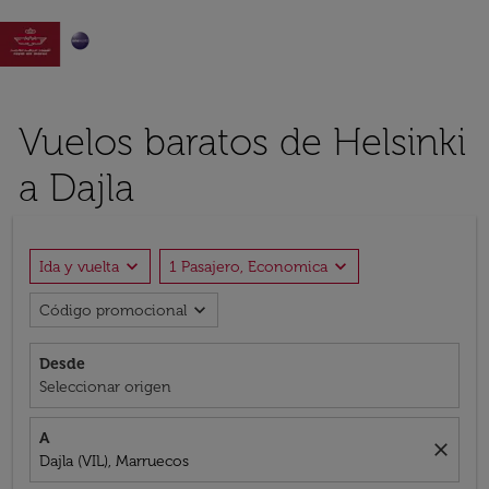

Vuelos baratos de Helsinki
a Dajla
expand_more
expand_more
Ida y vuelta
1 Pasajero, Economica
expand_more
Código promocional
Desde
Seleccionar origen
A
close
Dajla (VIL), Marruecos