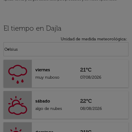
El tiempo en Dajla
Unidad de medida meteorológica
:
Weather unit option Celsius Selected
keyboard_arrow_down
Celsius
21°C
viernes
muy nuboso
07/08/2026
22°C
sábado
algo de nubes
08/08/2026