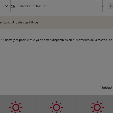
keyboard_arrow_down
flight_land
keyboard_arrow_down
E
. Ajuste sus filtros.
iltro. Ajuste sus filtros.
s 48 horas y es posible que ya no estén disponibles en el momento de la reserva. Se 
Unidad