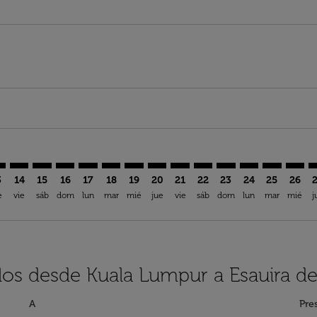
imer. Encuentre Ofertas
sclaimer. Encuentre Ofertas
s-disclaimer. Encuentre Ofertas
offers-disclaimer. Encuentre Ofertas
iew-offers-disclaimer. Encuentre Ofertas
mp-view-offers-disclaimer. Encuentre Ofertas
U: cmp-view-offers-disclaimer. Encuentre Ofertas
L–ESU: cmp-view-offers-disclaimer. Encuentre Ofertas
KUL–ESU: cmp-view-offers-disclaimer. Encuentre Ofertas
KUL–ESU: cmp-view-offers-disclaimer. Encuentre Ofer
KUL–ESU: cmp-view-offers-disclaimer. Encuentre
KUL–ESU: cmp-view-offers-disclaimer. Encue
KUL–ESU: cmp-view-offers-disclaimer. E
KUL–ESU: cmp-view-offers-disclaime
KUL–ESU: cmp-view-offers-discl
KUL–ESU: cmp-view-offers-d
KUL–ESU: cmp-view-offe
KUL–ESU: cmp-view-
KUL–ESU: cmp-
KUL–ESU: 
KUL–E
K
3
14
15
16
17
18
19
20
21
22
23
24
25
26
e
vie
sáb
dom
lun
mar
mié
jue
vie
sáb
dom
lun
mar
mié
j
los desde Kuala Lumpur a Esauira de
A
Pre