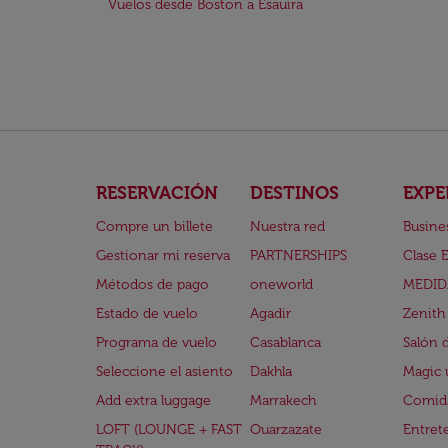
Vuelos desde Boston a Esauira
RESERVACIÓN
DESTINOS
EXPE
Compre un billete
Nuestra red
Busine
Gestionar mi reserva
PARTNERSHIPS
Clase 
Métodos de pago
oneworld
MEDID
Estado de vuelo
Agadir
Zenith
Programa de vuelo
Casablanca
Salón 
Seleccione el asiento
Dakhla
Magic 
Add extra luggage
Marrakech
Comida
LOFT (LOUNGE + FAST
Ouarzazate
Entret