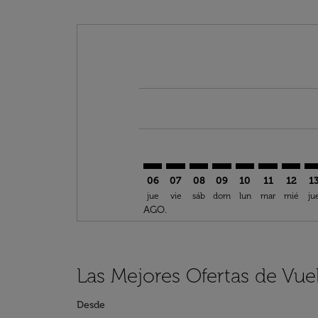
Displaying fares for agosto-2026
KUL–ESU: cmp-view-offers-discla
KUL–ESU: cmp-view-offers-di
KUL–ESU: cmp-view-offer
KUL–ESU: cmp-view-
KUL–ESU: cmp-v
KUL–ESU: c
KUL–ES
KU
06
07
08
09
10
11
12
1
jue
vie
sáb
dom
lun
mar
mié
ju
AGO.
Las Mejores Ofertas de Vue
Desde