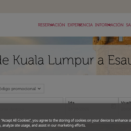
keyboard_arrow_down
keyboard_arrow_down
keyboard_arrow_down
RESERVACIÓN
EXPERIENCIA
INFORMACIÓN
SA
de Kuala Lumpur a Esau
expand_more
ódigo promocional
Ida
Vuel
today
fc-booking-departure-date-aria-l
fc-bo
13/08/2026
20/0
g “Accept All Cookies”, you agree to the storing of cookies on your device to enhance si
, analyze site usage, and assist in our marketing efforts.