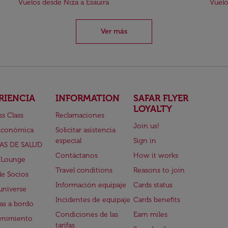
Vuelos desde Niza a Esauira
Vuelo
Ver más
RIENCIA
INFORMATION
SAFAR FLYER
LOYALTY
ss Class
Reclamaciones
Join us!
Económica
Solicitar asistencia
especial
Sign in
AS DE SALUD
Contáctanos
How it works
 Lounge
Travel conditions
Reasons to join
de Socios
Información equipaje
Cards status
universe
Incidentes de equipaje
Cards benefits
s a bordo
Condiciones de las
Earn miles
enimiento
tarifas