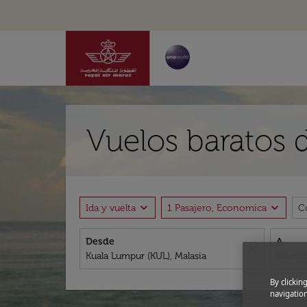
Vuelos baratos 
expand_more
expand_more
Ida y vuelta
1 Pasajero, Economica
C
Desde
A
close
By clickin
navigation