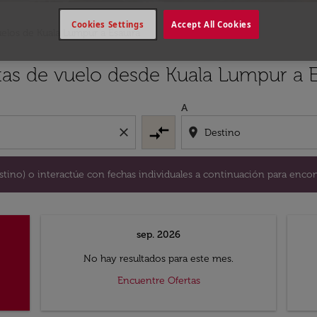
Cookies Settings
Accept All Cookies
elos de Kuala Lumpur a Esauira
y / o destino) o interactúe con fechas individuales a continu
tas de vuelo desde Kuala Lumpur a E
A
compare_arrows
close
location_on
destino) o interactúe con fechas individuales a continuación para encon
sep. 2026
No hay resultados para este mes.
Encuentre Ofertas