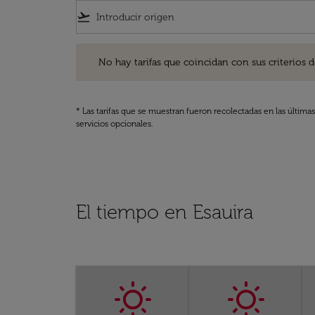
flight_takeoff
No hay tarifas que coincidan con sus criterios de filtro
No hay tarifas que coincidan con sus criterios de f
* Las tarifas que se muestran fueron recolectadas en las última
servicios opcionales.
El tiempo en Esauira