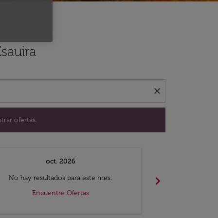
ación para encontrar ofertas.
sauira
close
trar ofertas.
oct. 2026
n
chevron_right
No hay resultados para este mes.
No hay resul
Encuentre Ofertas
Encue