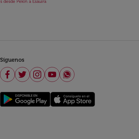
s desde Pekín a Esauira
Síguenos