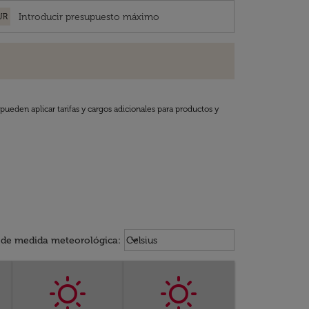
UR
pueden aplicar tarifas y cargos adicionales para productos y
Weather unit option Celsius Select
keyboard_arrow_down
 de medida meteorológica
:
Celsius