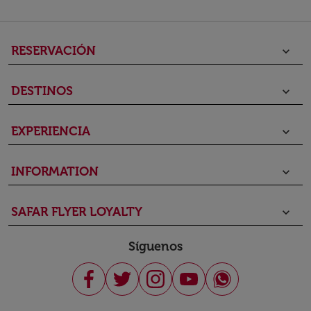
RESERVACIÓN
keyboard_arrow_down
DESTINOS
keyboard_arrow_down
EXPERIENCIA
keyboard_arrow_down
INFORMATION
keyboard_arrow_down
SAFAR FLYER LOYALTY
keyboard_arrow_down
Síguenos