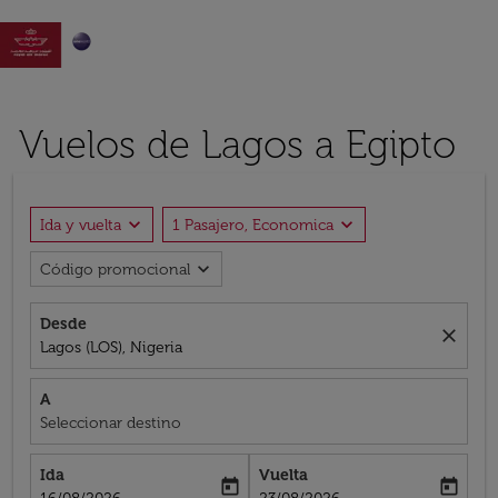

Vuelos de Lagos a Egipto
expand_more
expand_more
Ida y vuelta
1 Pasajero, Economica
expand_more
Código promocional
Desde
close
Lagos (LOS), Nigeria
A
Seleccionar destino
Ida
Vuelta
today
today
fc-booking-departure-date-aria-label
fc-booking-return-date-aria-label