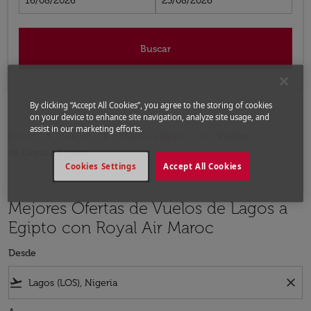
16/08/2026
23/08/2026
Buscar
By clicking “Accept All Cookies”, you agree to the storing of cookies
on your device to enhance site navigation, analyze site usage, and
assist in our marketing efforts.
Inicio
Vuelos
Vuelos a Egipto
Vuelos
de Lagos a Egipto
Cookies Settings
Accept All Cookies
Mejores Ofertas de Vuelos de Lagos a
Egipto con Royal Air Maroc
Desde
flight_takeoff
close