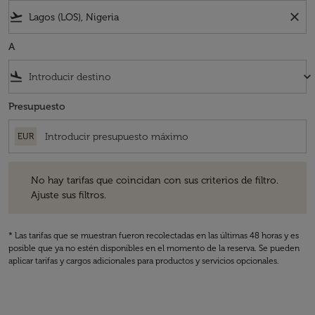
flight_takeoff
close
A
flight_land
keyboard_arrow_down
Presupuesto
EUR
No hay tarifas que coincidan con sus criterios de filtro. Ajuste sus fil
No hay tarifas que coincidan con sus criterios de filtro.
Ajuste sus filtros.
* Las tarifas que se muestran fueron recolectadas en las últimas 48 horas y es
posible que ya no estén disponibles en el momento de la reserva. Se pueden
aplicar tarifas y cargos adicionales para productos y servicios opcionales.