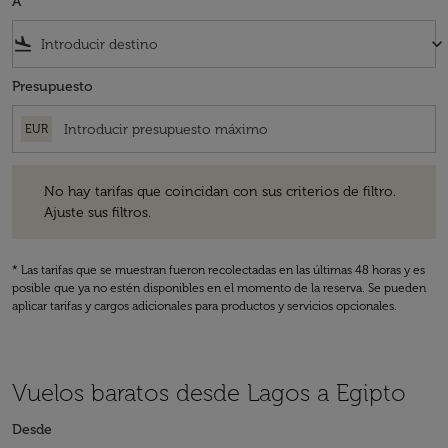
A
flight_land
keyboard_arrow_down
Presupuesto
EUR
No hay tarifas que coincidan con sus criterios de filtro. Ajuste sus fil
No hay tarifas que coincidan con sus criterios de filtro.
Ajuste sus filtros.
* Las tarifas que se muestran fueron recolectadas en las últimas 48 horas y es
posible que ya no estén disponibles en el momento de la reserva. Se pueden
aplicar tarifas y cargos adicionales para productos y servicios opcionales.
Vuelos baratos desde Lagos a Egipto
Desde