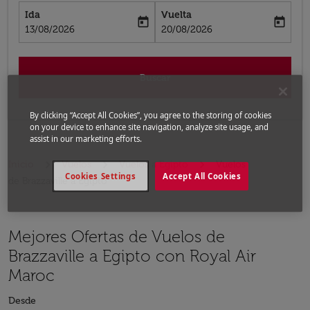
Ida
Vuelta
today
today
fc-booking-departure-date-aria-label
fc-booking-return-date-aria-label
13/08/2026
20/08/2026
Buscar
By clicking “Accept All Cookies”, you agree to the storing of cookies
on your device to enhance site navigation, analyze site usage, and
assist in our marketing efforts.
Inicio
Vuelos
Vuelos a Egipto
Vuelos
Cookies Settings
Accept All Cookies
de Brazzaville a Egipto
Mejores Ofertas de Vuelos de
Brazzaville a Egipto con Royal Air
Maroc
Desde