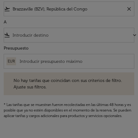
flight_takeoff
close
A
flight_land
keyboard_arrow_down
Presupuesto
EUR
No hay tarifas que coincidan con sus criterios de filtro. Ajuste sus fil
No hay tarifas que coincidan con sus criterios de filtro.
Ajuste sus filtros.
* Las tarifas que se muestran fueron recolectadas en las últimas 48 horas y es
posible que ya no estén disponibles en el momento de la reserva. Se pueden
aplicar tarifas y cargos adicionales para productos y servicios opcionales.