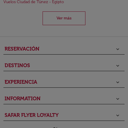
Vuelos Ciudad de Túnez - Egipto
Ver más
RESERVACIÓN
keyboard_arrow_down
DESTINOS
keyboard_arrow_down
EXPERIENCIA
keyboard_arrow_down
INFORMATION
keyboard_arrow_down
SAFAR FLYER LOYALTY
keyboard_arrow_down