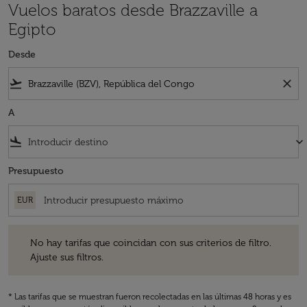
Vuelos baratos desde Brazzaville a
Egipto
Desde
flight_takeoff
close
A
flight_land
keyboard_arrow_down
Presupuesto
EUR
No hay tarifas que coincidan con sus criterios de filtro. Ajuste sus fil
No hay tarifas que coincidan con sus criterios de filtro.
Ajuste sus filtros.
* Las tarifas que se muestran fueron recolectadas en las últimas 48 horas y es