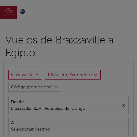

Vuelos de Brazzaville a
Egipto
expand_more
expand_more
Ida y vuelta
1 Pasajero, Economica
expand_more
Código promocional
Desde
close
Brazzaville (BZV), República del Congo
A
Seleccionar destino