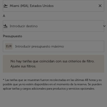
flight_takeoff
close
A
flight_land
keyboard_arrow_down
Presupuesto
EUR
No hay tarifas que coincidan con sus criterios de filtro. Ajuste sus fil
No hay tarifas que coincidan con sus criterios de filtro.
Ajuste sus filtros.
* Las tarifas que se muestran fueron recolectadas en las últimas 48 horas y es
posible que ya no estén disponibles en el momento de la reserva. Se pueden
aplicar tarifas y cargos adicionales para productos y servicios opcionales.