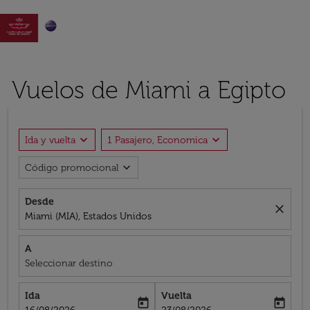

Vuelos de Miami a Egipto
expand_more
expand_more
Ida y vuelta
1 Pasajero, Economica
expand_more
Código promocional
Desde
close
Miami (MIA), Estados Unidos
A
Seleccionar destino
Ida
Vuelta
today
today
fc-booking-departure-date-aria-label
fc-booking-return-date-aria-label