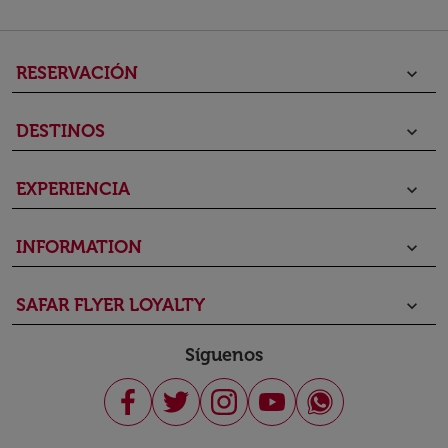
RESERVACIÓN
keyboard_arrow_down
DESTINOS
keyboard_arrow_down
EXPERIENCIA
keyboard_arrow_down
INFORMATION
keyboard_arrow_down
SAFAR FLYER LOYALTY
keyboard_arrow_down
Síguenos