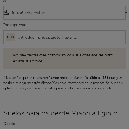
A
flight_land
keyboard_arrow_down
Presupuesto
EUR
No hay tarifas que coincidan con sus criterios de filtro. Ajuste sus fil
No hay tarifas que coincidan con sus criterios de filtro.
Ajuste sus filtros.
* Las tarifas que se muestran fueron recolectadas en las últimas 48 horas y es
posible que ya no estén disponibles en el momento de la reserva. Se pueden
aplicar tarifas y cargos adicionales para productos y servicios opcionales.
Vuelos baratos desde Miami a Egipto
Desde