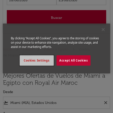
16/08/2026
23/08/2026
Buscar
By clicking “Accept All Cookies”, you agree to the storing of cookies
on your device to enhance site navigation, analyze site usage, and
assist in our marketing efforts.
Inicio
Vuelos
Vuelos a Egipto
Vuelos
de Miami a Egipto
Cookies Settings
Accept All Cookies
Mejores Ofertas de Vuelos de Miami a
Egipto con Royal Air Maroc
Desde
flight_takeoff
close