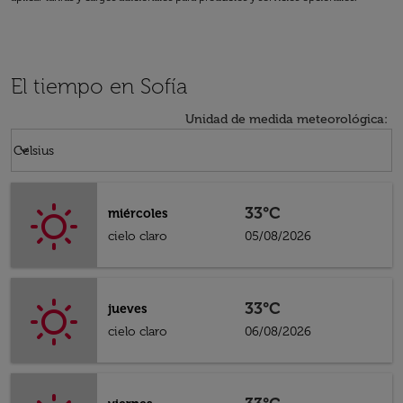
El tiempo en Sofía
Unidad de medida meteorológica
:
Weather unit option Celsius Selected
keyboard_arrow_down
Celsius
33°C
miércoles
cielo claro
05/08/2026
33°C
jueves
cielo claro
06/08/2026