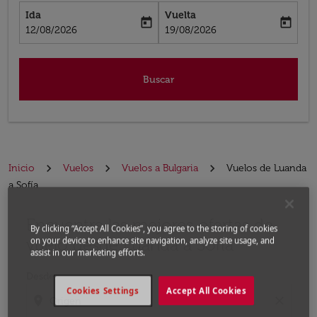
Ida
Vuelta
today
today
fc-booking-departure-date-aria-label
fc-booking-return-date-aria-label
12/08/2026
19/08/2026
Buscar
Inicio
Vuelos
Vuelos a Bulgaria
Vuelos de Luanda
a Sofía
Encuentre las mejores ofertas de
Por favor, intente actualizar su ruta (origen y / o dest
By clicking “Accept All Cookies”, you agree to the storing of cookies
vuelo desde Luanda a Sofía
on your device to enhance site navigation, analyze site usage, and
assist in our marketing efforts.
Desde
Cookies Settings
Accept All Cookies
location_on
close