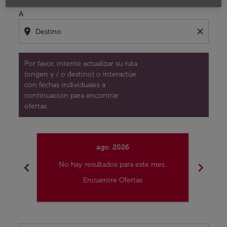
A
location_on
close
Por favor, intente actualizar su ruta
(origen y / o destino) o interactúe
con fechas individuales a
continuación para encontrar
ofertas.
ago. 2026
chevron_left
chevron_right
No hay resultados para este mes.
No
Encuentre Ofertas