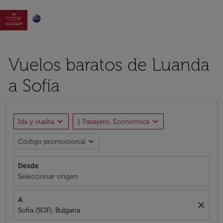

Vuelos baratos de Luanda
a Sofía
expand_more
expand_more
Ida y vuelta
1 Pasajero, Economica
expand_more
Código promocional
Desde
Seleccionar origen
A
close
Sofía (SOF), Bulgaria