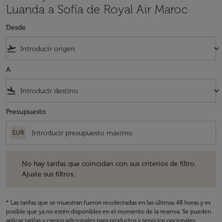
Luanda a Sofía de Royal Air Maroc
Desde
flight_takeoff
keyboard_arrow_down
A
flight_land
keyboard_arrow_down
Presupuesto
EUR
No hay tarifas que coincidan con sus criterios de filtro. Ajuste sus fil
No hay tarifas que coincidan con sus criterios de filtro.
Ajuste sus filtros.
* Las tarifas que se muestran fueron recolectadas en las últimas 48 horas y es
posible que ya no estén disponibles en el momento de la reserva. Se pueden
aplicar tarifas y cargos adicionales para productos y servicios opcionales.