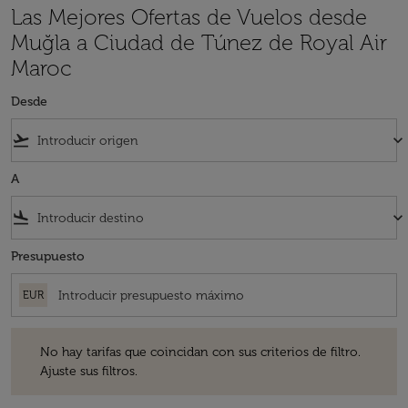
Las Mejores Ofertas de Vuelos desde
Muğla a Ciudad de Túnez de Royal Air
Maroc
Desde
flight_takeoff
keyboard_arrow_down
A
flight_land
keyboard_arrow_down
Presupuesto
EUR
No hay tarifas que coincidan con sus criterios de filtro. Ajuste sus fil
No hay tarifas que coincidan con sus criterios de filtro.
Ajuste sus filtros.