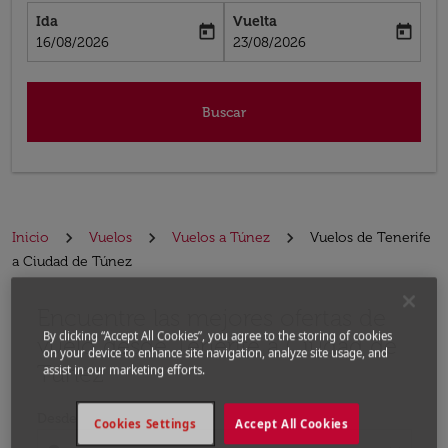
Ida
Vuelta
today
today
fc-booking-departure-date-aria-label
fc-booking-return-date-aria-label
16/08/2026
23/08/2026
Buscar
Inicio
Vuelos
Vuelos a Túnez
Vuelos de Tenerife
a Ciudad de Túnez
Encuentre las mejores ofertas de
Por favor, intente actualizar su ruta (origen y / o dest
By clicking “Accept All Cookies”, you agree to the storing of cookies
vuelo desde Tenerife a Ciudad de
on your device to enhance site navigation, analyze site usage, and
Túnez
assist in our marketing efforts.
Desde
Cookies Settings
Accept All Cookies