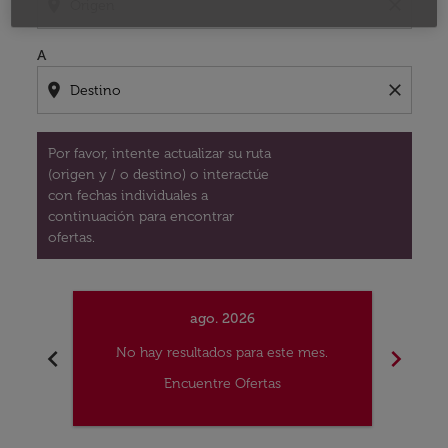
location_on
close
A
location_on
close
Por favor, intente actualizar su ruta
(origen y / o destino) o interactúe
con fechas individuales a
continuación para encontrar
ofertas.
ago. 2026
chevron_left
chevron_right
No hay resultados para este mes.
No
Encuentre Ofertas