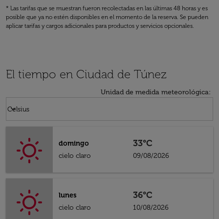
* Las tarifas que se muestran fueron recolectadas en las últimas 48 horas y es
posible que ya no estén disponibles en el momento de la reserva. Se pueden
aplicar tarifas y cargos adicionales para productos y servicios opcionales.
El tiempo en Ciudad de Túnez
Unidad de medida meteorológica
:
Weather unit option Celsius Selected
keyboard_arrow_down
Celsius
33°C
domingo
cielo claro
09/08/2026
36°C
lunes
cielo claro
10/08/2026