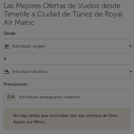
Las Mejores Ofertas de Vuelos desde
Tenerife a Ciudad de Túnez de Royal
Air Maroc
Desde
flight_takeoff
keyboard_arrow_down
A
flight_land
keyboard_arrow_down
Presupuesto
EUR
No hay tarifas que coincidan con sus criterios de filtro. Ajuste sus fil
No hay tarifas que coincidan con sus criterios de filtro.
Ajuste sus filtros.