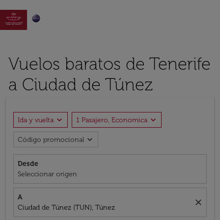

Vuelos baratos de Tenerife
a Ciudad de Túnez
expand_more
expand_more
Ida y vuelta
1 Pasajero, Economica
expand_more
Código promocional
Desde
Seleccionar origen
A
close
Ciudad de Túnez (TUN), Túnez