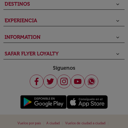
DESTINOS
keyboard_arrow_down
EXPERIENCIA
keyboard_arrow_down
INFORMATION
keyboard_arrow_down
SAFAR FLYER LOYALTY
keyboard_arrow_down
Síguenos
|
|
|
Vuelos por país
A ciudad
Vuelos de ciudad a ciudad