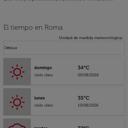
El tiempo en Roma
Unidad de medida meteorológica
:
Weather unit option Celsius Selected
keyboard_arrow_down
Celsius
34°C
domingo
cielo claro
09/08/2026
35°C
lunes
cielo claro
10/08/2026