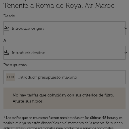
Tenerife a Roma de Royal Air Maroc
Desde
flight_takeoff
keyboard_arrow_down
A
flight_land
keyboard_arrow_down
Presupuesto
EUR
No hay tarifas que coincidan con sus criterios de filtro. Ajuste sus fil
No hay tarifas que coincidan con sus criterios de filtro.
Ajuste sus filtros.
* Las tarifas que se muestran fueron recolectadas en las últimas 48 horas y es
posible que ya no estén disponibles en el momento de la reserva. Se pueden
aplicar tarifas y cargos adicionales para productos y servicios opcionales.