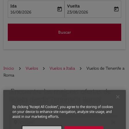
Ida
Vuelta
today
today
fc-booking-departure-date-aria-label
fc-booking-return-date-aria-label
16/08/2026
23/08/2026
Buscar
Inicio
Vuelos
Vuelos a Italia
Vuelos de Tenerife a
Roma
Encuentre las mejores ofertas de
Por favor, intente actualizar su ruta (origen y / o dest
vuelo desde Tenerife a Roma
By clicking “Accept All Cookies”, you agree to the storing of cookies
on your device to enhance site navigation, analyze site usage, and
Desde
assist in our marketing efforts.
location_on
close