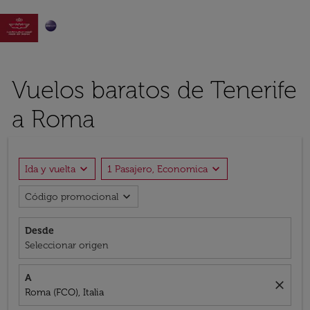

Vuelos baratos de Tenerife
a Roma
expand_more
expand_more
Ida y vuelta
1 Pasajero, Economica
expand_more
Código promocional
Desde
Seleccionar origen
A
close
Roma (FCO), Italia