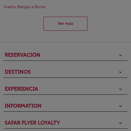
Vuelos Bangui a Roma
Ver más
RESERVACIÓN
keyboard_arrow_down
DESTINOS
keyboard_arrow_down
EXPERIENCIA
keyboard_arrow_down
INFORMATION
keyboard_arrow_down
SAFAR FLYER LOYALTY
keyboard_arrow_down