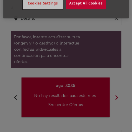
Cookies Settings
Accept All Cookies
A
location_on
close
Por favor, intente actualizar su ruta
(origen y / o destino) o interactúe
con fechas individuales a
continuación para encontrar
ofertas.
ago. 2026
chevron_left
chevron_right
No hay resultados para este mes.
No
Encuentre Ofertas