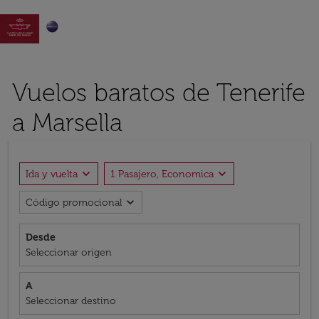

Vuelos baratos de Tenerife
a Marsella
expand_more
expand_more
Ida y vuelta
1 Pasajero, Economica
expand_more
Código promocional
Desde
Seleccionar origen
A
Seleccionar destino