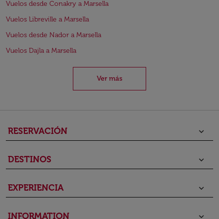
Vuelos desde Conakry a Marsella
Vuelos Libreville a Marsella
Vuelos desde Nador a Marsella
Vuelos Dajla a Marsella
Ver más
RESERVACIÓN
keyboard_arrow_down
DESTINOS
keyboard_arrow_down
EXPERIENCIA
keyboard_arrow_down
INFORMATION
keyboard_arrow_down