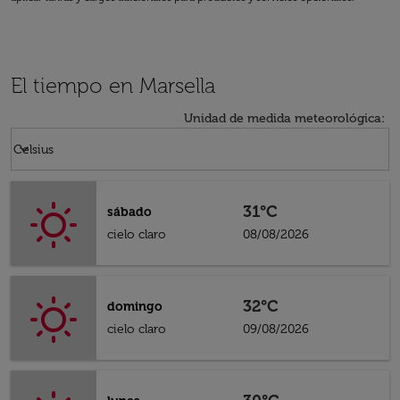
El tiempo en Marsella
Unidad de medida meteorológica
:
Weather unit option Celsius Selected
keyboard_arrow_down
Celsius
31°C
sábado
cielo claro
08/08/2026
32°C
domingo
cielo claro
09/08/2026