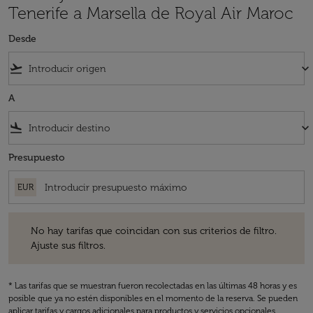
Tenerife a Marsella de Royal Air Maroc
Desde
flight_takeoff
keyboard_arrow_down
A
flight_land
keyboard_arrow_down
Presupuesto
EUR
No hay tarifas que coincidan con sus criterios de filtro. Ajuste sus fil
No hay tarifas que coincidan con sus criterios de filtro.
Ajuste sus filtros.
* Las tarifas que se muestran fueron recolectadas en las últimas 48 horas y es
posible que ya no estén disponibles en el momento de la reserva. Se pueden
aplicar tarifas y cargos adicionales para productos y servicios opcionales.