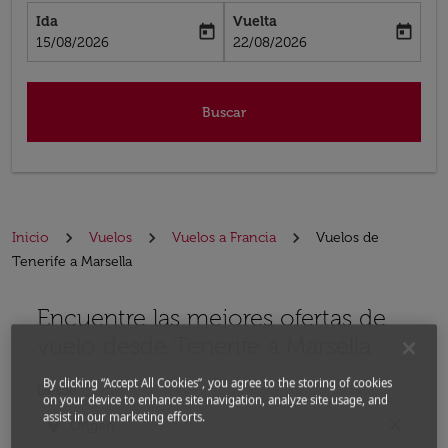
Ida
Vuelta
today
today
fc-booking-departure-date-aria-label
fc-booking-return-date-aria-label
15/08/2026
22/08/2026
Buscar
Inicio
Vuelos
Vuelos a Francia
Vuelos de
Tenerife a Marsella
Encuentre las mejores ofertas de
Por favor, intente actualizar su ruta (origen y / o dest
vuelo desde Tenerife a Marsella
By clicking “Accept All Cookies”, you agree to the storing of cookies
Desde
on your device to enhance site navigation, analyze site usage, and
assist in our marketing efforts.
location_on
close