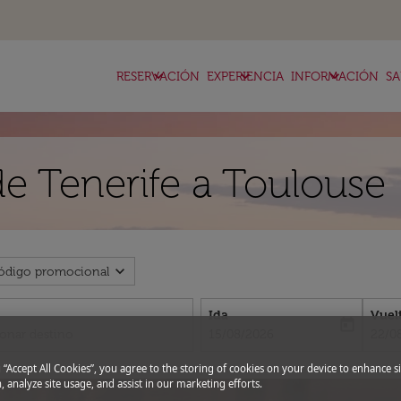
keyboard_arrow_down
keyboard_arrow_down
keyboard_arrow_down
RESERVACIÓN
EXPERIENCIA
INFORMACIÓN
SA
de Tenerife a Toulouse
expand_more
ódigo promocional
Ida
Vuel
today
fc-booking-departure-date-aria-l
fc-bo
15/08/2026
22/0
g “Accept All Cookies”, you agree to the storing of cookies on your device to enhance si
, analyze site usage, and assist in our marketing efforts.