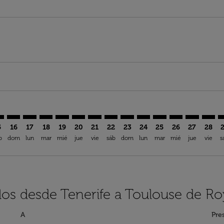
imer. Encuentre Ofertas
sclaimer. Encuentre Ofertas
s-disclaimer. Encuentre Ofertas
ffers-disclaimer. Encuentre Ofertas
ew-offers-disclaimer. Encuentre Ofertas
mp-view-offers-disclaimer. Encuentre Ofertas
S: cmp-view-offers-disclaimer. Encuentre Ofertas
S–TLS: cmp-view-offers-disclaimer. Encuentre Ofertas
TFS–TLS: cmp-view-offers-disclaimer. Encuentre Ofertas
TFS–TLS: cmp-view-offers-disclaimer. Encuentre Ofert
TFS–TLS: cmp-view-offers-disclaimer. Encuentre 
TFS–TLS: cmp-view-offers-disclaimer. Encuen
TFS–TLS: cmp-view-offers-disclaimer. En
TFS–TLS: cmp-view-offers-disclaimer
TFS–TLS: cmp-view-offers-discla
TFS–TLS: cmp-view-offers-d
TFS–TLS: cmp-view-offe
TFS–TLS: cmp-view-
TFS–TLS: cmp-v
TFS–TLS: c
TFS–T
T
5
16
17
18
19
20
21
22
23
24
25
26
27
28
b
dom
lun
mar
mié
jue
vie
sáb
dom
lun
mar
mié
jue
vie
s
los desde Tenerife a Toulouse de Ro
A
Pre