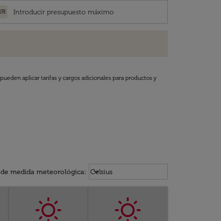
UR
pueden aplicar tarifas y cargos adicionales para productos y
Weather unit option Celsius Select
keyboard_arrow_down
 de medida meteorológica
:
Celsius