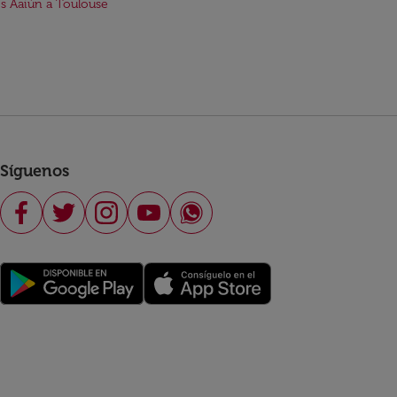
s Aaiún a Toulouse
Síguenos