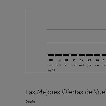
Displaying fares for agosto-2026
TFS–TLS: cmp-view-offers-discla
TFS–TLS: cmp-view-offers-di
TFS–TLS: cmp-view-offer
TFS–TLS: cmp-view-o
TFS–TLS: cmp-vi
TFS–TLS: c
TFS–TL
TF
08
09
10
11
12
13
14
1
sáb
dom
lun
mar
mié
jue
vie
sá
AGO.
Las Mejores Ofertas de Vue
Desde