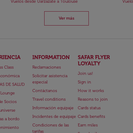
Vuelos desde Uarzazate a Toulouse
Vuelo
Ver más
RIENCIA
INFORMATION
SAFAR FLYER
LOYALTY
ss Class
Reclamaciones
Join us!
Económica
Solicitar asistencia
especial
Sign in
AS DE SALUD
Contáctanos
How it works
 Lounge
Travel conditions
Reasons to join
de Socios
Información equipaje
Cards status
universe
Incidentes de equipaje
Cards benefits
s a bordo
Condiciones de las
Earn miles
enimiento
tarifas