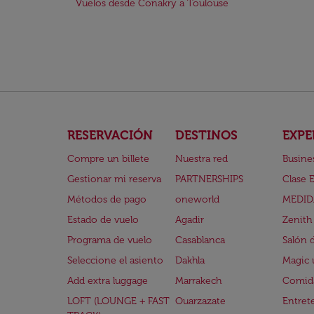
Vuelos desde Conakry a Toulouse
RESERVACIÓN
DESTINOS
EXPE
Compre un billete
Nuestra red
Busine
Gestionar mi reserva
PARTNERSHIPS
Clase 
Métodos de pago
oneworld
MEDID
Estado de vuelo
Agadir
Zenith
Programa de vuelo
Casablanca
Salón 
Seleccione el asiento
Dakhla
Magic 
Add extra luggage
Marrakech
Comida
LOFT (LOUNGE + FAST
Ouarzazate
Entret