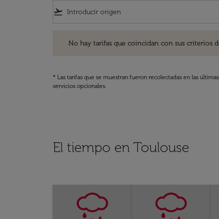
flight_takeoff
No hay tarifas que coincidan con sus criterios de filtro
No hay tarifas que coincidan con sus criterios de f
* Las tarifas que se muestran fueron recolectadas en las última
servicios opcionales.
El tiempo en Toulouse