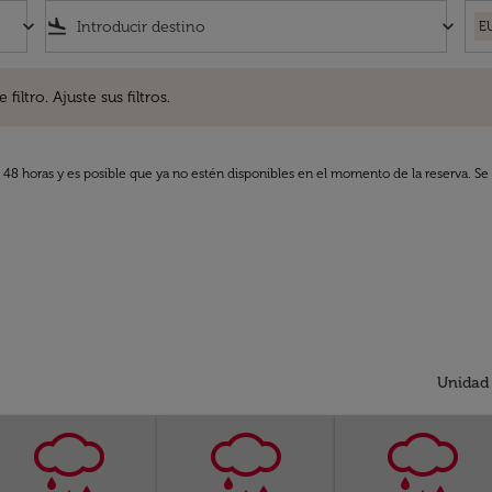
keyboard_arrow_down
flight_land
keyboard_arrow_down
E
. Ajuste sus filtros.
iltro. Ajuste sus filtros.
s 48 horas y es posible que ya no estén disponibles en el momento de la reserva. Se 
Unidad