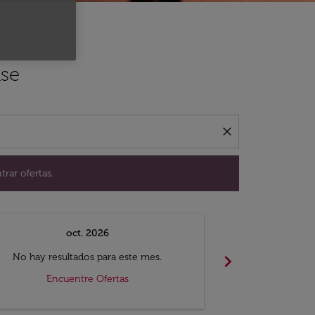
ación para encontrar ofertas.
use
close
trar ofertas.
oct. 2026
n
chevron_right
No hay resultados para este mes.
No hay resul
Encuentre Ofertas
Encue