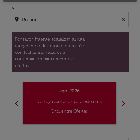
A
location_on
close
Por favor, intente actualizar su ruta
(origen y / o destino) o interactúe
con fechas individuales a
continuación para encontrar
ofertas.
ago. 2026
chevron_left
chevron_right
No hay resultados para este mes.
No
Encuentre Ofertas