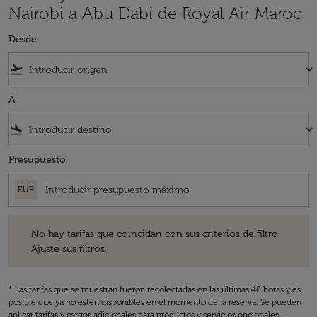
Nairobi a Abu Dabi de Royal Air Maroc
Desde
flight_takeoff
keyboard_arrow_down
A
flight_land
keyboard_arrow_down
Presupuesto
EUR
No hay tarifas que coincidan con sus criterios de filtro. Ajuste sus fil
No hay tarifas que coincidan con sus criterios de filtro.
Ajuste sus filtros.
* Las tarifas que se muestran fueron recolectadas en las últimas 48 horas y es
posible que ya no estén disponibles en el momento de la reserva. Se pueden
aplicar tarifas y cargos adicionales para productos y servicios opcionales.