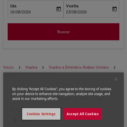
Ida
Vuelta
today
today
fc-booking-departure-date-aria-label
fc-booking-return-date-aria-label
16/08/2026
23/08/2026
Buscar
Inicio
Vuelos
Vuelos a Emiratos Árabes Unidos
Vuelos de Nairobi a Abu Dabi
Encuentre las mejores ofertas de
Por favor, intente actualizar su ruta (origen y / o dest
By clicking “Accept All Cookies”, you agree to the storing of cookies
on your device to enhance site navigation, analyze site usage, and
vuelo desde Nairobi a Abu Dabi
assist in our marketing efforts.
Desde
Cookies Settings
Accept All Cookies
location_on
close