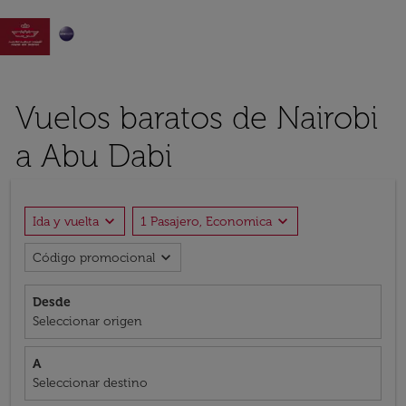

Vuelos baratos de Nairobi
a Abu Dabi
expand_more
expand_more
Ida y vuelta
1 Pasajero, Economica
expand_more
Código promocional
Desde
Seleccionar origen
A
Seleccionar destino