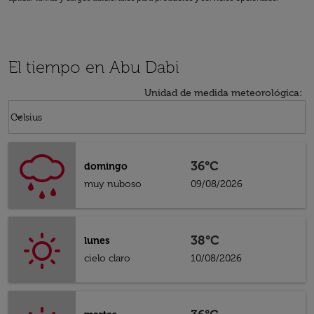
El tiempo en Abu Dabi
Unidad de medida meteorológica
:
Weather unit option Celsius Selected
keyboard_arrow_down
Celsius
36°C
domingo
muy nuboso
09/08/2026
38°C
lunes
cielo claro
10/08/2026