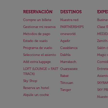
RESERVACIÓN
DESTINOS
EXPE
Compre un billete
Nuestra red
Busine
Gestionar mi reserva
PARTNERSHIPS
Clase 
Métodos de pago
oneworld
MEDID
Estado de vuelo
Agadir
Zenith
Programa de vuelo
Casablanca
Salón 
Seleccione el asiento
Dakhla
Magic 
Add extra luggage
Marrakech
Comida
LOFT (LOUNGE + FAST
Ouarzazate
Entret
TRACK)
Rabat
Asient
Sky Shop
Tétouan
SKYRA
Reserva un hotel
Tanger
SKY PR
Alquile un coche
Nuestra