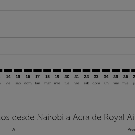
aimer. Encuentre Ofertas
isclaimer. Encuentre Ofertas
rs-disclaimer. Encuentre Ofertas
offers-disclaimer. Encuentre Ofertas
iew-offers-disclaimer. Encuentre Ofertas
mp-view-offers-disclaimer. Encuentre Ofertas
C: cmp-view-offers-disclaimer. Encuentre Ofertas
O–ACC: cmp-view-offers-disclaimer. Encuentre Ofertas
NBO–ACC: cmp-view-offers-disclaimer. Encuentre Ofertas
NBO–ACC: cmp-view-offers-disclaimer. Encuentre Ofe
NBO–ACC: cmp-view-offers-disclaimer. Encuentre
NBO–ACC: cmp-view-offers-disclaimer. Encue
NBO–ACC: cmp-view-offers-disclaimer. E
NBO–ACC: cmp-view-offers-disclaime
NBO–ACC: cmp-view-offers-discl
NBO–ACC: cmp-view-offers-d
NBO–ACC: cmp-view-off
NBO–ACC: cmp-view
NBO–ACC: cmp-
NBO–ACC: 
NBO–A
N
3
14
15
16
17
18
19
20
21
22
23
24
25
26
e
vie
sáb
dom
lun
mar
mié
jue
vie
sáb
dom
lun
mar
mié
j
los desde Nairobi a Acra de Royal A
A
Pre