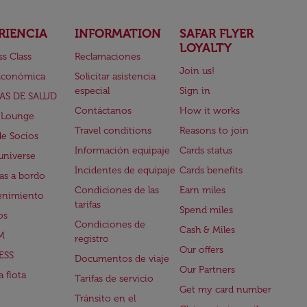
RIENCIA
INFORMATION
SAFAR FLYER
LOYALTY
ss Class
Reclamaciones
Join us!
Económica
Solicitar asistencia
especial
Sign in
AS DE SALUD
Contáctanos
How it works
 Lounge
Travel conditions
Reasons to join
de Socios
Información equipaje
Cards status
universe
Incidentes de equipaje
Cards benefits
s a bordo
Condiciones de las
Earn miles
enimiento
tarifas
Spend miles
os
Condiciones de
Cash & Miles
M
registro
Our offers
ESS
Documentos de viaje
Our Partners
 flota
Tarifas de servicio
Get my card number
Tránsito en el