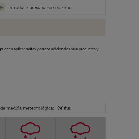
UR
pueden aplicar tarifas y cargos adicionales para productos y
Weather unit option Celsius Select
keyboard_arrow_down
 de medida meteorológica
:
Celsius