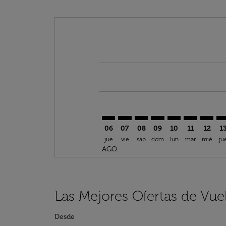
Displaying fares for agosto-2026
NBO–ACC: cmp-view-offers-discl
NBO–ACC: cmp-view-offers-d
NBO–ACC: cmp-view-offe
NBO–ACC: cmp-view-
NBO–ACC: cmp-v
NBO–ACC: c
NBO–AC
NB
06
07
08
09
10
11
12
1
jue
vie
sáb
dom
lun
mar
mié
ju
AGO.
Las Mejores Ofertas de Vue
Desde