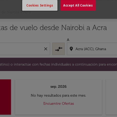
Cookies Settings
Accept All Cookies
 de Nairobi a Acra
y / o destino) o interactúe con fechas individuales a continu
tas de vuelo desde Nairobi a Acra
A
compare_arrows
close
location_on
destino) o interactúe con fechas individuales a continuación para encon
sep. 2026
No hay resultados para este mes.
Encuentre Ofertas