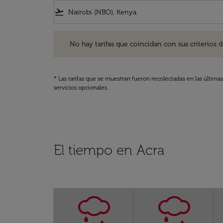
flight_takeoff
No hay tarifas que coincidan con sus criterios de filtro
No hay tarifas que coincidan con sus criterios de f
* Las tarifas que se muestran fueron recolectadas en las última
servicios opcionales.
El tiempo en Acra