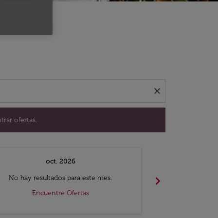
ación para encontrar ofertas.
close
trar ofertas.
oct. 2026
n
chevron_right
No hay resultados para este mes.
No hay resul
Encuentre Ofertas
Encue