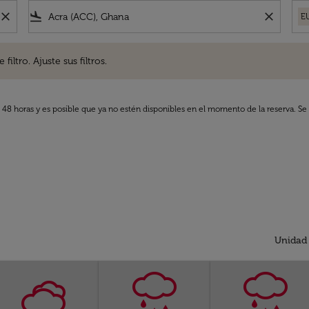
close
flight_land
close
E
. Ajuste sus filtros.
iltro. Ajuste sus filtros.
s 48 horas y es posible que ya no estén disponibles en el momento de la reserva. Se 
Unidad