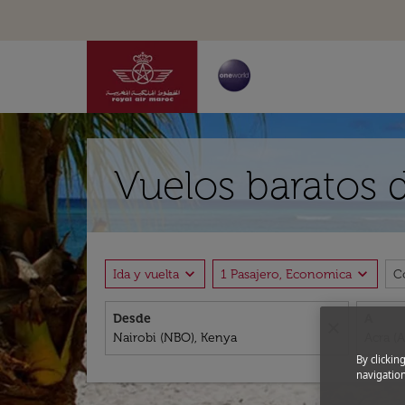
Vuelos baratos 
expand_more
expand_more
Ida y vuelta
1 Pasajero, Economica
C
Desde
A
close
By clickin
navigation