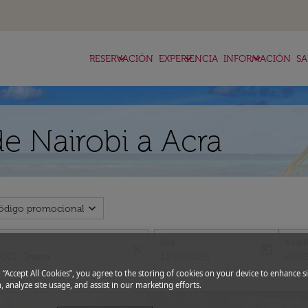
keyboard_arrow_down
keyboard_arrow_down
keyboard_arrow_down
RESERVACIÓN
EXPERIENCIA
INFORMACIÓN
SA
de Nairobi a Acra
expand_more
ódigo promocional
Ida
Vuel
close
today
fc-booking-departure-date-aria-l
fc-bo
13/08/2026
20/0
g “Accept All Cookies”, you agree to the storing of cookies on your device to enhance si
, analyze site usage, and assist in our marketing efforts.