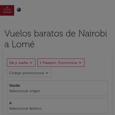

Vuelos baratos de Nairobi
a Lomé
expand_more
expand_more
Ida y vuelta
1 Pasajero, Economica
expand_more
Código promocional
Desde
Seleccionar origen
A
Seleccionar destino