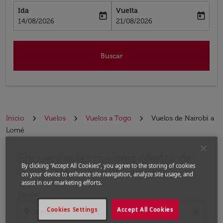
Ida
Vuelta
today
today
fc-booking-departure-date-aria-label
fc-booking-return-date-aria-label
14/08/2026
21/08/2026
Buscar
Inicio
Vuelos
Vuelos a Togo
Vuelos de Nairobi a
Lomé
Encuentre las mejores ofertas de
Por favor, intente actualizar su ruta (origen y / o dest
By clicking “Accept All Cookies”, you agree to the storing of cookies
vuelo desde Nairobi a Lomé
on your device to enhance site navigation, analyze site usage, and
assist in our marketing efforts.
Desde
Cookies Settings
Accept All Cookies
location_on
close