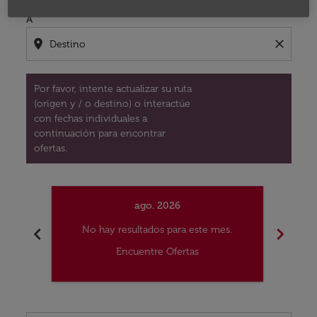
A
location_on
close
Por favor, intente actualizar su ruta
(origen y / o destino) o interactúe
con fechas individuales a
continuación para encontrar
ofertas.
ago. 2026
chevron_left
chevron_right
No hay resultados para este mes.
No
Encuentre Ofertas