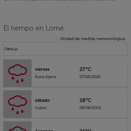
El tiempo en Lomé
Unidad de medida meteorológica
:
Weather unit option Celsius Selected
keyboard_arrow_down
Celsius
27°C
viernes
lluvia ligera
07/08/2026
28°C
sábado
nubes
08/08/2026