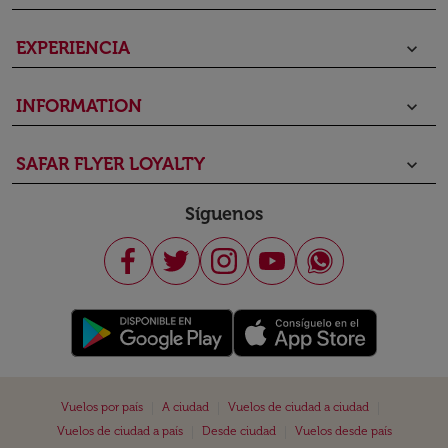
EXPERIENCIA
keyboard_arrow_down
INFORMATION
keyboard_arrow_down
SAFAR FLYER LOYALTY
keyboard_arrow_down
Síguenos
|
|
|
Vuelos por país
A ciudad
Vuelos de ciudad a ciudad
|
|
Vuelos de ciudad a país
Desde ciudad
Vuelos desde país