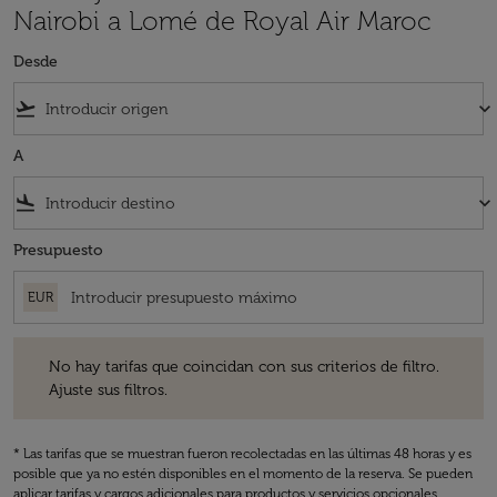
Nairobi a Lomé de Royal Air Maroc
Desde
flight_takeoff
keyboard_arrow_down
A
flight_land
keyboard_arrow_down
Presupuesto
EUR
No hay tarifas que coincidan con sus criterios de filtro. Ajuste sus fil
No hay tarifas que coincidan con sus criterios de filtro.
Ajuste sus filtros.
* Las tarifas que se muestran fueron recolectadas en las últimas 48 horas y es
posible que ya no estén disponibles en el momento de la reserva. Se pueden
aplicar tarifas y cargos adicionales para productos y servicios opcionales.