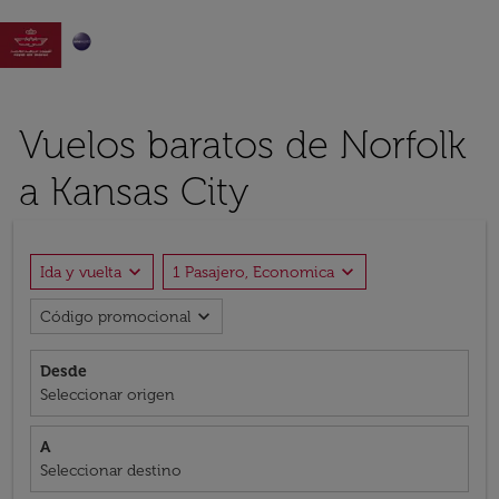

Vuelos baratos de Norfolk
a Kansas City
expand_more
expand_more
Ida y vuelta
1 Pasajero, Economica
expand_more
Código promocional
Desde
Seleccionar origen
A
Seleccionar destino