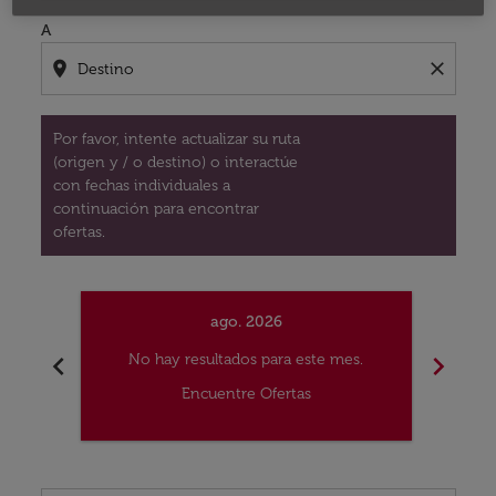
A
location_on
close
Por favor, intente actualizar su ruta
(origen y / o destino) o interactúe
con fechas individuales a
continuación para encontrar
ofertas.
ago. 2026
chevron_left
chevron_right
No hay resultados para este mes.
No
Encuentre Ofertas