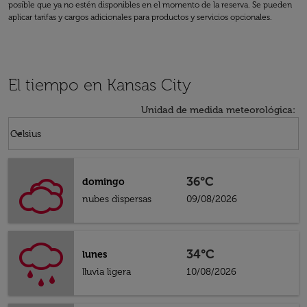
posible que ya no estén disponibles en el momento de la reserva. Se pueden
aplicar tarifas y cargos adicionales para productos y servicios opcionales.
El tiempo en Kansas City
Unidad de medida meteorológica
:
Weather unit option Celsius Selected
keyboard_arrow_down
Celsius
36°C
domingo
nubes dispersas
09/08/2026
34°C
lunes
lluvia ligera
10/08/2026