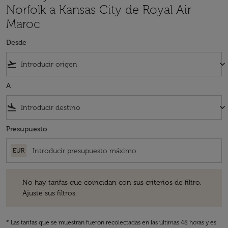
Norfolk a Kansas City de Royal Air
Maroc
Desde
flight_takeoff
keyboard_arrow_down
A
flight_land
keyboard_arrow_down
Presupuesto
EUR
No hay tarifas que coincidan con sus criterios de filtro. Ajuste sus fil
No hay tarifas que coincidan con sus criterios de filtro.
Ajuste sus filtros.
* Las tarifas que se muestran fueron recolectadas en las últimas 48 horas y es