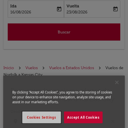
Ida
Vuelta
today
today
fc-booking-departure-date-aria-label
fc-booking-return-date-aria-label
16/08/2026
23/08/2026
Buscar
Inicio
Vuelos
Vuelos a Estados Unidos
Vuelos de
Norfolk a Kansas City
Encuentre las mejores ofertas de
Por favor, intente actualizar su ruta (origen y / o dest
By clicking “Accept All Cookies”, you agree to the storing of cookies
vuelo desde Norfolk a Kansas City
on your device to enhance site navigation, analyze site usage, and
assist in our marketing efforts.
Desde
Cookies Settings
Accept All Cookies
location_on
close