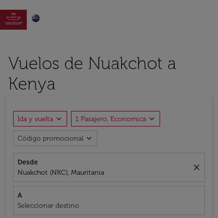

Vuelos de Nuakchot a
Kenya
expand_more
expand_more
Ida y vuelta
1 Pasajero, Economica
expand_more
Código promocional
Desde
close
Nuakchot (NKC), Mauritania
A
Seleccionar destino