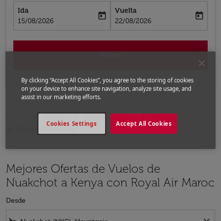
Ida
Vuelta
today
today
fc-booking-departure-date-aria-label
fc-booking-return-date-aria-label
15/08/2026
22/08/2026
Buscar
By clicking “Accept All Cookies”, you agree to the storing of cookies
on your device to enhance site navigation, analyze site usage, and
assist in our marketing efforts.
Inicio
Vuelos
Vuelos a Kenya
Vuelos
Cookies Settings
Accept All Cookies
de Nuakchot a Kenya
Mejores Ofertas de Vuelos de
Nuakchot a Kenya con Royal Air Maroc
Desde