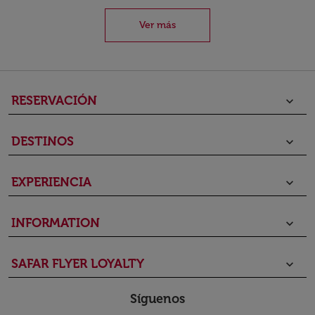
Ver más
RESERVACIÓN
keyboard_arrow_down
DESTINOS
keyboard_arrow_down
EXPERIENCIA
keyboard_arrow_down
INFORMATION
keyboard_arrow_down
SAFAR FLYER LOYALTY
keyboard_arrow_down
Síguenos