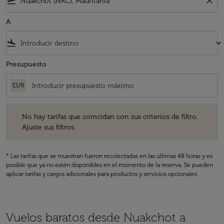
flight_takeoff
close
A
flight_land
keyboard_arrow_down
Presupuesto
EUR
No hay tarifas que coincidan con sus criterios de filtro. Ajuste sus fil
No hay tarifas que coincidan con sus criterios de filtro.
Ajuste sus filtros.
* Las tarifas que se muestran fueron recolectadas en las últimas 48 horas y es
posible que ya no estén disponibles en el momento de la reserva. Se pueden
aplicar tarifas y cargos adicionales para productos y servicios opcionales.
Vuelos baratos desde Nuakchot a