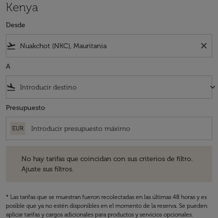
Kenya
Desde
flight_takeoff
close
A
flight_land
keyboard_arrow_down
Presupuesto
EUR
No hay tarifas que coincidan con sus criterios de filtro. Ajuste sus fil
No hay tarifas que coincidan con sus criterios de filtro.
Ajuste sus filtros.
* Las tarifas que se muestran fueron recolectadas en las últimas 48 horas y es
posible que ya no estén disponibles en el momento de la reserva. Se pueden
aplicar tarifas y cargos adicionales para productos y servicios opcionales.