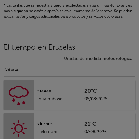
* Las tarifas que se muestran fueron recolectadas en las últimas 48 horas y es
posible que ya no estén disponibles en el momento de la reserva. Se pueden
aplicar tarifas y cargos adicionales para productos y servicios opcionales.
El tiempo en Bruselas
Unidad de medida meteorológica
:
Weather unit option Celsius Selected
keyboard_arrow_down
Celsius
20°C
jueves
muy nuboso
06/08/2026
21°C
viernes
cielo claro
07/08/2026