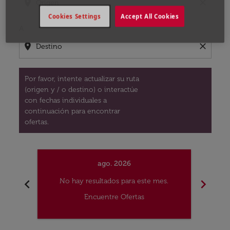
location_on
close
Cookies Settings
Accept All Cookies
A
location_on
close
Por favor, intente actualizar su ruta
(origen y / o destino) o interactúe
con fechas individuales a
continuación para encontrar
ofertas.
ago. 2026
chevron_left
chevron_right
No hay resultados para este mes.
No
Encuentre Ofertas