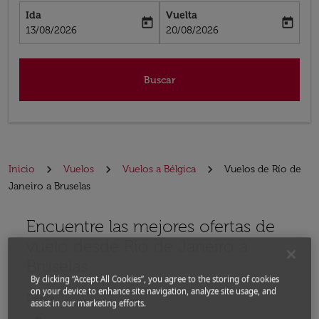
Ida
Vuelta
today
today
fc-booking-departure-date-aria-label
fc-booking-return-date-aria-label
13/08/2026
20/08/2026
Buscar
Inicio
Vuelos
Vuelos a Bélgica
Vuelos de Río de
Janeiro a Bruselas
Encuentre las mejores ofertas de
Por favor, intente actualizar su ruta (origen y / o dest
vuelo desde Río de Janeiro a
Bruselas
By clicking “Accept All Cookies”, you agree to the storing of cookies
on your device to enhance site navigation, analyze site usage, and
Desde
assist in our marketing efforts.