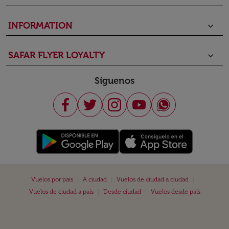
INFORMATION
keyboard_arrow_down
SAFAR FLYER LOYALTY
keyboard_arrow_down
Síguenos
|
|
|
Vuelos por país
A ciudad
Vuelos de ciudad a ciudad
|
|
Vuelos de ciudad a país
Desde ciudad
Vuelos desde país