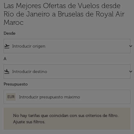
Las Mejores Ofertas de Vuelos desde
Río de Janeiro a Bruselas de Royal Air
Maroc
Desde
flight_takeoff
keyboard_arrow_down
A
flight_land
keyboard_arrow_down
Presupuesto
EUR
No hay tarifas que coincidan con sus criterios de filtro. Ajuste sus fil
No hay tarifas que coincidan con sus criterios de filtro.
Ajuste sus filtros.