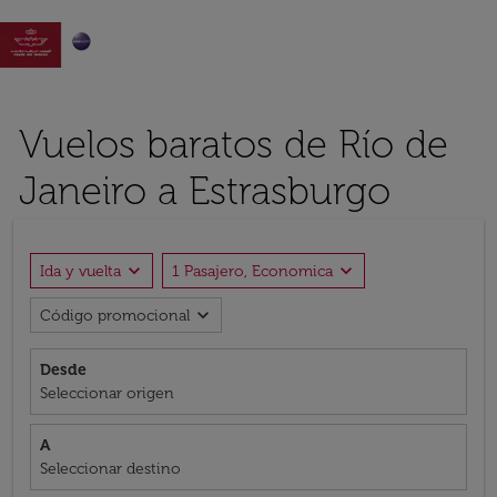

Vuelos baratos de Río de
Janeiro a Estrasburgo
expand_more
expand_more
Ida y vuelta
1 Pasajero, Economica
expand_more
Código promocional
Desde
Seleccionar origen
A
Seleccionar destino