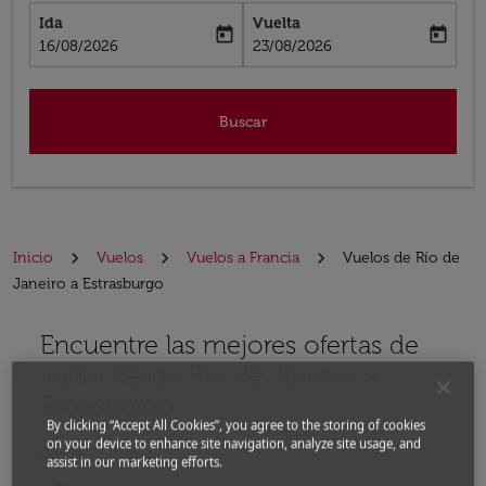
Ida
Vuelta
today
today
fc-booking-departure-date-aria-label
fc-booking-return-date-aria-label
16/08/2026
23/08/2026
Buscar
Inicio
Vuelos
Vuelos a Francia
Vuelos de Río de
Janeiro a Estrasburgo
Encuentre las mejores ofertas de
Por favor, intente actualizar su ruta (origen y / o dest
vuelo desde Río de Janeiro a
Estrasburgo
By clicking “Accept All Cookies”, you agree to the storing of cookies
on your device to enhance site navigation, analyze site usage, and
Desde
assist in our marketing efforts.