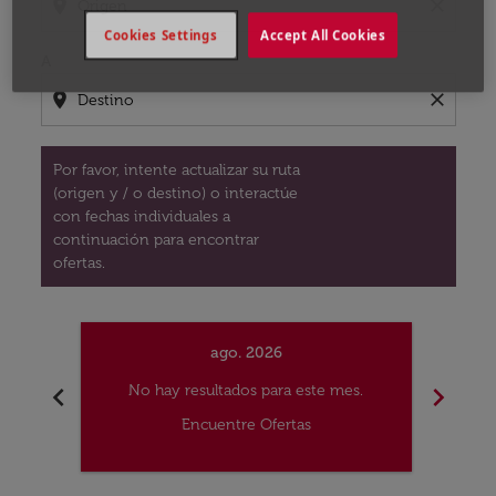
location_on
close
Cookies Settings
Accept All Cookies
A
location_on
close
Por favor, intente actualizar su ruta
(origen y / o destino) o interactúe
con fechas individuales a
continuación para encontrar
ofertas.
ago. 2026
chevron_left
chevron_right
No hay resultados para este mes.
No
Encuentre Ofertas