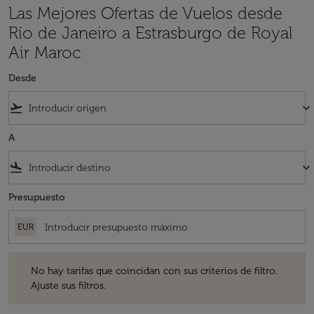
Las Mejores Ofertas de Vuelos desde
Río de Janeiro a Estrasburgo de Royal
Air Maroc
Desde
flight_takeoff
keyboard_arrow_down
A
flight_land
keyboard_arrow_down
Presupuesto
EUR
No hay tarifas que coincidan con sus criterios de filtro. Ajuste sus fil
No hay tarifas que coincidan con sus criterios de filtro.
Ajuste sus filtros.