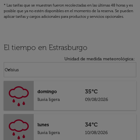
* Las tarifas que se muestran fueron recolectadas en las últimas 48 horas y es
posible que ya no estén disponibles en el momento de la reserva. Se pueden
aplicar tarifas y cargos adicionales para productos y servicios opcionales.
El tiempo en Estrasburgo
Unidad de medida meteorológica
:
Weather unit option Celsius Selected
keyboard_arrow_down
Celsius
35°C
domingo
lluvia ligera
09/08/2026
34°C
lunes
lluvia ligera
10/08/2026