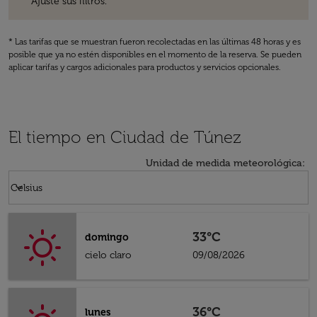
Ajuste sus filtros.
* Las tarifas que se muestran fueron recolectadas en las últimas 48 horas y es
posible que ya no estén disponibles en el momento de la reserva. Se pueden
aplicar tarifas y cargos adicionales para productos y servicios opcionales.
El tiempo en Ciudad de Túnez
Unidad de medida meteorológica
:
Weather unit option Celsius Selected
keyboard_arrow_down
Celsius
33°C
domingo
cielo claro
09/08/2026
36°C
lunes