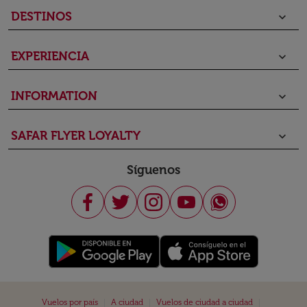
DESTINOS
keyboard_arrow_down
EXPERIENCIA
keyboard_arrow_down
INFORMATION
keyboard_arrow_down
SAFAR FLYER LOYALTY
keyboard_arrow_down
Síguenos
|
|
|
Vuelos por país
A ciudad
Vuelos de ciudad a ciudad