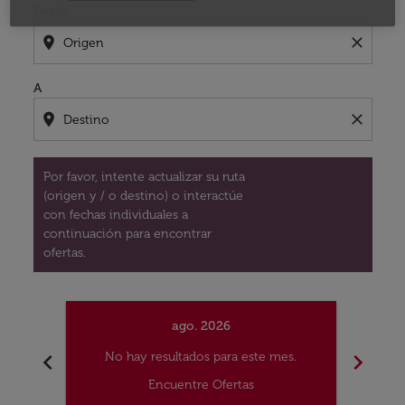
Desde
location_on
close
A
location_on
close
Por favor, intente actualizar su ruta
(origen y / o destino) o interactúe
con fechas individuales a
continuación para encontrar
ofertas.
ago. 2026
chevron_left
chevron_right
No hay resultados para este mes.
No
Encuentre Ofertas