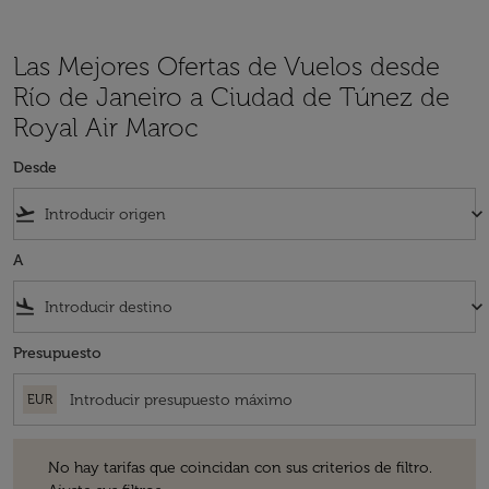
Las Mejores Ofertas de Vuelos desde
Río de Janeiro a Ciudad de Túnez de
Royal Air Maroc
Desde
flight_takeoff
keyboard_arrow_down
A
flight_land
keyboard_arrow_down
Presupuesto
EUR
No hay tarifas que coincidan con sus criterios de filtro. Ajuste sus fil
No hay tarifas que coincidan con sus criterios de filtro.