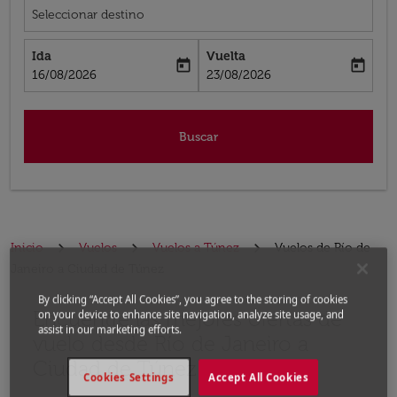
Seleccionar destino
Ida
Vuelta
today
today
fc-booking-departure-date-aria-label
fc-booking-return-date-aria-label
16/08/2026
23/08/2026
Buscar
Inicio
Vuelos
Vuelos a Túnez
Vuelos de Río de
Janeiro a Ciudad de Túnez
By clicking “Accept All Cookies”, you agree to the storing of cookies
Encuentre las mejores ofertas de
Por favor, intente actualizar su ruta (origen y / o dest
on your device to enhance site navigation, analyze site usage, and
assist in our marketing efforts.
vuelo desde Río de Janeiro a
Ciudad de Túnez
Cookies Settings
Accept All Cookies