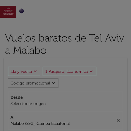

Vuelos baratos de Tel Aviv
a Malabo
expand_more
expand_more
Ida y vuelta
1 Pasajero, Economica
expand_more
Código promocional
Desde
Seleccionar origen
A
close
Malabo (SSG), Guinea Ecuatorial