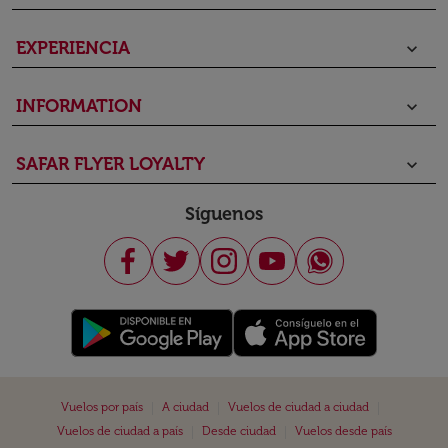
EXPERIENCIA
keyboard_arrow_down
INFORMATION
keyboard_arrow_down
SAFAR FLYER LOYALTY
keyboard_arrow_down
Síguenos
|
|
|
Vuelos por país
A ciudad
Vuelos de ciudad a ciudad
|
|
Vuelos de ciudad a país
Desde ciudad
Vuelos desde país