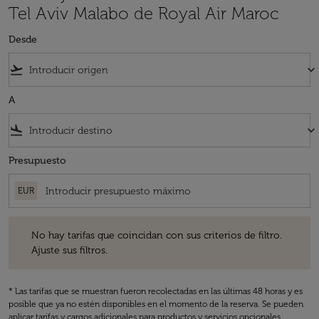
Tel Aviv Malabo de Royal Air Maroc
Desde
flight_takeoff
keyboard_arrow_down
A
flight_land
keyboard_arrow_down
Presupuesto
EUR
No hay tarifas que coincidan con sus criterios de filtro. Ajuste sus fil
No hay tarifas que coincidan con sus criterios de filtro.
Ajuste sus filtros.
* Las tarifas que se muestran fueron recolectadas en las últimas 48 horas y es
posible que ya no estén disponibles en el momento de la reserva. Se pueden
aplicar tarifas y cargos adicionales para productos y servicios opcionales.