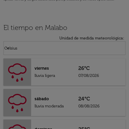
El tiempo en Malabo
Unidad de medida meteorológica
:
Weather unit option Celsius Selected
keyboard_arrow_down
Celsius
26°C
viernes
lluvia ligera
07/08/2026
24°C
sábado
lluvia moderada
08/08/2026