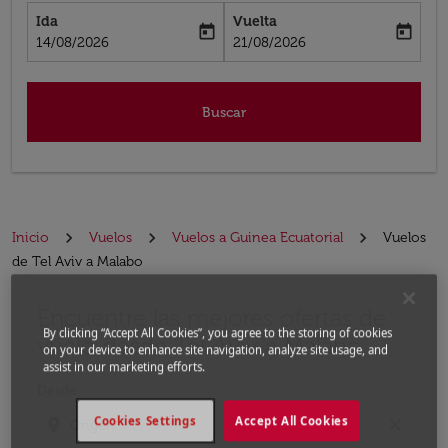
Ida
Vuelta
today
today
fc-booking-departure-date-aria-label
fc-booking-return-date-aria-label
14/08/2026
21/08/2026
Buscar
Inicio
Vuelos
Vuelos a Guinea Ecuatorial
Vuelos
de Tel Aviv a Malabo
Encuentre las mejores ofertas de
Por favor, intente actualizar su ruta (origen y / o dest
By clicking “Accept All Cookies”, you agree to the storing of cookies
vuelo desde Tel Aviv a Malabo
on your device to enhance site navigation, analyze site usage, and
assist in our marketing efforts.
Desde
Cookies Settings
Accept All Cookies
location_on
close