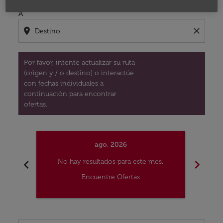
A
location_on
close
Por favor, intente actualizar su ruta
(origen y / o destino) o interactúe
con fechas individuales a
continuación para encontrar
ofertas.
ago. 2026
chevron_left
chevron_right
No hay resultados para este mes.
No
Encuentre Ofertas