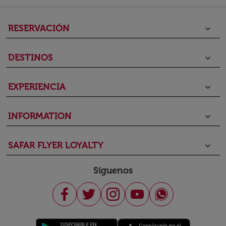
RESERVACIÓN
keyboard_arrow_down
DESTINOS
keyboard_arrow_down
EXPERIENCIA
keyboard_arrow_down
INFORMATION
keyboard_arrow_down
SAFAR FLYER LOYALTY
keyboard_arrow_down
Síguenos