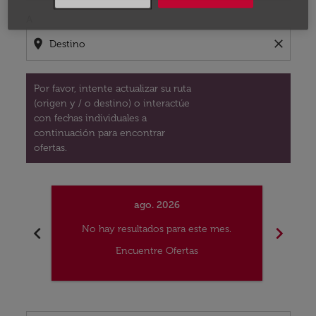
A
location_on
close
Por favor, intente actualizar su ruta
(origen y / o destino) o interactúe
con fechas individuales a
continuación para encontrar
ofertas.
ago. 2026
chevron_left
chevron_right
No hay resultados para este mes.
No
Encuentre Ofertas