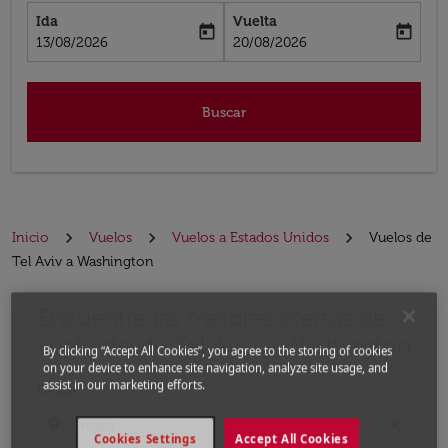
Ida
Vuelta
today
today
fc-booking-departure-date-aria-label
fc-booking-return-date-aria-label
13/08/2026
20/08/2026
Buscar
Inicio
Vuelos
Vuelos a Estados Unidos
Vuelos de
Tel Aviv a Washington
Encuentre las mejores ofertas de
Por favor, intente actualizar su ruta (origen y / o dest
vuelo desde Tel Aviv a Washington
By clicking “Accept All Cookies”, you agree to the storing of cookies
on your device to enhance site navigation, analyze site usage, and
assist in our marketing efforts.
Desde
location_on
close
Cookies Settings
Accept All Cookies