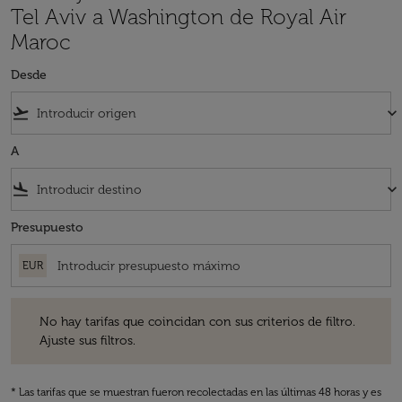
Tel Aviv a Washington de Royal Air
Maroc
Desde
flight_takeoff
keyboard_arrow_down
A
flight_land
keyboard_arrow_down
Presupuesto
EUR
No hay tarifas que coincidan con sus criterios de filtro. Ajuste sus fil
No hay tarifas que coincidan con sus criterios de filtro.
Ajuste sus filtros.
* Las tarifas que se muestran fueron recolectadas en las últimas 48 horas y es