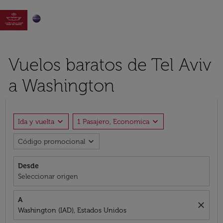

Vuelos baratos de Tel Aviv
a Washington
expand_more
expand_more
Ida y vuelta
1 Pasajero, Economica
expand_more
Código promocional
Desde
Seleccionar origen
A
close
Washington (IAD), Estados Unidos