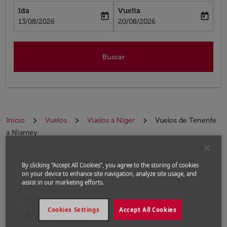
Ida
Vuelta
today
today
fc-booking-departure-date-aria-label
fc-booking-return-date-aria-label
13/08/2026
20/08/2026
Buscar
Inicio
Vuelos
Vuelos a Níger
Vuelos de Tenerife
a Niamey
Encuentre las mejores ofertas de
Por favor, intente actualizar su ruta (origen y / o dest
By clicking “Accept All Cookies”, you agree to the storing of cookies
vuelo desde Tenerife a Niamey
on your device to enhance site navigation, analyze site usage, and
assist in our marketing efforts.
Desde
Cookies Settings
Accept All Cookies
location_on
close