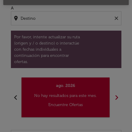
A
location_on
close
Por favor, intente actualizar su ruta
(origen y / o destino) o interactúe
con fechas individuales a
continuación para encontrar
ofertas.
ago. 2026
chevron_left
chevron_right
No hay resultados para este mes.
No
Encuentre Ofertas