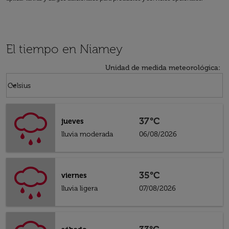
El tiempo en Niamey
Unidad de medida meteorológica
:
Weather unit option Celsius Selected
keyboard_arrow_down
Celsius
37°C
jueves
lluvia moderada
06/08/2026
35°C
viernes
lluvia ligera
07/08/2026