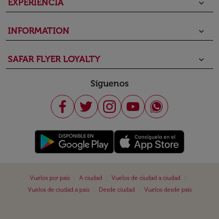
EXPERIENCIA
keyboard_arrow_down
INFORMATION
keyboard_arrow_down
SAFAR FLYER LOYALTY
keyboard_arrow_down
Síguenos
|
|
|
Vuelos por país
A ciudad
Vuelos de ciudad a ciudad
|
|
Vuelos de ciudad a país
Desde ciudad
Vuelos desde país