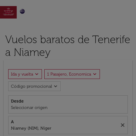

Vuelos baratos de Tenerife
a Niamey
expand_more
expand_more
Ida y vuelta
1 Pasajero, Economica
expand_more
Código promocional
Desde
Seleccionar origen
A
close
Niamey (NIM), Níger