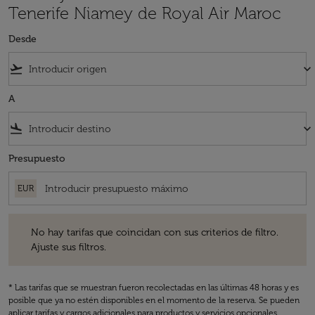
Tenerife Niamey de Royal Air Maroc
Desde
flight_takeoff
keyboard_arrow_down
A
flight_land
keyboard_arrow_down
Presupuesto
EUR
No hay tarifas que coincidan con sus criterios de filtro. Ajuste sus fil
No hay tarifas que coincidan con sus criterios de filtro.
Ajuste sus filtros.
* Las tarifas que se muestran fueron recolectadas en las últimas 48 horas y es
posible que ya no estén disponibles en el momento de la reserva. Se pueden
aplicar tarifas y cargos adicionales para productos y servicios opcionales.