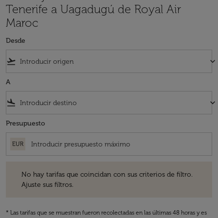
Tenerife a Uagadugú de Royal Air
Maroc
Desde
flight_takeoff
keyboard_arrow_down
A
flight_land
keyboard_arrow_down
Presupuesto
EUR
No hay tarifas que coincidan con sus criterios de filtro. Ajuste sus fil
No hay tarifas que coincidan con sus criterios de filtro.
Ajuste sus filtros.
* Las tarifas que se muestran fueron recolectadas en las últimas 48 horas y es