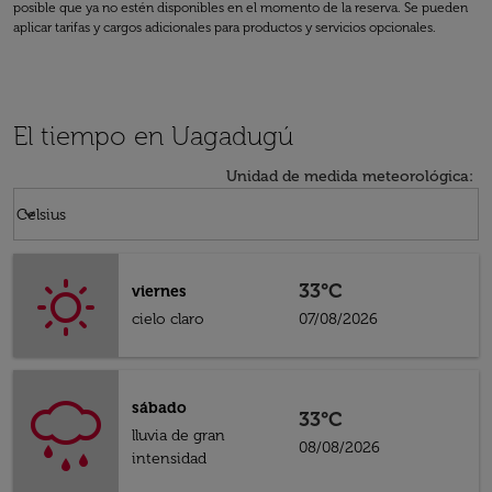
posible que ya no estén disponibles en el momento de la reserva. Se pueden
aplicar tarifas y cargos adicionales para productos y servicios opcionales.
El tiempo en Uagadugú
Unidad de medida meteorológica
:
Weather unit option Celsius Selected
keyboard_arrow_down
Celsius
33°C
viernes
cielo claro
07/08/2026
sábado
33°C
lluvia de gran
08/08/2026
intensidad