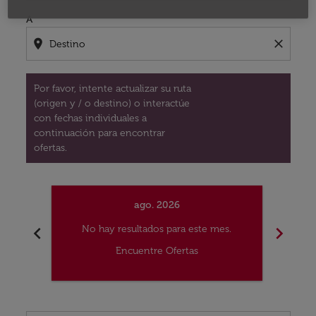
A
location_on
close
Por favor, intente actualizar su ruta
(origen y / o destino) o interactúe
con fechas individuales a
continuación para encontrar
ofertas.
ago. 2026
chevron_left
chevron_right
No hay resultados para este mes.
No
Encuentre Ofertas