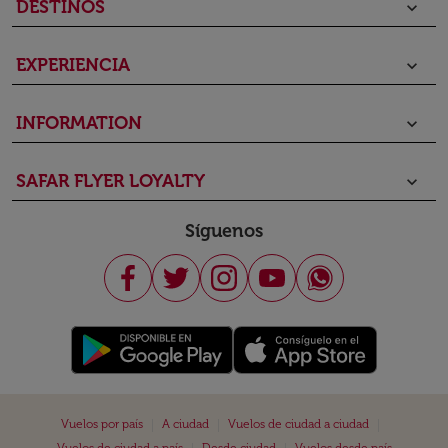
DESTINOS
keyboard_arrow_down
EXPERIENCIA
keyboard_arrow_down
INFORMATION
keyboard_arrow_down
SAFAR FLYER LOYALTY
keyboard_arrow_down
Síguenos
|
|
|
Vuelos por país
A ciudad
Vuelos de ciudad a ciudad
|
|