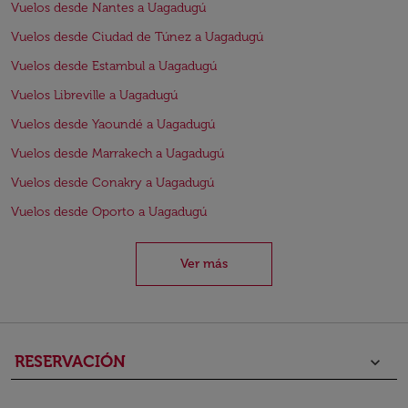
Vuelos desde Nantes a Uagadugú
Vuelos desde Ciudad de Túnez a Uagadugú
Vuelos desde Estambul a Uagadugú
Vuelos Libreville a Uagadugú
Vuelos desde Yaoundé a Uagadugú
Vuelos desde Marrakech a Uagadugú
Vuelos desde Conakry a Uagadugú
Vuelos desde Oporto a Uagadugú
Ver más
RESERVACIÓN
keyboard_arrow_down