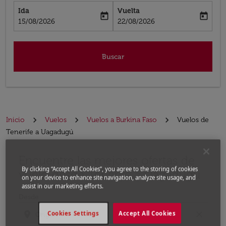
Ida
Vuelta
today
today
fc-booking-departure-date-aria-label
fc-booking-return-date-aria-label
15/08/2026
22/08/2026
Buscar
Inicio
Vuelos
Vuelos a Burkina Faso
Vuelos de
Tenerife a Uagadugú
Encuentre las mejores ofertas de
Por favor, intente actualizar su ruta (origen y / o dest
By clicking “Accept All Cookies”, you agree to the storing of cookies
vuelo desde Tenerife a Uagadugú
on your device to enhance site navigation, analyze site usage, and
assist in our marketing efforts.
Desde
location_on
close
Cookies Settings
Accept All Cookies