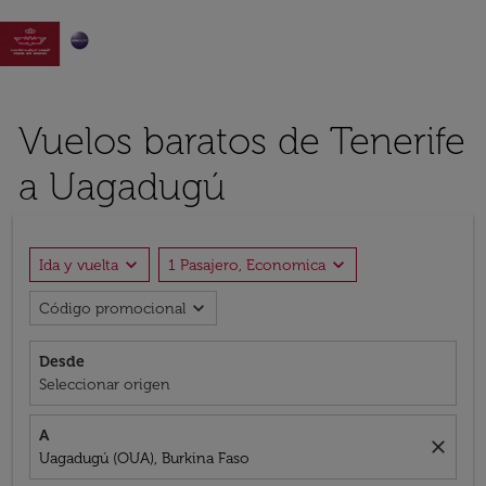

Vuelos baratos de Tenerife
a Uagadugú
expand_more
expand_more
Ida y vuelta
1 Pasajero, Economica
expand_more
Código promocional
Desde
Seleccionar origen
A
close
Uagadugú (OUA), Burkina Faso